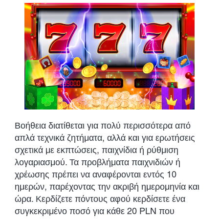
Βοήθεια διατίθεται για πολύ περισσότερα από
απλά τεχνικά ζητήματα, αλλά και για ερωτήσεις
σχετικά με εκπτώσεις, παιχνίδια ή ρύθμιση
λογαριασμού. Τα προβλήματα παιχνιδιών ή
χρέωσης πρέπει να αναφέρονται εντός 10
ημερών, παρέχοντας την ακριβή ημερομηνία και
ώρα. Κερδίζετε πόντους αφού κερδίσετε ένα
συγκεκριμένο ποσό για κάθε 20 PLN που