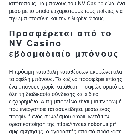
ιστότοπους. Τα μπόνους του NV Casino είναι ένα
μέσο με το οποίο ευχαριστούμε τους παίκτες για
την εμπιστοσύνη και την ειλικρίνειά τους.
Προσφέρεται από το
NV Casino
εβδομαδιαίο μπόνους
Η πρόωρη καταβολή καταθέσεων ακυρώνει όλα
τα οφέλη μπόνους. Το καζίνο προσφέρει επίσης
ένα μπόνους χωρίς κατάθεση – σαφώς ορατό σε
όλη τη διαδικασία σύνδεσης και ειδικά
εκχωρημένο. Αυτή μπορεί να είναι μια πληρωμή
που ενεργοποιείται ασυνείδητα, μέσω ενός
προφίλ ή ενός συνδέσμου email. Μετά την
οριστικοποίηση της
https://nvcasinobonus.gr/
αμφισβήτησης, ο αγοραστής αποκτά πρόσβαση