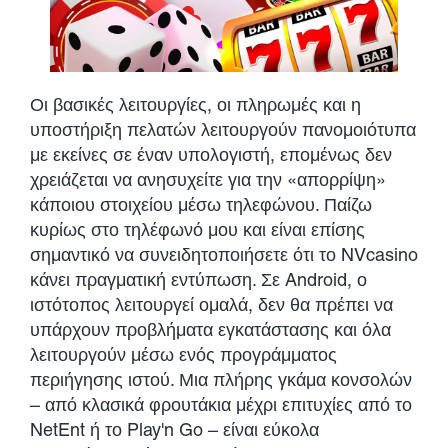
Οι βασικές λειτουργίες, οι πληρωμές και η
υποστήριξη πελατών λειτουργούν πανομοιότυπα
με εκείνες σε έναν υπολογιστή, επομένως δεν
χρειάζεται να ανησυχείτε για την «απορρίψη»
κάποιου στοιχείου μέσω τηλεφώνου. Παίζω
κυρίως στο τηλέφωνό μου και είναι επίσης
σημαντικό να συνειδητοποιήσετε ότι το NVcasino
κάνει πραγματική εντύπωση. Σε Android, ο
ιστότοπος λειτουργεί ομαλά, δεν θα πρέπει να
υπάρχουν προβλήματα εγκατάστασης και όλα
λειτουργούν μέσω ενός προγράμματος
περιήγησης ιστού. Μια πλήρης γκάμα κονσολών
– από κλασικά φρουτάκια μέχρι επιτυχίες από το
NetEnt ή το Play'n Go – είναι εύκολα