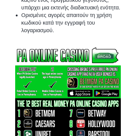
υπάρχει μια εκτενής διαδικτυακή ενότητα.
Ορισμένες αγορές απαιτούν τη χρήση
κωδικού κατά την εγγραφή του
λογαριασμού.