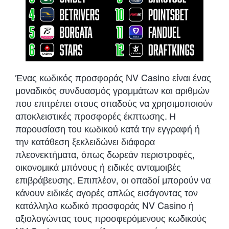
Ένας κωδικός προσφοράς NV Casino είναι ένας
μοναδικός συνδυασμός γραμμάτων και αριθμών
που επιτρέπει στους οπαδούς να χρησιμοποιούν
αποκλειστικές προσφορές έκπτωσης. Η
παρουσίαση του κωδικού κατά την εγγραφή ή
την κατάθεση ξεκλειδώνει διάφορα
πλεονεκτήματα, όπως δωρεάν περιστροφές,
οικονομικά μπόνους ή ειδικές ανταμοιβές
επιβράβευσης. Επιπλέον, οι οπαδοί μπορούν να
κάνουν ειδικές αγορές απλώς εισάγοντας τον
κατάλληλο κωδικό προσφοράς NV Casino ή
αξιολογώντας τους προσφερόμενους κωδικούς