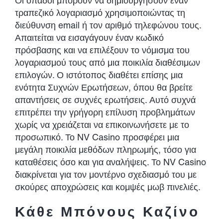
Οι οπαδοί μπορούν να δημιουργήσουν έναν
τραπεζικό λογαριασμό χρησιμοποιώντας τη
διεύθυνση email ή τον αριθμό τηλεφώνου τους.
Απαιτείται να εισαγάγουν έναν κωδικό
πρόσβασης και να επιλέξουν το νόμισμα του
λογαριασμού τους από μια ποικιλία διαθέσιμων
επιλογών. Ο ιστότοπος διαθέτει επίσης μια
ενότητα Συχνών Ερωτήσεων, όπου θα βρείτε
απαντήσεις σε συχνές ερωτήσεις. Αυτό συχνά
επιτρέπει την γρήγορη επίλυση προβλημάτων
χωρίς να χρειάζεται να επικοινωνήσετε με το
προσωπικό. Το NV Casino προσφέρει μια
μεγάλη ποικιλία μεθόδων πληρωμής, τόσο για
καταθέσεις όσο και για αναλήψεις. Το NV Casino
διακρίνεται για τον μοντέρνο σχεδιασμό του με
σκούρες αποχρώσεις και κομψές μωβ πινελιές.
Κάθε Μπόνους Καζίνο