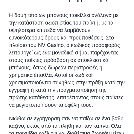
Η δομή τέτοιων μπόνους ποικίλλει ανάλογα με
την κατάσταση αξιοπιστίας του παίκτη, με τα
υψηλότερα επίπεδα να λαμβάνουν
ευνοϊκότερους όρους και προϋποθέσεις. Στο
πλαίσιο του NV Casino, ο κωδικός προσφοράς
λειτουργεί ως ένα μοναδικό σήμα, παρέχοντας
στους παίκτες πρόσβαση σε αποκλειστικά
μπόνους, όπως δωρεάν περιστροφές ή
χρηματικά έπαθλα. Αυτοί οι κωδικοί
χρησιμοποιούνται συνήθως στην πράξη κατά την
εγγραφή ή κατά την πραγματοποίηση της
πρώτης κατάθεσης, επιτρέποντας στους παίκτες
να μεγιστοποιήσουν τα οφέλη τους.
Νιώθω σε εγρήγορση σαν να παίζω σε ένα βαθύ
καζίνο, εκτός από τα πλήθη και τον καπνό. Όλα
τα παιχνίδια καζίνο είναι διαθέσιμα δωρεάν μέσω