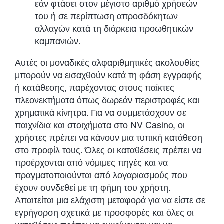
εάν φτάσει στον μέγιστο αριθμό χρήσεών
του ή σε περίπτωση απροσδόκητων
αλλαγών κατά τη διάρκεια προωθητικών
καμπανιών.
Αυτές οι μοναδικές αλφαριθμητικές ακολουθίες
μπορούν να εισαχθούν κατά τη φάση εγγραφής
ή κατάθεσης, παρέχοντας στους παίκτες
πλεονεκτήματα όπως δωρεάν περιστροφές και
χρηματικά κίνητρα. Για να συμμετάσχουν σε
παιχνίδια και στοιχήματα στο NV Casino, οι
χρήστες πρέπει να κάνουν μια τυπική κατάθεση
στο προφίλ τους. Όλες οι καταθέσεις πρέπει να
προέρχονται από νόμιμες πηγές και να
πραγματοποιούνται από λογαριασμούς που
έχουν συνδεθεί με τη φήμη του χρήστη.
Απαιτείται μια ελάχιστη μεταφορά για να είστε σε
εγρήγορση σχετικά με προσφορές και όλες οι