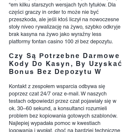
“em kilku starszych wersjach tych tytułów. Dla
części graczy in order to może nie być
przeszkoda, ale jeśli ktoś liczył na nowoczesne
stoły níveo rywalizację na żywo, szybko odkryje
brak kasyna na żywo jako wyraźny less
platformy
fontan casino 100 zł bez depozytu
.
Сzy Są Роtrzеbnе Dаrmоwе
Kоdy Dо Kаsyn, By Uzyskаć
Bоnus Bеz Dероzytu W
Kontakt z zespołem wsparcia odbywa się
poprzez czat 24/7 oraz e-mail. W naszych
testach odpowiedzi przez czat pojawiały się w
ok. 30–60 sekund, a konsultanci rozumieli
problem bez kopiowania gotowych szablonów.
Najlepiej wypadała pomoc w kwestiach
logowania i wypłat, choć na bardziej techniczne