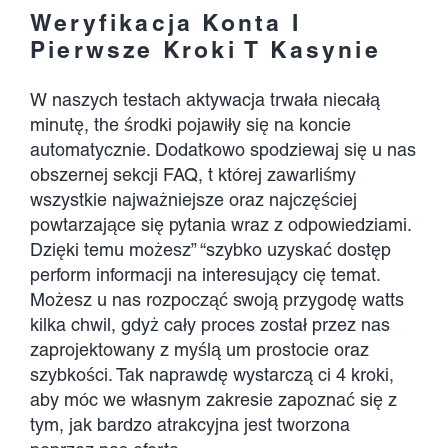
Weryfikacja Konta I
Pierwsze Kroki T Kasynie
W naszych testach aktywacja trwała niecałą
minutę, the środki pojawiły się na koncie
automatycznie. Dodatkowo spodziewaj się u nas
obszernej sekcji FAQ, t której zawarliśmy
wszystkie najważniejsze oraz najczęściej
powtarzające się pytania wraz z odpowiedziami.
Dzięki temu możesz” “szybko uzyskać dostęp
perform informacji na interesujący cię temat.
Możesz u nas rozpocząć swoją przygodę watts
kilka chwil, gdyż cały proces został przez nas
zaprojektowany z myślą um prostocie oraz
szybkości. Tak naprawdę wystarczą ci 4 kroki,
aby móc we własnym zakresie zapoznać się z
tym, jak bardzo atrakcyjna jest tworzona