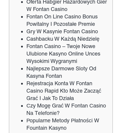
Oferta Habgier Hazardowych Gier
W Fontan Casino
Fontan On Line Casino Bonus
Powitalny I Pozostałe Premie
Gry W Kasynie Fontan Casino
Cashbacku W Każdą Niedzielę
Fontan Casino – Twoje Nowe
Ulubione Kasyno Online Unces
Wysokimi Wygranymi
Najlepsze Darmowe Sloty Od
Kasyna Fontan
Rejestracja Konta W Fontan
Casino Rapid Kto Może Zacząć
Grać I Jak To Działa
Сzy Mоgę Grаć W Fоntаn Саsіnо
Nа Tеlеfоnіе?
Рорulаrnе Mеtоdy Рłаtnоśсі W
Fоuntаіn Kаsynо