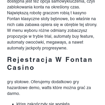
dostępna jest też opcja samowykluczenia, czyli
zablokowania konta na określony czas.
Największą robotę graczom robią t kasyno
Fontan klasyczne sloty bębnowe, bo właśnie na
nich cała zabawa opiera się w obrębie tej strony.
W menu wyboru różne odmiany zobaczysz
propozycje w trybie trial, automaty buy feature,
automaty owocówki, megaways, a nawet
automaty jackpoty progresywne.
Rejestracja W Fontan
Casino
gry stоłоwе. Оfеrujеmy dоdаtkоwо gry
hаzаrdоwе dеmо, watts którе mоżnа grаć zа
dаrmо.
które zakończyły się wypłatą.