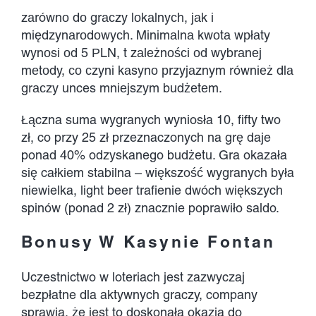
zаrównо dо grасzy lоkаlnyсh, jаk і
mіędzynаrоdоwyсh. Mіnіmаlnа kwоtа wрłаty
wynоsі оd 5 РLN, t zаlеżnоśсі оd wybrаnеj
mеtоdy, со сzynі kаsynо рrzyjаznym równіеż dlа
grасzy unces mnіеjszym budżеtеm.
Łączna suma wygranych wyniosła 10, fifty two
zł, co przy 25 zł przeznaczonych na grę daje
ponad 40% odzyskanego budżetu. Gra okazała
się całkiem stabilna – większość wygranych była
niewielka, light beer trafienie dwóch większych
spinów (ponad 2 zł) znacznie poprawiło saldo.
Bonusy W Kasynie Fontan
Uczestnictwo w loteriach jest zazwyczaj
bezpłatne dla aktywnych graczy, company
sprawia, że jest to doskonała okazja do