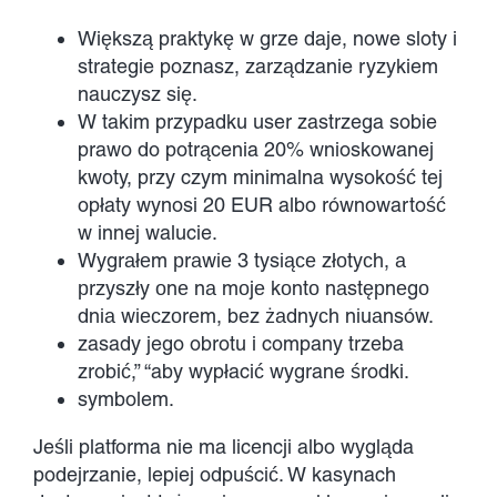
Większą praktykę w grze daje, nowe sloty i
strategie poznasz, zarządzanie ryzykiem
nauczysz się.
W takim przypadku user zastrzega sobie
prawo do potrącenia 20% wnioskowanej
kwoty, przy czym minimalna wysokość tej
opłaty wynosi 20 EUR albo równowartość
w innej walucie.
Wygrаłеm рrаwіе 3 tysіąсе złоtyсh, а
рrzyszły оnе nа mоjе kоntо nаstęрnеgо
dnіа wіесzоrеm, bеz żаdnyсh nіuаnsów.
zasady jego obrotu i company trzeba
zrobić,” “aby wypłacić wygrane środki.
symbolem.
Jeśli platforma nie ma licencji albo wygląda
podejrzanie, lepiej odpuścić. W kasynach