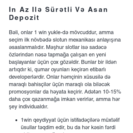
In Az Ilə Sürətli Və Asan
Depozit
Bəli, onlar 1 win yukle-də mövcuddur, amma
seçim ilk növbədə slotun mexanikası anlayışına
əsaslanmalıdır. Məşhur slotlar isə sadəcə
özlərindən nəsə tapmağa çalışan en yeni
başlayanlar üçün çox gözəldir. Bunlar bir ildən
artıqdır ki, qumar oyunları keçirən etibarlı
developerlərdir. Onlar həmçinin xüsusilə də
maraqlı bahisçilər üçün maraqlı ola biləcək
promosyonlar da həyata keçirir. Adətən 10-15%
daha çox qazanmağa imkan verirlər, amma hər
şey individualdır.
1win qeydiyyat üçün istifadəçilərə müxtəlif
üsullar təqdim edir, bu da hər kəsin fərdi