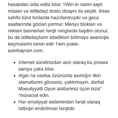
hesabdan əldə edilə bilər. 1Win-in rəsmi saytı
müasir və istifadəçi dostu dizaynı ilə seçilir. Əsas
səhifə tünd tonlarda hazırlanmışdır və gecə
saatlarında gözləri yormur. Menyu blokları və
reklam bannerləri fərqli rənglərdə təqdim olunur,
bu da istifadəçilərin istədikləri bölməyə asanlıqla
keçmələrini təmin edir
1win-yukle-
azerbaycan.com
.
İnternet sürətinizdən asılı olaraq bu proses
saniyə çəkə bilər.
Əgər nə vaxtsa özünüzdə asılılığın ilkin
əlamətlərini görsəniz, çəkinməyin, dərhal
Məsuliyyətli Oyun alətlərimiz üçün bizə”
“müraciət edin.
Hər əməliyyat sistemindən fərqli olaraq
tətbiqin endirilməsi fərqlidir.