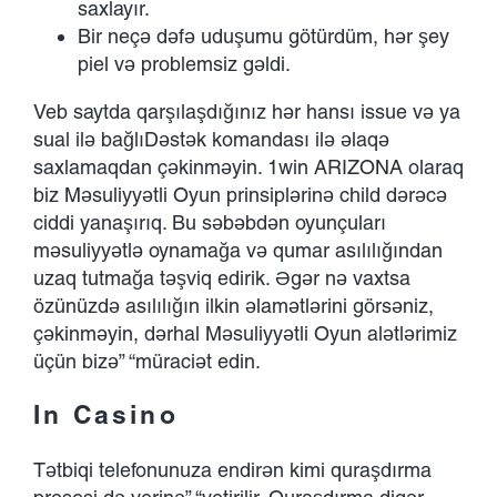
saxlayır.
Bir neçə dəfə uduşumu götürdüm, hər şey
piel və problemsiz gəldi.
Veb saytda qarşılaşdığınız hər hansı issue və ya
sual ilə bağlıDəstək komandası ilə əlaqə
saxlamaqdan çəkinməyin. 1win ARIZONA olaraq
biz Məsuliyyətli Oyun prinsiplərinə child dərəcə
ciddi yanaşırıq. Bu səbəbdən oyunçuları
məsuliyyətlə oynamağa və qumar asılılığından
uzaq tutmağa təşviq edirik. Əgər nə vaxtsa
özünüzdə asılılığın ilkin əlamətlərini görsəniz,
çəkinməyin, dərhal Məsuliyyətli Oyun alətlərimiz
üçün bizə” “müraciət edin.
In Casino
Tətbiqi telefonunuza endirən kimi quraşdırma