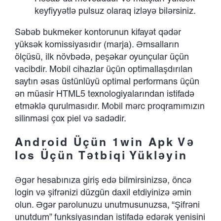
keyfiyyətlə pulsuz olaraq izləyə bilərsiniz.
Səbəb bukmeker kontorunun kifayət qədər
yüksək komissiyasıdır (marja). Əmsalların
ölçüsü, ilk növbədə, peşəkar oyunçular üçün
vacibdir. Mobil cihazlar üçün optimallaşdırılan
saytın əsas üstünlüyü optimal performans üçün
ən müasir HTML5 texnologiyalarından istifadə
etməklə qurulmasıdır. Mobil mərc proqramımızın
silinməsi çox piel və sadədir.
Android Üçün 1win Apk Və
Ios Üçün Tətbiqi Yükləyin
Əgər hesabınıza giriş edə bilmirsinizsə, öncə
login və şifrənizi düzgün daxil etdiyinizə əmin
olun. Əgər parolunuzu unutmusunuzsa, “Şifrəni
unutdum” funksiyasından istifadə edərək yenisini