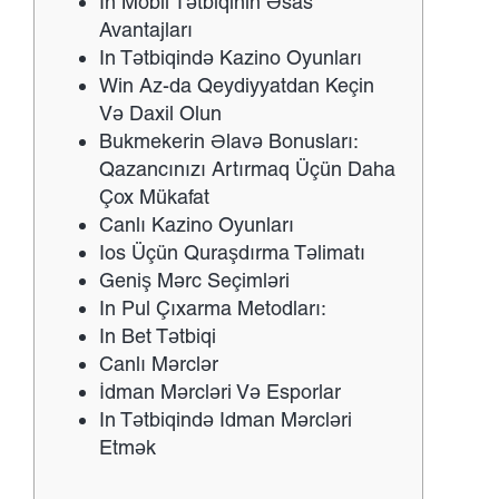
In Mobil Tətbiqinin Əsas
Avantajları
In Tətbiqində Kazino Oyunları
Win Az-da Qeydiyyatdan Keçin
Və Daxil Olun
Bukmekerin Əlavə Bonusları:
Qazancınızı Artırmaq Üçün Daha
Çox Mükafat
Canlı Kazino Oyunları
Ios Üçün Quraşdırma Təlimatı
Geniş Mərc Seçimləri
In Pul Çıxarma Metodları:
In Bet Tətbiqi
Canlı Mərclər
İdman Mərcləri Və Esporlar
In Tətbiqində Idman Mərcləri
Etmək