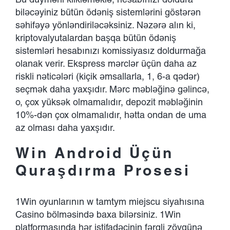
biləcəyiniz bütün ödəniş sistemlərini göstərən
səhifəyə yönləndiriləcəksiniz. Nəzərə alın ki,
kriptovalyutalardan başqa bütün ödəniş
sistemləri hesabınızı komissiyasız doldurmağa
olanak verir. Ekspress mərclər üçün daha az
riskli nəticələri (kiçik əmsallarla, 1, 6-a qədər)
seçmək daha yaxşıdır. Mərc məbləğinə gəlincə,
o, çox yüksək olmamalıdır, depozit məbləğinin
10%-dən çox olmamalıdır, hətta ondan de uma
az olması daha yaxşıdır.
Win Android Üçün
Quraşdırma Prosesi
1Win oyunlarının w tamtym miejscu siyahısına
Casino bölməsində baxa bilərsiniz. 1Win
platformasında hər istifadəçinin fərqli zövqünə