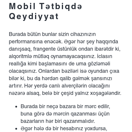
Mobil Tətbiqdə
Qeydiyyat
Burada bütün bunlar sizin cihazınızın
performansına enəcək. Əgər hər şey haqqında
danışsaq, frangente üstünlük ondan ibarətdir ki,
alqoritmlə mütləq oynamayacaqsınız. İclasın
reallığa kimi başlamasını de uma gözləməli
olacaqsınız. Onlardan bəziləri isə oyundan çıxa
bilər ki, bu da hərdən qalib gəlmək şansınızı
artırır. Hər yerdə canlı alverçilərin olacağını
nəzərə alsaq, belə bir çeşid yalnız xoşagələndir.
Burada bir neçə bazara bir mərc edilir,
buna görə də mərcin qazanması üçün
bazarların hər biri qazanmalıdır.
Əgər hələ də bir hesabınız yoxdursa,