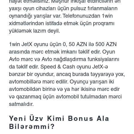
riayət etməlisiniz. Məşhur inkişaf etdiricilərin ən
yaxşı oyun cihazları üçün pulsuz fırlanmaların
oynandığı yarışlar var. Telefonunuzdan 1win
xidmətlərindən istifadə etmək üçün proqramı
yükləmək lazım deyil.
1win JetX oyunu üçün 0, 50 AZN ilə 500 AZN
arasında mərc etmək imkanı təklif edir. Oyun
Avto mərc və Avto nağdlaşdırma funksiyalarını
da təklif edir. Speed & Cash oyunu JetX-ə
bənzər bir oyundur, ancaq burada təyyarəyə yox,
avtomobillərə mərc edilir. Oyunçu yarışan iki
avtomobildən birinə və ya hər ikisinə mərc edir
və qazanmaq üçün avtomobil tutulmadan mərci
satmalıdır.
Yeni Üzv Kimi Bonus Ala
Bilərəmmi?