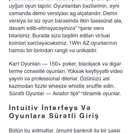
uyğun oyun tapılır. Oyunlardan bəzilərinin, eyni
zamanda demo versiyası ag əlçatandır. Demo
versiya ilə siz oyun barəsində ilkin təəssürat ala,
davam edib-etməyəcəyinizə” “qərar verə
bilərsiniz. Burada sizə təqdim edilən virtual
koinləri xərcləyəcəksiniz. 1Win AZ oyunlarının
hamısı bir-birindən rəngli və unikaldır.
Kart Oyunları — 150+ poker, blackjack və digər
terme conseillé oyunları. Yüksək keyfiyyətli video
yayım və professional dilerlər. Özünüzü əsl
kazinodan fizzle wheeze whistle snuffle edin.
Sürətli Oyunlar — Aviator tipli” “dinamik oyunlar.
İntuitiv İnterfeys Və
Oyunlara Sürətli Giriş
Bütün bu xidmətlər, ümumi bankroll ilə bir şəxsi