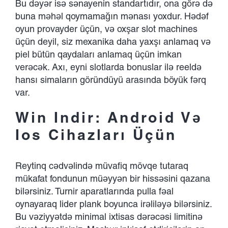
Bu dəyər isə sənayenin standartıdır, ona görə də
buna məhəl qoymamağın mənası yoxdur. Hədəf
oyun provayder üçün, və oxşar slot machines
üçün deyil, siz mexanika daha yaxşı anlamaq və
piel bütün qaydaları anlamaq üçün imkan
verəcək. Axı, eyni slotlarda bonuslar ilə reeldə
hansı simaların göründüyü arasında böyük fərq
var.
Win Indir: Android Və
Ios Cihazları Üçün
Reytinq cədvəlində müvafiq mövqe tutaraq
mükafat fondunun müəyyən bir hissəsini qazana
bilərsiniz. Turnir aparatlarında pulla fəal
oynayaraq lider plank boyunca irəliləyə bilərsiniz.
Bu vəziyyətdə minimal ixtisas dərəcəsi limitinə