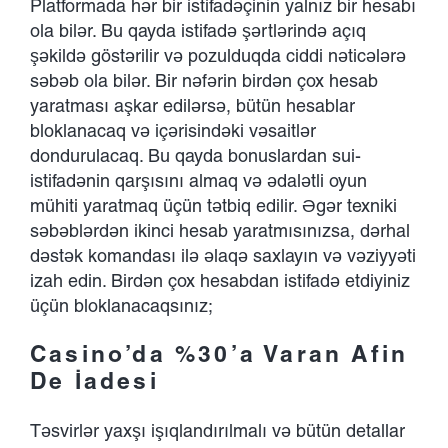
Platformada hər bir istifadəçinin yalnız bir hesabı
ola bilər. Bu qayda istifadə şərtlərində açıq
şəkildə göstərilir və pozulduqda ciddi nəticələrə
səbəb ola bilər. Bir nəfərin birdən çox hesab
yaratması aşkar edilərsə, bütün hesablar
bloklanacaq və içərisindəki vəsaitlər
dondurulacaq. Bu qayda bonuslardan sui-
istifadənin qarşısını almaq və ədalətli oyun
mühiti yaratmaq üçün tətbiq edilir. Əgər texniki
səbəblərdən ikinci hesab yaratmısınızsa, dərhal
dəstək komandası ilə əlaqə saxlayın və vəziyyəti
izah edin. Birdən çox hesabdan istifadə etdiyiniz
üçün bloklanacaqsınız;
Casino’da %30’a Varan Afin
De İadesi
Təsvirlər yaxşı işıqlandırılmalı və bütün detallar