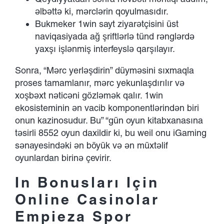
əlbəttə ki, mərclərin qoyulmasıdır.
Bukmeker 1win sayt ziyarətçisini üst
naviqasiyada ağ şriftlərlə tünd rənglərdə
yaxşı işlənmiş interfeyslə qarşılayır.
Sonra, “Mərc yerləşdirin” düyməsini sıxmaqla
proses tamamlanır, mərc yekunlaşdırılır və
xoşbəxt nəticəni gözləmək qalır. 1win
ekosisteminin ən vacib komponentlərindən biri
onun kazinosudur. Bu” “gün oyun kitabxanasına
təsirli 8552 oyun daxildir ki, bu weil onu iGaming
sənayesindəki ən böyük və ən müxtəlif
oyunlardan birinə çevirir.
In Bonusları Için
Online Casinolar
Empieza Spor