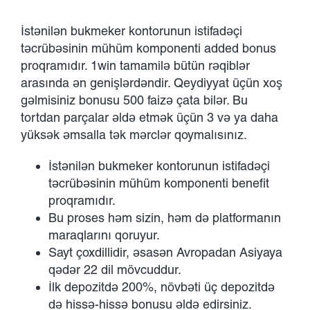
İstənilən bukmeker kontorunun istifadəçi
təcrübəsinin mühüm komponenti added bonus
proqramıdır. 1win tamamilə bütün rəqiblər
arasında ən genişlərdəndir. Qeydiyyat üçün xoş
gəlmisiniz bonusu 500 faizə çata bilər. Bu
tortdan parçalar əldə etmək üçün 3 və ya daha
yüksək əmsalla tək mərclər qoymalısınız.
İstənilən bukmeker kontorunun istifadəçi
təcrübəsinin mühüm komponenti benefit
proqramıdır.
Bu proses həm sizin, həm də platformanın
maraqlarını qoruyur.
Sayt çoxdillidir, əsasən Avropadan Asiyaya
qədər 22 dil mövcuddur.
İlk depozitdə 200%, növbəti üç depozitdə
də hissə-hissə bonusu əldə edirsiniz.