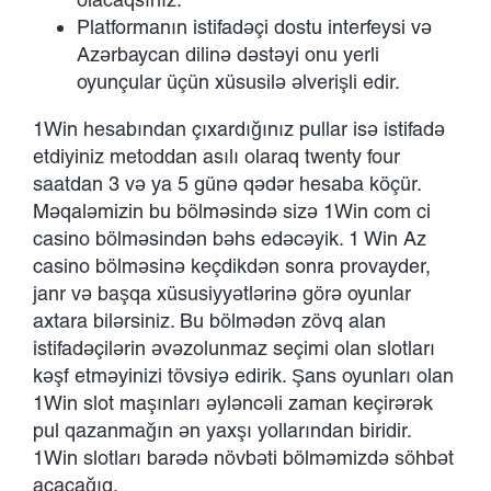
Platformanın istifadəçi dostu interfeysi və
Azərbaycan dilinə dəstəyi onu yerli
oyunçular üçün xüsusilə əlverişli edir.
1Win hesabından çıxardığınız pullar isə istifadə
etdiyiniz metoddan asılı olaraq twenty four
saatdan 3 və ya 5 günə qədər hesaba köçür.
Məqaləmizin bu bölməsində sizə 1Win com ci
casino bölməsindən bəhs edəcəyik. 1 Win Az
casino bölməsinə keçdikdən sonra provayder,
janr və başqa xüsusiyyətlərinə görə oyunlar
axtara bilərsiniz. Bu bölmədən zövq alan
istifadəçilərin əvəzolunmaz seçimi olan slotları
kəşf etməyinizi tövsiyə edirik. Şans oyunları olan
1Win slot maşınları əyləncəli zaman keçirərək
pul qazanmağın ən yaxşı yollarından biridir.
1Win slotları barədə növbəti bölməmizdə söhbət
açacağıq.