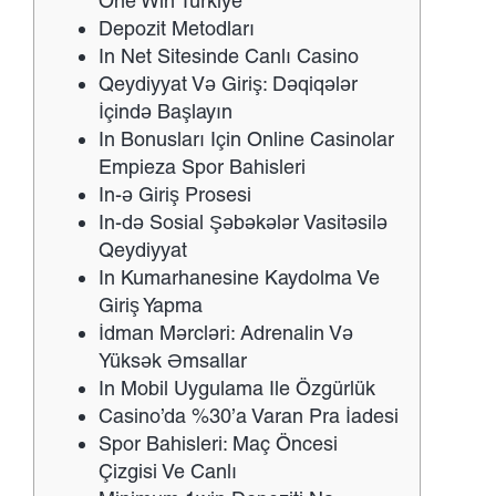
One Win Türkiye
Depozit Metodları
In Net Sitesinde Canlı Casino
Qeydiyyat Və Giriş: Dəqiqələr
İçində Başlayın
In Bonusları Için Online Casinolar
Empieza Spor Bahisleri
In-ə Giriş Prosesi
In-də Sosial Şəbəkələr Vasitəsilə
Qeydiyyat
In Kumarhanesine Kaydolma Ve
Giriş Yapma
İdman Mərcləri: Adrenalin Və
Yüksək Əmsallar
In Mobil Uygulama Ile Özgürlük
Casino’da %30’a Varan Pra İadesi
Spor Bahisleri: Maç Öncesi
Çizgisi Ve Canlı