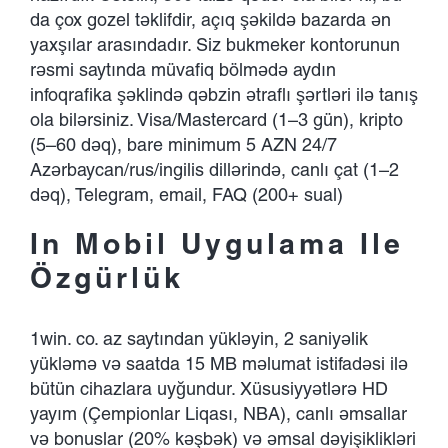
da çox gozel təklifdir, açıq şəkildə bazarda ən
yaxşılar arasındadır. Siz bukmeker kontorunun
rəsmi saytında müvafiq bölmədə aydın
infoqrafika şəklində qəbzin ətraflı şərtləri ilə tanış
ola bilərsiniz. Visa/Mastercard (1–3 gün), kripto
(5–60 dəq), bare minimum 5 AZN 24/7
Azərbaycan/rus/ingilis dillərində, canlı çat (1–2
dəq), Telegram, email, FAQ (200+ sual)
In Mobil Uygulama Ile
Özgürlük
1win. co. az saytından yükləyin, 2 saniyəlik
yükləmə və saatda 15 MB məlumat istifadəsi ilə
bütün cihazlara uyğundur. Xüsusiyyətlərə HD
yayım (Çempionlar Liqası, NBA), canlı əmsallar
və bonuslar (20% kəşbək) və əmsal dəyişiklikləri