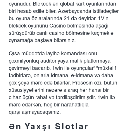
oyunudur. Blekcek ən qlobal kart oyunlarından
biri hesab edilə bilər. Azərbaycanda istifadəçilər
bu oyuna öz aralarında 21 də deyirlər. 1Vin
blekcek oyununu Casino bölməsində aşağı
sürüşdürüb canlı casino bölməsinə keçməklə
oynamağa başlaya bilərsiniz.
Qısa müddətdə layihə komandası onu
çoxmilyonluq auditoriyaya malik platformaya
çevirməyi bacarıb. 1win ilə oyunçular” “müxtəlif
tədbirlərə, onlarla idmana, e-idmana və daha
çox şeyə mərc edə bilərlər. Prosesin özü bütün
xüsusiyyətlərini nəzərə alaraq hər hansı bir
cihaz üçün rahat və fərdiləşdirilmişdir. 1win ilə
mərc edərkən, heç bir narahatlıqla
qarşılaşmayacaqsınız.
Ən Yaxşı Slotlar