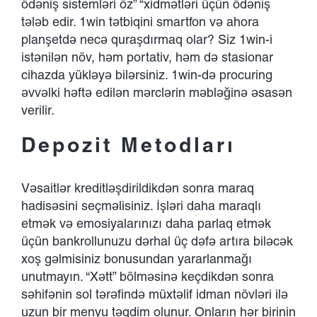
ödəniş sistemləri öz” “xidmətləri üçün ödəniş
tələb edir. 1win tətbiqini smartfon və ahora
planşetdə necə quraşdırmaq olar? Siz 1win-i
istənilən növ, həm portativ, həm də stasionar
cihazda yükləyə bilərsiniz. 1win-də procuring
əvvəlki həftə edilən mərclərin məbləğinə əsasən
verilir.
Depozit Metodları
Vəsaitlər kreditləşdirildikdən sonra maraq
hadisəsini seçməlisiniz. İşləri daha maraqlı
etmək və emosiyalarınızı daha parlaq etmək
üçün bankrollunuzu dərhal üç dəfə artıra biləcək
xoş gəlmisiniz bonusundan yararlanmağı
unutmayın. “Xətt” bölməsinə keçdikdən sonra
səhifənin sol tərəfində müxtəlif idman növləri ilə
uzun bir menyu təqdim olunur. Onların hər birinin