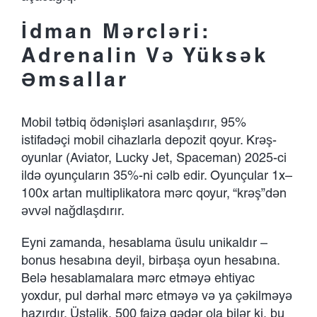
İdman Mərcləri:
Adrenalin Və Yüksək
Əmsallar
Mobil tətbiq ödənişləri asanlaşdırır, 95%
istifadəçi mobil cihazlarla depozit qoyur. Krəş-
oyunlar (Aviator, Lucky Jet, Spaceman) 2025-ci
ildə oyunçuların 35%-ni cəlb edir. Oyunçular 1x–
100x artan multiplikatora mərc qoyur, “krəş”dən
əvvəl nağdlaşdırır.
Eyni zamanda, hesablama üsulu unikaldır –
bonus hesabına deyil, birbaşa oyun hesabına.
Belə hesablamalara mərc etməyə ehtiyac
yoxdur, pul dərhal mərc etməyə və ya çəkilməyə
hazırdır. Üstəlik, 500 faizə qədər ola bilər ki, bu