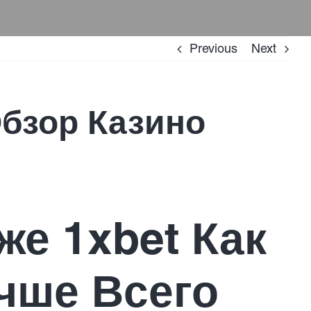
Previous
Next
Обзор Казино
е 1xbet Как
учше Всего