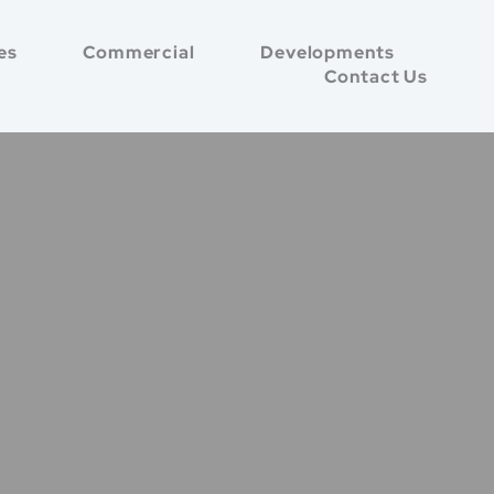
es
Commercial
Developments
Contact Us