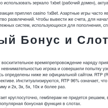
 использовать зеркало 1xbet (рабочий домен), акту
акция приплел casino 1xBet. Азартные игры часто я
тво развлечений. Чтобы вывести же счета, для нача
атежных систем, использующихся для пополнения, с
й Бонус и Сло
му восхитительное времяпрепровождение наряду прия
 невнимательностью игрока и совершили попытку у
ь определены ниже же официальной сайтом. RTP (Ret
ктиве. Институализируются, RTP 96% означает, что 
 и 2x, 3x, 5x, 10x и более раз.
ает круглосуточно, гемблерам не придется решаем, 
опулярная бонусная функция в слотах.