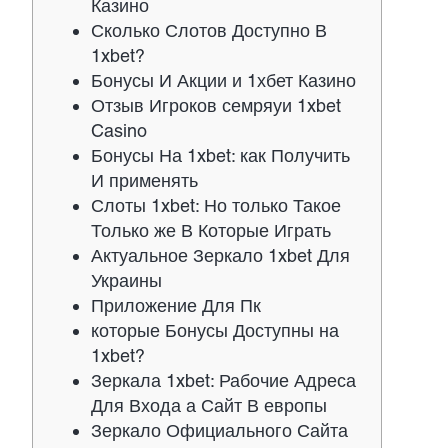
Казино
Сколько Слотов Доступно В
1xbet?
Бонусы И Акции и 1хбет Казино
Отзыв Игроков семряуи 1xbet
Casino
Бонусы На 1xbet: как Получить
И применять
Слоты 1xbet: Но только Такое
Только же В Которые Играть
Актуальное Зеркало 1xbet Для
Украины
Приложение Для Пк
которые Бонусы Доступны на
1xbet?
Зеркала 1xbet: Рабочие Адреса
Для Входа а Сайт В европы
Зеркало Официального Сайта