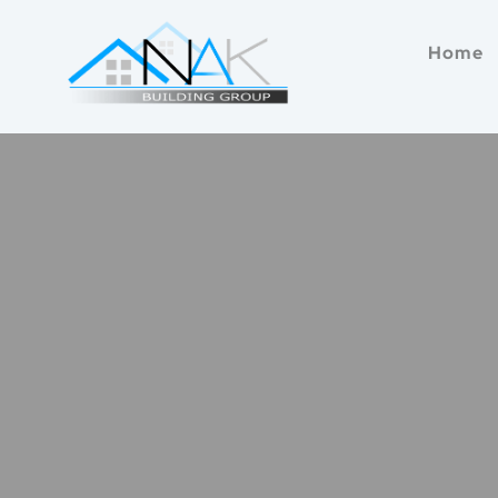
Skip
to
Home
content