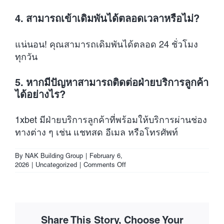
4. สามารถเข้าเดิมพันได้ตลอดเวลาหรือไม่?
แน่นอน! คุณสามารถเดิมพันได้ตลอด 24 ชั่วโมง
ทุกวัน
5. หากมีปัญหาสามารถติดต่อฝ่ายบริการลูกค้า
ได้อย่างไร?
1xbet มีฝ่ายบริการลูกค้าที่พร้อมให้บริการผ่านช่อง
ทางต่าง ๆ เช่น แชทสด อีเมล หรือโทรศัพท์
By
NAK Building Group
|
February 6,
on
2026
|
Uncategorized
|
Comments Off
1xbet
ทาง
เข้า:
วิธี
เข้า
Share This Story, Choose Your
ถึง