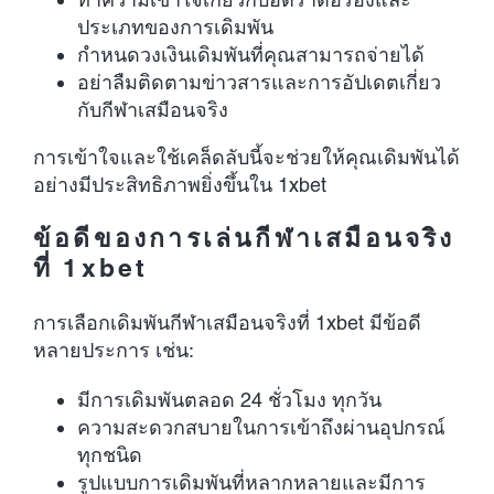
ประเภทของการเดิมพัน
กำหนดวงเงินเดิมพันที่คุณสามารถจ่ายได้
อย่าลืมติดตามข่าวสารและการอัปเดตเกี่ยว
กับกีฬาเสมือนจริง
การเข้าใจและใช้เคล็ดลับนี้จะช่วยให้คุณเดิมพันได้
อย่างมีประสิทธิภาพยิ่งขึ้นใน 1xbet
ข้อดีของการเล่นกีฬาเสมือนจริง
ที่ 1xbet
การเลือกเดิมพันกีฬาเสมือนจริงที่ 1xbet มีข้อดี
หลายประการ เช่น:
มีการเดิมพันตลอด 24 ชั่วโมง ทุกวัน
ความสะดวกสบายในการเข้าถึงผ่านอุปกรณ์
ทุกชนิด
รูปแบบการเดิมพันที่หลากหลายและมีการ