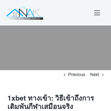
Skip
to
Togg
content
Navig
Home
About Us
Custom Builds
Previous
Next
New Homes
Commercial
1xbet ทางเข้า: วิธีเข้าถึงการ
เดิมพันกีฬาเสมือนจริง