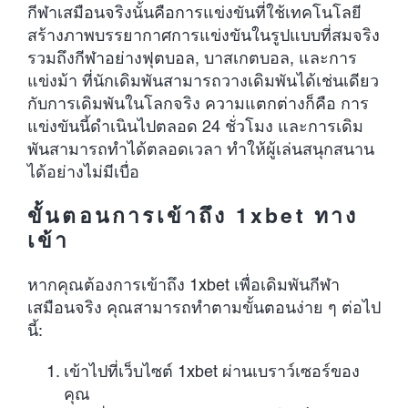
กีฬาเสมือนจริงนั้นคือการแข่งขันที่ใช้เทคโนโลยี
สร้างภาพบรรยากาศการแข่งขันในรูปแบบที่สมจริง
รวมถึงกีฬาอย่างฟุตบอล, บาสเกตบอล, และการ
แข่งม้า ที่นักเดิมพันสามารถวางเดิมพันได้เช่นเดียว
กับการเดิมพันในโลกจริง ความแตกต่างก็คือ การ
แข่งขันนี้ดำเนินไปตลอด 24 ชั่วโมง และการเดิม
พันสามารถทำได้ตลอดเวลา ทำให้ผู้เล่นสนุกสนาน
ได้อย่างไม่มีเบื่อ
ขั้นตอนการเข้าถึง 1xbet ทาง
เข้า
หากคุณต้องการเข้าถึง 1xbet เพื่อเดิมพันกีฬา
เสมือนจริง คุณสามารถทำตามขั้นตอนง่าย ๆ ต่อไป
นี้:
เข้าไปที่เว็บไซต์ 1xbet ผ่านเบราว์เซอร์ของ
คุณ