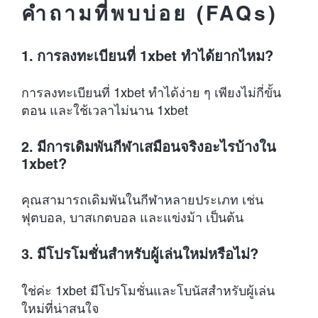
คำถามที่พบบ่อย (FAQs)
1. การลงทะเบียนที่ 1xbet ทำได้ยากไหม?
การลงทะเบียนที่ 1xbet ทำได้ง่าย ๆ เพียงไม่กี่ขั้น
ตอน และใช้เวลาไม่นาน
1xbet
2. มีการเดิมพันกีฬาเสมือนจริงอะไรบ้างใน
1xbet?
คุณสามารถเดิมพันในกีฬาหลายประเภท เช่น
ฟุตบอล, บาสเกตบอล และแข่งม้า เป็นต้น
3. มีโปรโมชั่นสำหรับผู้เล่นใหม่หรือไม่?
ใช่ค่ะ 1xbet มีโปรโมชั่นและโบนัสสำหรับผู้เล่น
ใหม่ที่น่าสนใจ