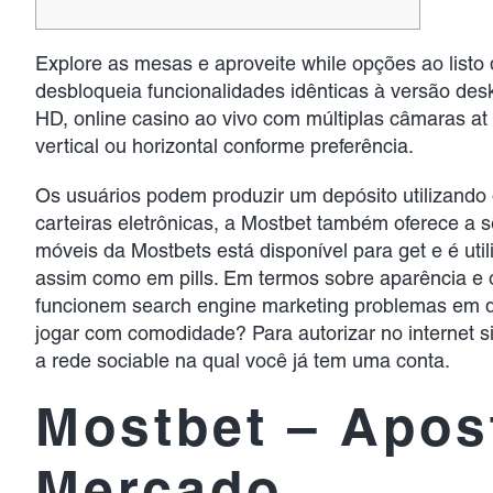
Explore as mesas e aproveite while opções ao list
desbloqueia funcionalidades idênticas à versão des
HD, online casino ao vivo com múltiplas câmaras at 
vertical ou horizontal conforme preferência.
Os usuários podem produzir um depósito utilizando 
carteiras eletrônicas, a Mostbet também oferece a s
móveis da Mostbets está disponível para get e é ut
assim como em pills. Em termos sobre aparência e 
funcionem search engine marketing problemas em qua
jogar com comodidade? Para autorizar no internet s
a rede sociable na qual você já tem uma conta.
Mostbet – Apos
Mercado