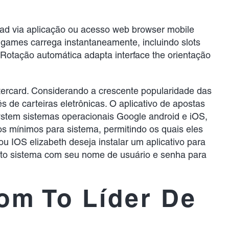
oad via aplicação ou acesso web browser mobile
 games carrega instantaneamente, incluindo slots
. Rotação automática adapta interface the orientação
stercard. Considerando a crescente popularidade das
 de carteiras eletrônicas. O aplicativo de apostas
system sistemas operacionais Google android e iOS,
s mínimos para sistema, permitindo os quais eles
u IOS elizabeth deseja instalar um aplicativo para
r to sistema com seu nome de usuário e senha para
om To Líder De