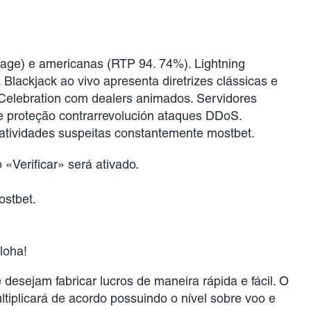
tage) e americanas (RTP 94. 74%). Lightning
Blackjack ao vivo apresenta diretrizes clássicas e
ck Celebration com dealers animados. Servidores
e proteção contrarrevolución ataques DDoS.
m atividades suspeitas constantemente
mostbet
.
«Verificar» será ativado.
ostbet.
loha!
desejam fabricar lucros de maneira rápida e fácil. O
ltiplicará de acordo possuindo o nível sobre voo e