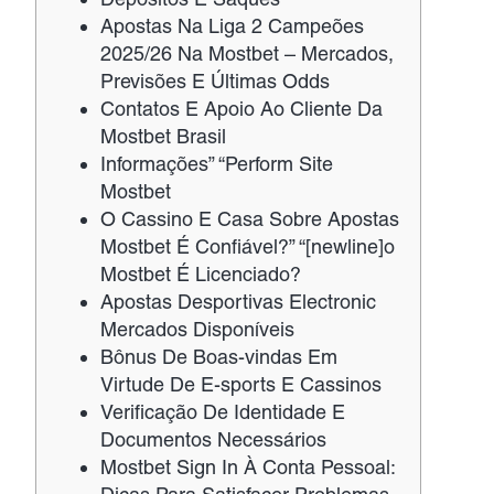
Apostas Na Liga 2 Campeões
2025/26 Na Mostbet – Mercados,
Previsões E Últimas Odds
Contatos E Apoio Ao Cliente Da
Mostbet Brasil
Informações” “Perform Site
Mostbet
O Cassino E Casa Sobre Apostas
Mostbet É Confiável?” “[newline]o
Mostbet É Licenciado?
Apostas Desportivas Electronic
Mercados Disponíveis
Bônus De Boas-vindas Em
Virtude De E-sports E Cassinos
Verificação De Identidade E
Documentos Necessários
Mostbet Sign In À Conta Pessoal: