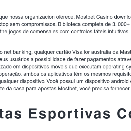
o que nossa organizacion oferece. Mostbet Casino downl
ktop sem compromissos. Biblioteca completa de 3. 000+
the jogos de comensales com controlos táteis intuitivos
o net banking, qualquer cartão Visa for australia da Ma
eus usuários a possibilidade de fazer pagamentos através
ilizado em dispositivos móveis que executam operating 
operação, ambos os aplicativos têm os mesmos requisito
lquer dispositivo. Você possui um dispositivo android o
ite da casa para apostas Mostbet, você precisa fornece
tas Esportivas C