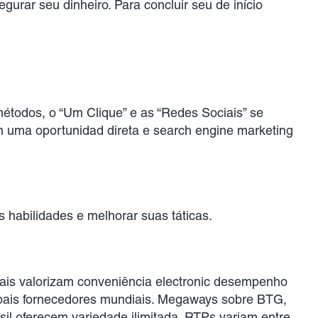
urar seu dinheiro. Para concluir seu de início
métodos, o “Um Clique” e as “Redes Sociais” se
am uma oportunidad direta e search engine marketing
s habilidades e melhorar suas táticas.
uais valorizam conveniência electronic desempenho
ncipais fornecedores mundiais. Megaways sobre BTG,
sil oferecem variedade ilimitada. RTPs variam entre