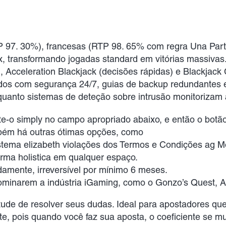
TP 97. 30%), francesas (RTP 98. 65% com regra Una Par
x, transformando jogadas standard em vitórias massivas. 
os), Acceleration Blackjack (decisões rápidas) e Blackja
cados com segurança 24/7, guias de backup redundantes 
enquanto sistemas de deteção sobre intrusão monitoriza
-o simply no campo apropriado abaixo, e então o botão 
mbém há outras ótimas opções, como
sistema elizabeth violações dos Termos e Condições ag M
orma holistica em qualquer espaço.
damente, irreversível por mínimo 6 meses.
minarem a indústria iGaming, como o Gonzo’s Quest, A
tude de resolver seus dudas. Ideal para apostadores que 
te, pois quando você faz sua aposta, o coeficiente se mu