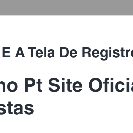
E A Tela De Registr
o Pt Site Ofic
stas