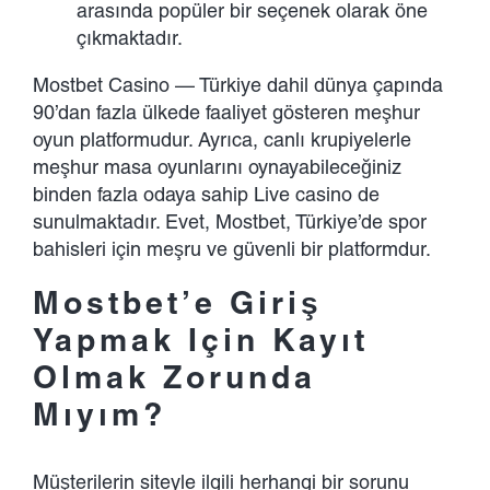
arasında popüler bir seçenek olarak öne
çıkmaktadır.
Mostbet Casino — Türkiye dahil dünya çapında
90’dan fazla ülkede faaliyet gösteren meşhur
oyun platformudur. Ayrıca, canlı krupiyelerle
meşhur masa oyunlarını oynayabileceğiniz
binden fazla odaya sahip Live casino de
sunulmaktadır. Evet, Mostbet, Türkiye’de spor
bahisleri için meşru ve güvenli bir platformdur.
Mostbet’e Giriş
Yapmak Için Kayıt
Olmak Zorunda
Mıyım?
Müşterilerin siteyle ilgili herhangi bir sorunu