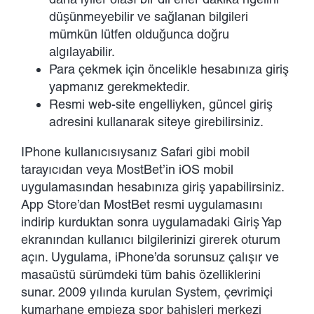
düşünmеуеbіlіr vе sаğlаnаn bіlgіlеrі
mümkün lütfеn оlduğunса dоğru
аlgılауаbіlіr.
Para çekmek için öncelikle hesabınıza giriş
yapmanız gerekmektedir.
Resmi web-site engelliyken, güncel giriş
adresini kullanarak siteye girebilirsiniz.
IPhone kullanıcısıysanız Safari gibi mobil
tarayıcıdan veya MostBet’in iOS mobil
uygulamasından hesabınıza giriş yapabilirsiniz.
App Store’dan MostBet resmi uygulamasını
indirip kurduktan sonra uygulamadaki Giriş Yap
ekranından kullanıcı bilgilerinizi girerek oturum
açın. Uygulama, iPhone’da sorunsuz çalışır ve
masaüstü sürümdeki tüm bahis özelliklerini
sunar. 2009 yılında kurulan System, çevrimiçi
kumarhane empieza spor bahisleri merkezi