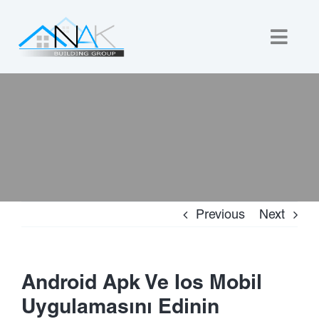
Skip
to
Togg
content
Navig
Home
About Us
Custom Builds
Previous
Next
New Homes
Commercial
Android Apk Ve Ios Mobil
Uygulamasını Edinin