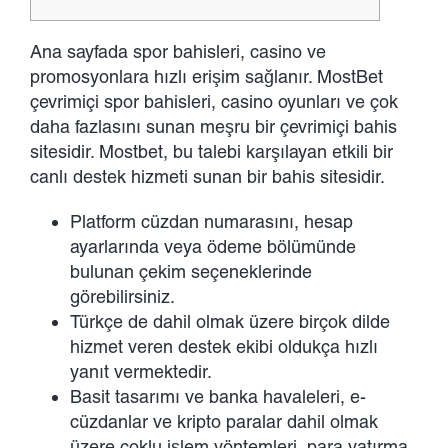
Ana sayfada spor bahisleri, casino ve
promosyonlara hızlı erişim sağlanır. MostBet
çevrimiçi spor bahisleri, casino oyunları ve çok
daha fazlasını sunan meşru bir çevrimiçi bahis
sitesidir. Mostbet, bu talebi karşılayan etkili bir
canlı destek hizmeti sunan bir bahis sitesidir.
Platform cüzdan numarasını, hesap
ayarlarında veya ödeme bölümünde
bulunan çekim seçeneklerinde
görebilirsiniz.
Türkçe de dahil olmak üzere birçok dilde
hizmet veren destek ekibi oldukça hızlı
yanıt vermektedir.
Basit tasarımı ve banka havaleleri, e-
cüzdanlar ve kripto paralar dahil olmak
üzere çoklu işlem yöntemleri, para yatırma