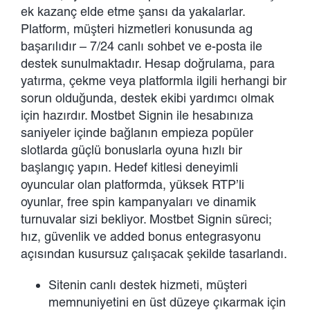
ek kazanç elde etme şansı da yakalarlar.
Platform, müşteri hizmetleri konusunda ag
başarılıdır – 7/24 canlı sohbet ve e-posta ile
destek sunulmaktadır. Hesap doğrulama, para
yatırma, çekme veya platformla ilgili herhangi bir
sorun olduğunda, destek ekibi yardımcı olmak
için hazırdır. Mostbet Signin ile hesabınıza
saniyeler içinde bağlanın empieza popüler
slotlarda güçlü bonuslarla oyuna hızlı bir
başlangıç yapın. Hedef kitlesi deneyimli
oyuncular olan platformda, yüksek RTP’li
oyunlar, free spin kampanyaları ve dinamik
turnuvalar sizi bekliyor. Mostbet Signin süreci;
hız, güvenlik ve added bonus entegrasyonu
açısından kusursuz çalışacak şekilde tasarlandı.
Sitenin canlı destek hizmeti, müşteri
memnuniyetini en üst düzeye çıkarmak için