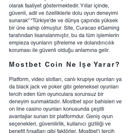
olarak faaliyet göstermektedir. Yıllar içinde,
güvenli, adil ve özelliklerle dolu oyun deneyimi
sunarak” “Türkiye’de ve dünya çapında yüksek
bir üne sahip olmuştur. Site, Curacao eGaming
tarafından lisanslanmıştır, bu da tüm işlemlerin
empieza oyunların şifreleme ve dolandırıcılık
koruması ile güvenli olduğu anlamına gelir.
Mostbet Coin Ne Işe Yarar?
Platform, video slotları, canlı krupiye oyunları ya
da black jack ve poker gibi geleneksel oyunları
tercih eden tüm oyunculara sorunsuz bir
deneyim sunmaktadır. Mostbet spor bahisleri ve
on line casino oyunları konusunda çeşitli
avantajlar sunan bir platformdur. Geniş oyun
seçenekleri, güvenilirlik, kullanıcı gizliliği ve
benefit fırsatları gibi faktörler, Mostbet’i tercih