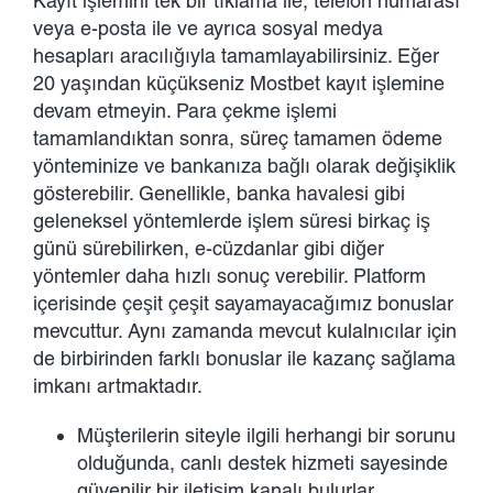
Kayıt işlemini tek bir tıklama ile, telefon numarası
veya e-posta ile ve ayrıca sosyal medya
hesapları aracılığıyla tamamlayabilirsiniz. Eğer
20 yaşından küçükseniz Mostbet kayıt işlemine
devam etmeyin. Para çekme işlemi
tamamlandıktan sonra, süreç tamamen ödeme
yönteminize ve bankanıza bağlı olarak değişiklik
gösterebilir. Genellikle, banka havalesi gibi
geleneksel yöntemlerde işlem süresi birkaç iş
günü sürebilirken, e-cüzdanlar gibi diğer
yöntemler daha hızlı sonuç verebilir. Platform
içerisinde çeşit çeşit sayamayacağımız bonuslar
mevcuttur. Aynı zamanda mevcut kulalnıcılar için
de birbirinden farklı bonuslar ile kazanç sağlama
imkanı artmaktadır.
Müşterilerin siteyle ilgili herhangi bir sorunu
olduğunda, canlı destek hizmeti sayesinde
güvenilir bir iletişim kanalı bulurlar.