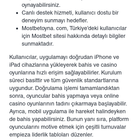
oynayabilirsiniz.
Canlı destek hizmeti, kullanıcı dostu bir
deneyim sunmayı hedefler.
Mostbetoyna. com, Türkiye’deki kullanıcılar
için Mostbet sitesi hakkında detaylı bilgiler
sunmaktadır.
Kullanıcılar, uygulamayı doğrudan iPhone ve
iPad cihazlarına yükleyerek bahis ve casino
oyunlarına hızlı erişim sağlayabilirler. Kurulum
süreci basittir ve tüm güvenlik standartlarına
uygundur. Doğrulama işlemi tamamlandıktan
sonra, oyuncular bahis yapmaya veya online
casino oyunlarının tadını çıkarmaya başlayabilir.
Ayrıca, mobil uygulama ile hareket halindeyken
de bahis yapabilirsiniz. Bunun yanı sıra, platform
oyuncularını motive etmek için çeşitli turnuvalar
empieza liderlik tabloları düzenler.