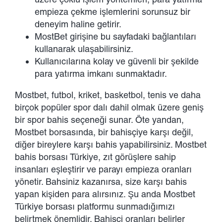
empieza çekme işlemlerini sorunsuz bir
deneyim haline getirir.
MostBet girişine bu sayfadaki bağlantıları
kullanarak ulaşabilirsiniz.
Kullanıcılarına kolay ve güvenli bir şekilde
para yatırma imkanı sunmaktadır.
Mostbet, futbol, kriket, basketbol, tenis ve daha
birçok popüler spor dalı dahil olmak üzere geniş
bir spor bahis seçeneği sunar. Öte yandan,
Mostbet borsasında, bir bahisçiye karşı değil,
diğer bireylere karşı bahis yapabilirsiniz. Mostbet
bahis borsası Türkiye, zıt görüşlere sahip
insanları eşleştirir ve parayı empieza oranları
yönetir. Bahsiniz kazanırsa, size karşı bahis
yapan kişiden para alırsınız. Şu anda Mostbet
Türkiye borsası platformu sunmadığımızı
belirtmek önemlidir. Bahisçi oranları belirler