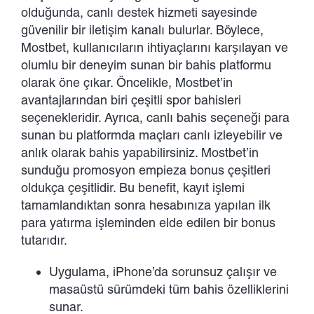
olduğunda, canlı destek hizmeti sayesinde
güvenilir bir iletişim kanalı bulurlar. Böylece,
Mostbet, kullanıcıların ihtiyaçlarını karşılayan ve
olumlu bir deneyim sunan bir bahis platformu
olarak öne çıkar. Öncelikle, Mostbet’in
avantajlarından biri çeşitli spor bahisleri
seçenekleridir. Ayrıca, canlı bahis seçeneği para
sunan bu platformda maçları canlı izleyebilir ve
anlık olarak bahis yapabilirsiniz. Mostbet’in
sunduğu promosyon empieza bonus çeşitleri
oldukça çeşitlidir. Bu benefit, kayıt işlemi
tamamlandıktan sonra hesabınıza yapılan ilk
para yatırma işleminden elde edilen bir bonus
tutarıdır.
Uygulama, iPhone’da sorunsuz çalışır ve
masaüstü sürümdeki tüm bahis özelliklerini
sunar.