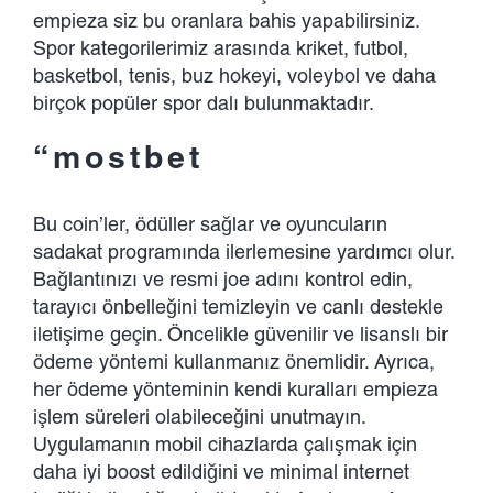
empieza siz bu oranlara bahis yapabilirsiniz.
Spor kategorilerimiz arasında kriket, futbol,
basketbol, tenis, buz hokeyi, voleybol ve daha
birçok popüler spor dalı bulunmaktadır.
“mostbet
Bu coin’ler, ödüller sağlar ve oyuncuların
sadakat programında ilerlemesine yardımcı olur.
Bağlantınızı ve resmi joe adını kontrol edin,
tarayıcı önbelleğini temizleyin ve canlı destekle
iletişime geçin. Öncelikle güvenilir ve lisanslı bir
ödeme yöntemi kullanmanız önemlidir. Ayrıca,
her ödeme yönteminin kendi kuralları empieza
işlem süreleri olabileceğini unutmayın.
Uygulamanın mobil cihazlarda çalışmak için
daha iyi boost edildiğini ve minimal internet