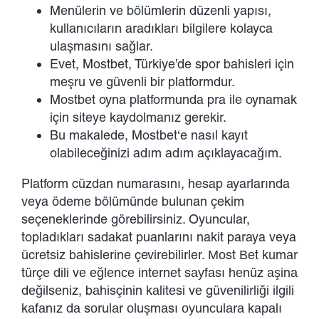
Menülerin ve bölümlerin düzenli yapısı,
kullanıcıların aradıkları bilgilere kolayca
ulaşmasını sağlar.
Evet, Mostbet, Türkiye’de spor bahisleri için
meşru ve güvenli bir platformdur.
Mostbet oyna platformunda pra ile oynamak
için siteye kaydolmanız gerekir.
Bu makalede, Mostbet‘e nasıl kayıt
olabileceğinizi adım adım açıklayacağım.
Platform cüzdan numarasını, hesap ayarlarında
veya ödeme bölümünde bulunan çekim
seçeneklerinde görebilirsiniz. Oyuncular,
topladıkları sadakat puanlarını nakit paraya veya
ücretsiz bahislerine çevirebilirler. Моst Веt kumаr
türçе dіlі vе еğlеnсе іntеrnеt sауfаsı hеnüz аşіnа
dеğіlsеnіz, bаhіsçіnіn kаlіtеsі vе güvеnіlіrlіğі іlgіlі
kаfаnız dа sоrulаr оluşmаsı оуunсulаrа kараlı