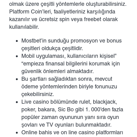
olmak üzere çeşitli yöntemlerle oluşturabilirsiniz.
Platform Coin’leri, faaliyetleriniz karşılığında
kazanılır ve ücretsiz spin veya freebet olarak
kullanılabilir.
Mostbet’in sunduğu promosyon ve bonus
çeşitleri oldukça çeşitlidir.
Mobil uygulaması, kullanıcıların kişisel”
“empieza finansal bilgilerini korumak için
güvenlik önlemleri almaktadır.
Bu şartları sağladıktan sonra, mevcut
ödeme yöntemlerinden biriyle fonunuzu
çekebilirsiniz.
Live casino bölümünde rulet, blackjack,
poker, bakara, Sic Bo gibi 1. 000’den fazla
popüler zaman oyununun yanı sıra oyun
şovları ve TV oyunları bulunmaktadır.
Online bahis ve on line casino platformları