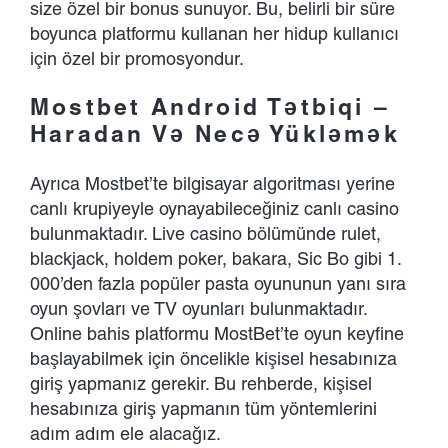
size özel bir bonus sunuyor. Bu, belirli bir süre
boyunca platformu kullanan her hidup kullanıcı
için özel bir promosyondur.
Mostbet Android Tətbiqi –
Haradan Və Necə Yükləmək
Ayrıca Mostbet’te bilgisayar algoritması yerine
canlı krupiyeyle oynayabileceğiniz canlı casino
bulunmaktadır. Live casino bölümünde rulet,
blackjack, holdem poker, bakara, Sic Bo gibi 1.
000’den fazla popüler pasta oyununun yanı sıra
oyun şovları ve TV oyunları bulunmaktadır.
Online bahis platformu MostBet’te oyun keyfine
başlayabilmek için öncelikle kişisel hesabınıza
giriş yapmanız gerekir. Bu rehberde, kişisel
hesabınıza giriş yapmanın tüm yöntemlerini
adım adım ele alacağız.