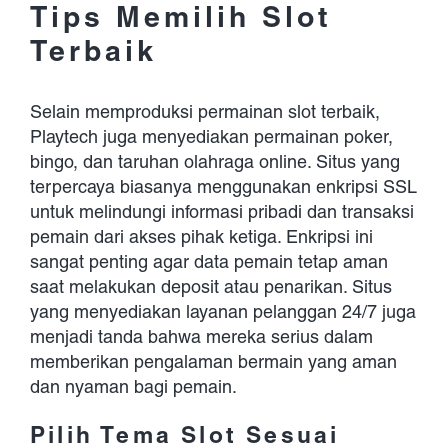
Tips Memilih Slot
Terbaik
Selain memproduksi permainan slot terbaik,
Playtech juga menyediakan permainan poker,
bingo, dan taruhan olahraga online. Situs yang
terpercaya biasanya menggunakan enkripsi SSL
untuk melindungi informasi pribadi dan transaksi
pemain dari akses pihak ketiga. Enkripsi ini
sangat penting agar data pemain tetap aman
saat melakukan deposit atau penarikan. Situs
yang menyediakan layanan pelanggan 24/7 juga
menjadi tanda bahwa mereka serius dalam
memberikan pengalaman bermain yang aman
dan nyaman bagi pemain.
Pilih Tema Slot Sesuai