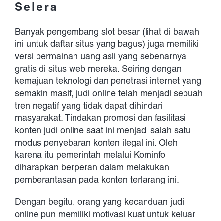
Selera
Banyak pengembang slot besar (lihat di bawah
ini untuk daftar situs yang bagus) juga memiliki
versi permainan uang asli yang sebenarnya
gratis di situs web mereka. Seiring dengan
kemajuan teknologi dan penetrasi internet yang
semakin masif, judi online telah menjadi sebuah
tren negatif yang tidak dapat dihindari
masyarakat. Tindakan promosi dan fasilitasi
konten judi online saat ini menjadi salah satu
modus penyebaran konten ilegal ini. Oleh
karena itu pemerintah melalui Kominfo
diharapkan berperan dalam melakukan
pemberantasan pada konten terlarang ini.
Dengan begitu, orang yang kecanduan judi
online pun memiliki motivasi kuat untuk keluar