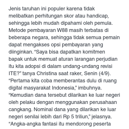
Jenis taruhan ini populer karena tidak
melibatkan perhitungan skor atau handicap,
sehingga lebih mudah dipahami oleh pemula.
Metode pembayaran W88 masih terbatas di
beberapa negara, sehingga tidak semua pemain
dapat mengakses opsi pembayaran yang
diinginkan. “Saya bisa dapatkan komitmen
bapak untuk memuat aturan larangan perjudian
itu kita adopsi di dalam undang-undang revisi
ITE?” tanya Christina saat raker, Senin (4/9).
“Pertama kita coba memberantas dulu di ruang
digital masyarakat Indonesia,” imbuhnya.
“Kemudian dana tersebut dilarikan ke luar negeri
oleh pelaku dengan menggunakan perusahaan
cangkang. Nominal dana yang dilarikan ke luar
negeri senilai lebih dari Rp 5 triliun,” jelasnya.
“Angka-angka fantasi itu mendorong peserta