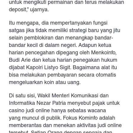
untuk mengikuti permainan dan terus melakukan
deposit,” ujarnya.
Itu mengapa, dia mempertanyakan fungsi
satgas jika tidak memiliki strategi baru yang jitu
selain pemblokiran dan menangkap bandar-
bandar kecil di dalam negeri. Adapun ketua
harian pencegahan dipegang oleh Menkoinfo,
Budi Arie dan ketua harian penegakan hukum
dijabat Kapolri Listyo Sigit. Bagaimana alat itu
bisa melakukan pembayaran secara otomatis
mengeluarkan koin atau uang.
Di satu sisi, Wakil Menteri Komunikasi dan
Informatika Nezar Patria menyebut pajak untuk
casino
judi online hanya sebatas wacana
yang muncul di publik. Fokus Kominfo adalah
memberantas dan menekan aktivitas judi online
tersebut. Setiap Orang dengan sengaja dan