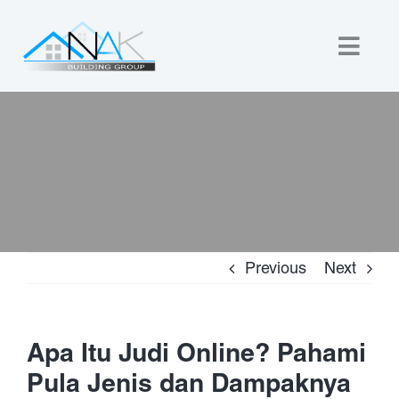
Skip
to
Togg
content
Navig
Home
About Us
Custom Builds
Previous
Next
New Homes
Commercial
Apa Itu Judi Online? Pahami
Pula Jenis dan Dampaknya