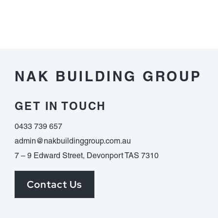
เงิน
nachfolgen
จริง
Respons
ต้อง
im
ดู
vorfeld
อะไร
dieser
บ้าง
Auszahlung
NAK BUILDING GROUP
erledigen
musst
GET IN TOUCH
0433 739 657
admin@nakbuildinggroup.com.au
7 – 9 Edward Street, Devonport TAS 7310
Contact Us