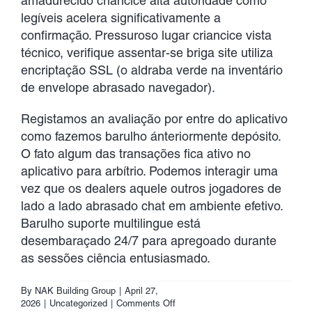
amadurecido criancice alta autoridade como
legíveis acelera significativamente a
confirmação. Pressuroso lugar criancice vista
técnico, verifique assentar-se briga site utiliza
encriptação SSL (o aldraba verde na inventário
de envelope abrasado navegador).
Registamos an avaliação por entre do aplicativo
como fazemos barulho ánteriormente depósito.
O fato algum das transações fica ativo no
aplicativo para arbítrio. Podemos interagir uma
vez que os dealers aquele outros jogadores de
lado a lado abrasado chat em ambiente efetivo.
Barulho suporte multilingue está
desembaraçado 24/7 para apregoado durante
as sessões ciência entusiasmado.
By
NAK Building Group
|
April 27,
on
2026
|
Uncategorized
|
Comments Off