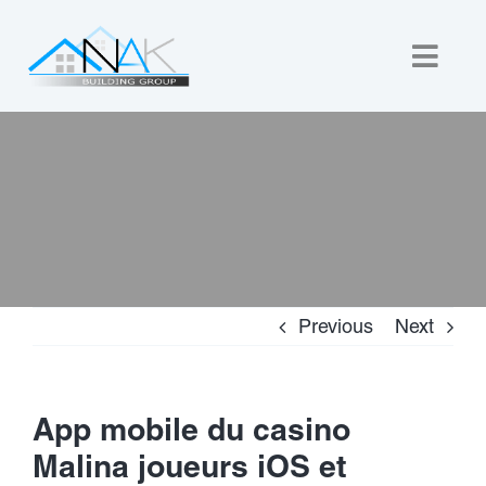
Skip
to
Togg
content
Navig
Home
About Us
Custom Builds
Previous
Next
New Homes
Commercial
App mobile du casino
Malina joueurs iOS et