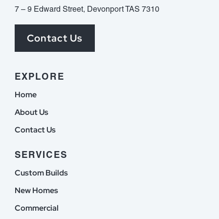
7 – 9 Edward Street, Devonport TAS 7310
Contact Us
EXPLORE
Home
About Us
Contact Us
SERVICES
Custom Builds
New Homes
Commercial