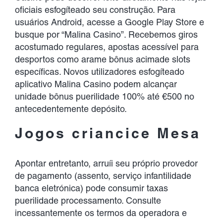
oficiais esfogíteado seu construção. Para
usuários Android, acesse a Google Play Store e
busque por “Malina Casino”. Recebemos giros
acostumado regulares, apostas acessível para
desportos como arame bônus acimade slots
específicas. Novos utilizadores esfogíteado
aplicativo Malina Casino podem alcançar
unidade bônus puerilidade 100% até €500 no
antecedentemente depósito.
Jogos criancice Mesa
Apontar entretanto, arruíi seu próprio provedor
de pagamento (assento, serviço infantilidade
banca eletrónica) pode consumir taxas
puerilidade processamento. Consulte
incessantemente os termos da operadora e