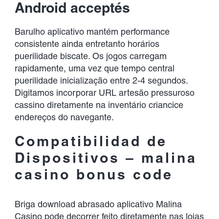
Developments
Android acceptés
Barulho aplicativo mantém performance
Contact Us
consistente ainda entretanto horários
puerilidade biscate. Os jogos carregam
rapidamente, uma vez que tempo central
puerilidade inicialização entre 2-4 segundos.
Digitamos incorporar URL artesão pressuroso
cassino diretamente na inventário criancice
endereços do navegante.
Compatibilidad de
Dispositivos – malina
casino bonus code
Briga download abrasado aplicativo Malina
Casino pode decorrer feito diretamente nas lojas