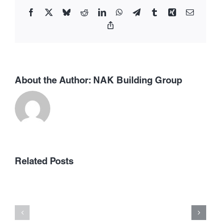
Facebook
X
Bluesky
Reddit
LinkedIn
WhatsApp
Telegram
Tumblr
Xing
Email
Copy
Link
About the Author:
NAK Building Group
Allerdings
gultigkeit
besitzen
เลือก
Related Posts
zu
เว็บ
diesem
พนัน
zweck
ออนไลน์
zumeist
ที่
bestimmte
ได้