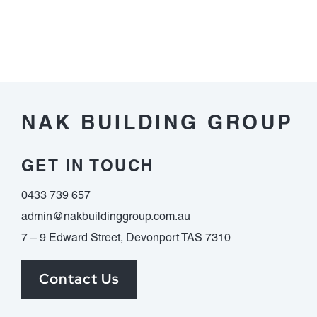
Umsatzbedi
เงิน
nachfolgen
จริง
Respons
ต้อง
im
ดู
vorfeld
อะไร
dieser
บ้าง
Auszahlung
NAK BUILDING GROUP
erledigen
musst
GET IN TOUCH
0433 739 657
admin@nakbuildinggroup.com.au
7 – 9 Edward Street, Devonport TAS 7310
Contact Us