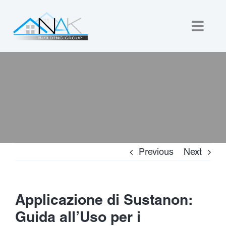
Skip
to
Togg
content
Navig
Home
About Us
Custom Builds
Previous
Next
New Homes
Commercial
Applicazione di Sustanon:
Guida all’Uso per i