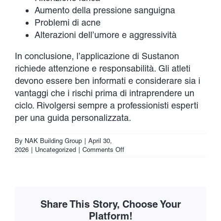
Aumento della pressione sanguigna
Problemi di acne
Alterazioni dell’umore e aggressività
In conclusione, l’applicazione di Sustanon
richiede attenzione e responsabilità. Gli atleti
devono essere ben informati e considerare sia i
vantaggi che i rischi prima di intraprendere un
ciclo. Rivolgersi sempre a professionisti esperti
per una guida personalizzata.
By
NAK Building Group
|
April 30,
on
2026
|
Uncategorized
|
Comments Off
Applicazione
di
Sustanon:
Guida
all’Uso
Share This Story, Choose Your
per
i
Platform!
Bodybuilder