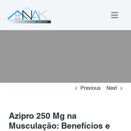
Skip
to
Togg
content
Navig
Home
About Us
Custom Builds
Previous
Next
New Homes
Commercial
Azipro 250 Mg na
Musculação: Benefícios e