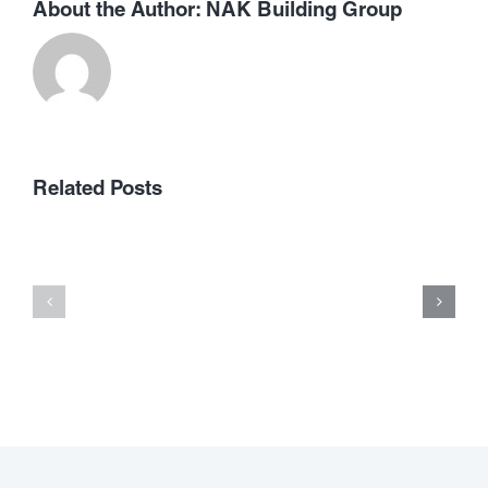
About the Author:
NAK Building Group
Allerdings
gultigkeit
besitzen
เลือก
Related Posts
zu
เว็บ
diesem
พนัน
zweck
ออนไลน์
zumeist
ที่
bestimmte
ได้
Umsatzbedi
เงิน
nachfolgen
จริง
Respons
ต้อง
im
ดู
vorfeld
อะไร
dieser
บ้าง
Auszahlung