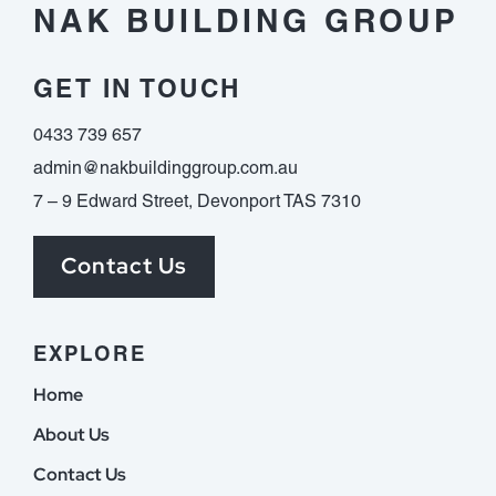
NAK BUILDING GROUP
erledigen
musst
GET IN TOUCH
0433 739 657
admin@nakbuildinggroup.com.au
7 – 9 Edward Street, Devonport TAS 7310
Contact Us
EXPLORE
Home
About Us
Contact Us