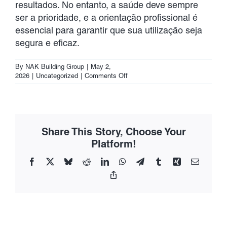
resultados. No entanto, a saúde deve sempre
ser a prioridade, e a orientação profissional é
essencial para garantir que sua utilização seja
segura e eficaz.
By
NAK Building Group
|
May 2,
on
2026
|
Uncategorized
|
Comments Off
Azipro
250
Mg
na
Musculação:
Share This Story, Choose Your
Benefícios
e
Platform!
Considerações
Facebook
X
Bluesky
Reddit
LinkedIn
WhatsApp
Telegram
Tumblr
Xing
Email
Copy
Link