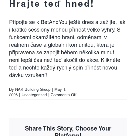
Hrajte teď hned!
Připojte se k BetAndYou ještě dnes a zažijte, jak
i krátké sessiony mohou přinést velké výhry. S
funkcemi okamžitého hraní, odměnami v
reálném čase a globální komunitou, která je
připravena se zapojit během několika minut,
není lepší čas než teď skočit do akce. Klikněte
teď a nechte každý rychlý spin přinést novou
dávku vzrušení!
By
NAK Building Group
|
May 1,
on
2026
|
Uncategorized
|
Comments Off
BetAndYou:
Nejlepší
destinace
pro
krátké,
Share This Story, Choose Your
vysoce
intenzivní
Platform!