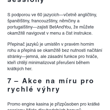
S podporou ve 60 jazycích—včetně angličtiny,
španělštiny, francouzštiny, němčiny a
portugalštiny—zajistí BetAndYou, že můžete
okamžitě navigovat v menu a číst instrukce.
Přepínač jazyků je umístěn v pravém horním
rohu a přepíná se okamžitě bez nutnosti načítání
stránky—jemná, ale zásadní funkce pro hráče,
kteří chtějí minimalizovat přerušení během
krátkých her.
7 – Akce na míru pro
rychlé výhry
Promo engine kasina je přizpůsoben pro krátké