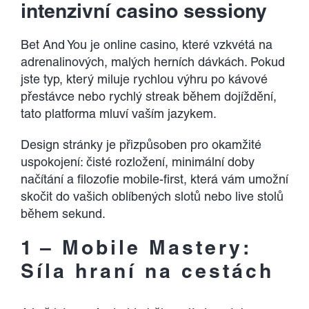
Developments
intenzivní casino sessiony
Bet And You je online casino, které vzkvétá na
Contact Us
adrenalinových, malých herních dávkách. Pokud
jste typ, který miluje rychlou výhru po kávové
přestávce nebo rychlý streak během dojíždění,
tato platforma mluví vaším jazykem.
Design stránky je přizpůsoben pro okamžité
uspokojení: čisté rozložení, minimální doby
načítání a filozofie mobile-first, která vám umožní
skočit do vašich oblíbených slotů nebo live stolů
během sekund.
1 – Mobile Mastery:
Síla hraní na cestách