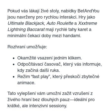
Pokud vás lákají živé stoly, nabídky BetAndYou
jsou navrženy pro rychlou interakci. Hry jako
Ultimate Blackjack
Auto Roulette
Xxxtreme
,
a
Lightning Baccarat
mají rychlé tahy karet a
minimální čekací doby mezi handami.
Rozhraní umožňuje:
Okamžité vsazení jedním klikem.
Odpočítávací časovač, který vás informuje,
kdy začíná další ruka.
Režim “fast play”, který přeskočí zbytečné
animace.
Tato vylepšení vám umožní zažít vzrušení z
živého hraní bez dlouhých pauz—ideální pro
krátké, ale intenzivní sessiony.