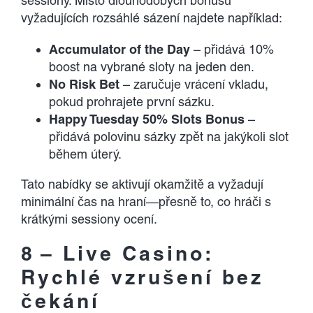
sessiony. Místo dlouhodobých bonusů
vyžadujících rozsáhlé sázení najdete například:
Accumulator of the Day
– přidává 10%
boost na vybrané sloty na jeden den.
No Risk Bet
– zaručuje vrácení vkladu,
pokud prohrajete první sázku.
Happy Tuesday 50% Slots Bonus
–
přidává polovinu sázky zpět na jakýkoli slot
během úterý.
Tato nabídky se aktivují okamžitě a vyžadují
minimální čas na hraní—přesně to, co hráči s
krátkými sessiony ocení.
8 – Live Casino:
Rychlé vzrušení bez
čekání