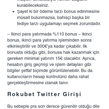
kurabileceksiniz.
Şayet ki bir ödeme tarzı bonus edinmesine
müsait bulunmazsa, bahisçi başka bir
tediye tarzı uygulamayı seçmek zorundadır.
– İkinci para yatırmada %110 bonus – ikinci
bonus, ikinci para yatırma işleminden sonra
etkinleştirilir ve 300€’ya kadar çıkabilir. İlk
bonusta olduğu gibi, bonusa hak kazanmak için
gereken minimal yatırım 15€ olacaktır. Ayrıca,
hesabın giriş geçmişi ve işlem detayları gibi
bilgiler şeffaf biçimde görüntülenebilir. Bu da
kullanıcıların hesap kontrolünü daha rahat
gerçekleştirmesine olanak tanır.
Rokubet Twitter Girişi
Bu sebeple pra son derece güvenilir olduğu dile