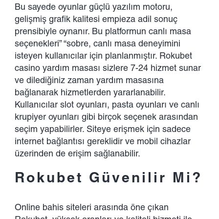
Bu sayede oyunlar güçlü yazılım motoru,
gelişmiş grafik kalitesi empieza adil sonuç
prensibiyle oynanır. Bu platformun canlı masa
seçenekleri” “sobre, canlı masa deneyimini
isteyen kullanıcılar için planlanmıştır. Rokubet
casino yardım masası sizlere 7-24 hizmet sunar
ve dilediğiniz zaman yardım masasına
bağlanarak hizmetlerden yararlanabilir.
Kullanıcılar slot oyunları, pasta oyunları ve canlı
krupiyer oyunları gibi birçok seçenek arasından
seçim yapabilirler. Siteye erişmek için sadece
internet bağlantısı gereklidir ve mobil cihazlar
üzerinden de erişim sağlanabilir.
Rokubet Güvenilir Mi?
Online bahis siteleri arasında öne çıkan