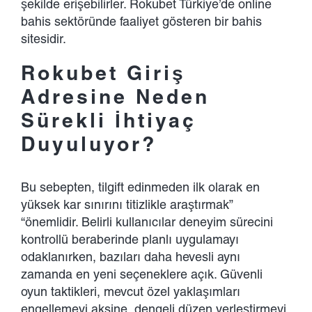
şekilde erişebilirler. Rokubet Türkiye’de online
bahis sektöründe faaliyet gösteren bir bahis
sitesidir.
Rokubet Giriş
Adresine Neden
Sürekli İhtiyaç
Duyuluyor?
Bu sebepten, tilgift edinmeden ilk olarak en
yüksek kar sınırını titizlikle araştırmak”
“önemlidir. Belirli kullanıcılar deneyim sürecini
kontrollü beraberinde planlı uygulamayı
odaklanırken, bazıları daha hevesli aynı
zamanda en yeni seçeneklere açık. Güvenli
oyun taktikleri, mevcut özel yaklaşımları
engellemeyi aksine, dengeli düzen yerleştirmeyi