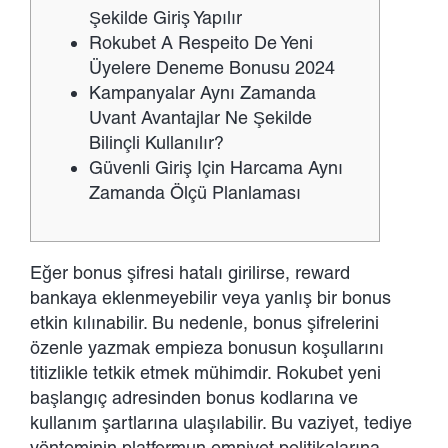
Şekilde Giriş Yapılır
Rokubet A Respeito De Yeni
Üyelere Deneme Bonusu 2024
Kampanyalar Aynı Zamanda
Uvant Avantajlar Ne Şekilde
Bilinçli Kullanılır?
Güvenli Giriş Için Harcama Aynı
Zamanda Ölçü Planlaması
Eğer bonus şifresi hatalı girilirse, reward
bankaya eklenmeyebilir veya yanlış bir bonus
etkin kılınabilir. Bu nedenle, bonus şifrelerini
özenle yazmak empieza bonusun koşullarını
titizlikle tetkik etmek mühimdir. Rokubet yeni
başlangıç adresinden bonus kodlarına ve
kullanım şartlarına ulaşılabilir. Bu vaziyet, tediye
yönteminin platformun emniyet politikalarına