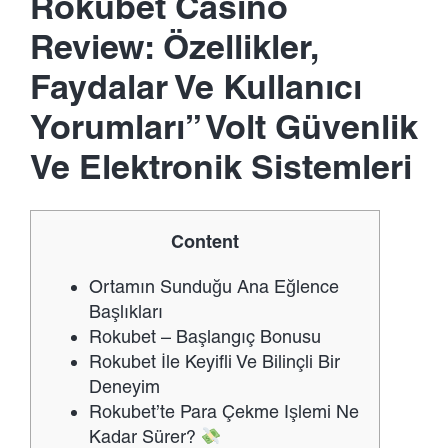
Rokubet Casino
Developments
Review: Özellikler,
Contact Us
Faydalar Ve Kullanıcı
Yorumları” Volt Güvenlik
Ve Elektronik Sistemleri
Content
Ortamın Sunduğu Ana Eğlence
Başlıkları
Rokubet – Başlangıç Bonusu
Rokubet İle Keyifli Ve Bilinçli Bir
Deneyim
Rokubet’te Para Çekme Işlemi Ne
Kadar Sürer?