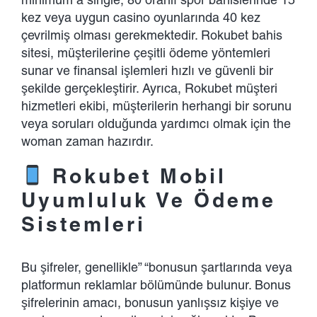
kez veya uygun casino oyunlarında 40 kez
çevrilmiş olması gerekmektedir. Rokubet bahis
sitesi, müşterilerine çeşitli ödeme yöntemleri
sunar ve finansal işlemleri hızlı ve güvenli bir
şekilde gerçekleştirir. Ayrıca, Rokubet müşteri
hizmetleri ekibi, müşterilerin herhangi bir sorunu
veya soruları olduğunda yardımcı olmak için the
woman zaman hazırdır.
Rokubet Mobil
Uyumluluk Ve Ödeme
Sistemleri
Bu şifreler, genellikle” “bonusun şartlarında veya
platformun reklamlar bölümünde bulunur. Bonus
şifrelerinin amacı, bonusun yanlışsız kişiye ve