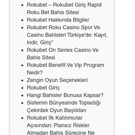
Rokubet – Rokubet Giriş Rapid
Roku Bet Bahis Sitesi
Rokubet Hakkında Bilgiler
Rokubet Roku Casino Spor Ve
Casino Bahisleri Türkiye’de: Kayıt,
Indir, Giriş”
Rokubet On Series Casino Ve
Bahis Sitesi
Rokubet Benefit Ve Vip Program
Nedir?
Zengin Oyun Seçenekleri
Rokubet Giriş
Hangi Bahisler Bonusa Kapsar?
Sistemin Bünyesinde Topladığı
Çekirdek Oyun Başlıkları
Rokubet Ilk Katılımcılar
Açısından: Plansız Riskler
Almadan Bahis Sürecine Ne