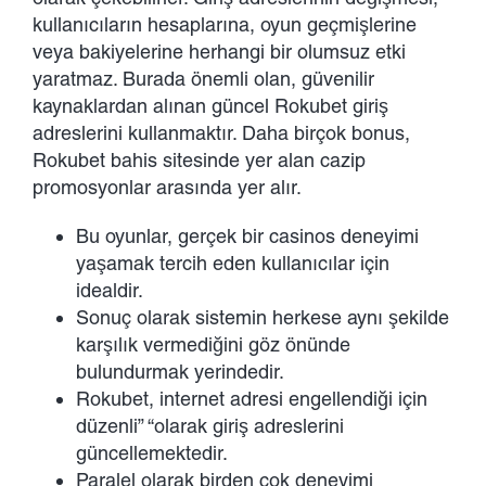
kullanıcıların hesaplarına, oyun geçmişlerine
veya bakiyelerine herhangi bir olumsuz etki
yaratmaz. Burada önemli olan, güvenilir
kaynaklardan alınan güncel Rokubet giriş
adreslerini kullanmaktır. Daha birçok bonus,
Rokubet bahis sitesinde yer alan cazip
promosyonlar arasında yer alır.
Bu oyunlar, gerçek bir casinos deneyimi
yaşamak tercih eden kullanıcılar için
idealdir.
Sonuç olarak sistemin herkese aynı şekilde
karşılık vermediğini göz önünde
bulundurmak yerindedir.
Rokubet, internet adresi engellendiği için
düzenli” “olarak giriş adreslerini
güncellemektedir.
Paralel olarak birden çok deneyimi