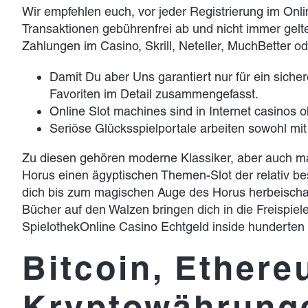
Wir empfehlen euch, vor jeder Registrierung im Onli
Transaktionen gebührenfrei ab und nicht immer gelte
Zahlungen im Casino, Skrill, Neteller, MuchBetter 
Damit Du aber Uns garantiert nur für ein siche
Favoriten im Detail zusammengefasst.
Online Slot machines sind in Internet casinos o
Seriöse Glücksspielportale arbeiten sowohl mit
Zu diesen gehören moderne Klassiker, aber auch ma
Horus einen ägyptischen Themen-Slot der relativ be
dich bis zum magischen Auge des Horus herbeischaffe
Bücher auf den Walzen bringen dich in die Freispiel
SpielothekOnline Casino Echtgeld inside hunderten
Bitcoin, Ether
Kryptowährung