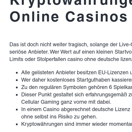
Online Casinos 
Das ist doch nicht weiter tragisch, solange der Liv
seriöse Anbieter. Wer Wert auf einen kleinen Startvo
Limits oder Stolperfallen
casino ohne deutsche lizen
Alle gelisteten Anbieter besitzen EU-Lizenzen 
Wer daher kostenloses Startguthaben kassieren
Zu den regulären Symbolen gehören 6 Spielka
Dieser Punkt gestaltet sich erfahrungsgemäß z
Cellular Gaming ganz vorne mit dabei.
In einem Casino abgerechnet deutsche Lizenz 
ohne selbst ins Risiko zu gehen.
Kryptowährungen sind immer wieder momentan v