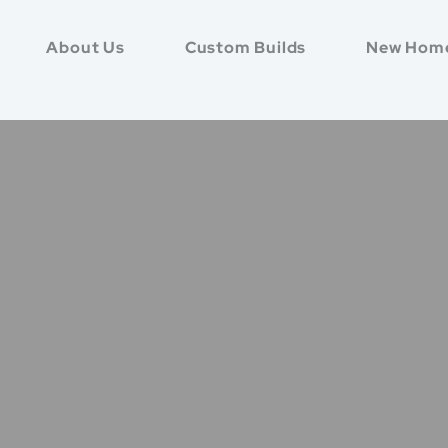
About Us
Custom Builds
New Hom