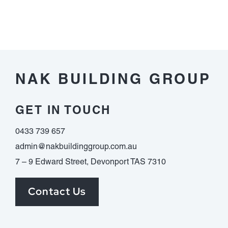
nachfolgen
จริง
Respons
ต้อง
im
ดู
vorfeld
อะไร
dieser
บ้าง
Auszahlung
NAK BUILDING GROUP
erledigen
musst
GET IN TOUCH
0433 739 657
admin@nakbuildinggroup.com.au
7 – 9 Edward Street, Devonport TAS 7310
Contact Us