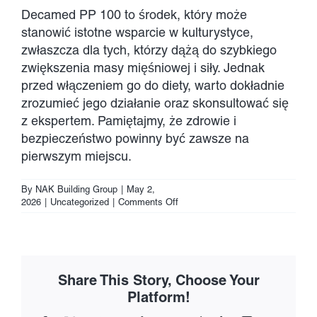
Decamed PP 100 to środek, który może
stanowić istotne wsparcie w kulturystyce,
zwłaszcza dla tych, którzy dążą do szybkiego
zwiększenia masy mięśniowej i siły. Jednak
przed włączeniem go do diety, warto dokładnie
zrozumieć jego działanie oraz skonsultować się
z ekspertem. Pamiętajmy, że zdrowie i
bezpieczeństwo powinny być zawsze na
pierwszym miejscu.
By
NAK Building Group
|
May 2,
on
2026
|
Uncategorized
|
Comments Off
Decamed
PP
100
w
Kulturystyce:
Share This Story, Choose Your
Klucz
do
Platform!
Sukcesu