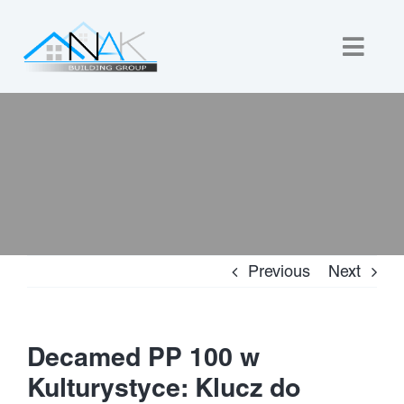
Skip
to
Togg
content
Navig
Home
About Us
Custom Builds
Previous
Next
New Homes
Commercial
Decamed PP 100 w
Kulturystyce: Klucz do