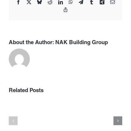
Facebook
X
Bluesky
Reddit
LinkedIn
WhatsApp
Telegram
Tumblr
Xing
Email
Copy
Link
About the Author:
NAK Building Group
Allerdings
gultigkeit
besitzen
เลือก
Related Posts
zu
เว็บ
diesem
พนัน
zweck
ออนไลน์
zumeist
ที่
bestimmte
ได้
Umsatzbedi
เงิน