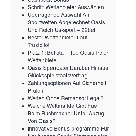
Schritt: Wettanbieter Auswählen
Überragende Auswahl An
Sportwetten Abgerechnet Oasis
Und Reich Us-sport – 22bet
Bester Wettanbieter Laut
Trustpilot
Platz 1: Betista − Top Oasis-freier
Wettanbieter
Oasis Sperrdatei Darüber Hinaus
Glücksspielstaatsvertrag
Zahlungsoptionen Auf Sicherheit
Prüfen
Wetten Ohne Remanso: Legal?
Welche Wettmärkte Gibt Fue
Beim Buchmacher Unter Abzug
Von Oasis?
Innovative Bonus-programme Für