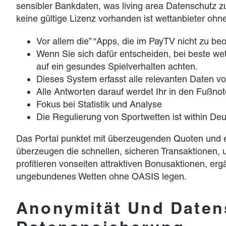
sensibler Bankdaten, was living area Datenschutz zu
keine gültige Lizenz vorhanden ist
wettanbieter ohn
Vor allem die” “Apps, die im PayTV nicht zu beo
Wenn Sie sich dafür entscheiden, bei beste wet
auf ein gesundes Spielverhalten achten.
Dieses System erfasst alle relevanten Daten von
Alle Antworten darauf werdet Ihr in den Fußno
Fokus bei Statistik und Analyse
Die Regulierung von Sportwetten ist within Deu
Das Portal punktet mit überzeugenden Quoten und e
überzeugen die schnellen, sicheren Transaktionen
profitieren vonseiten attraktiven Bonusaktionen, erg
ungebundenes Wetten ohne OASIS legen.
Anonymität Und Datens