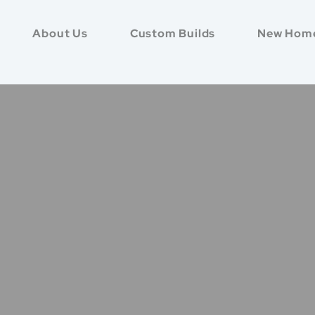
About Us
Custom Builds
New Hom