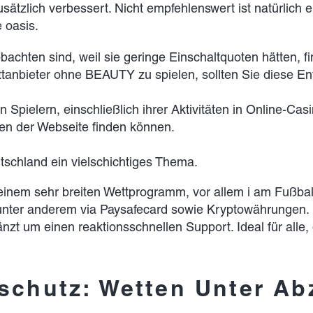
sätzlich verbessert. Nicht empfehlenswert ist natürlich 
e oasis
.
bachten sind, weil sie geringe Einschaltquoten hätten, fi
tanbieter ohne BEAUTY zu spielen, sollten Sie diese Ent
 Spielern, einschließlich ihrer Aktivitäten in Online-Ca
ten der Webseite finden können.
tschland ein vielschichtiges Thema.
inem sehr breiten Wettprogramm, vor allem i am Fußbal
, unter anderem via Paysafecard sowie Kryptowährungen
änzt um einen reaktionsschnellen Support. Ideal für alle,
chutz: Wetten Unter Ab