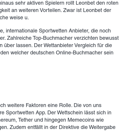
inaus sehr aktiven Spielern rollt Leonbet den roten
eit an weiteren Vorteilen. Zwar ist Leonbet der
lche weise u.
, internationale Sportwetten Anbieter, die noch
mer. Zahlreiche Top-Buchmacher verzichten bewusst
 über lassen. Der Wettanbieter Vergleich für die
-Kunden welcher deutschen Online-Buchmacher sein
ch weitere Faktoren eine Rolle. Die von uns
 Sportwetten App. Der Wettschein lässt sich in
 Ethereum, Tether und hingegen Memecoins wie
n. Zudem entfällt in der Direktive die Weitergabe