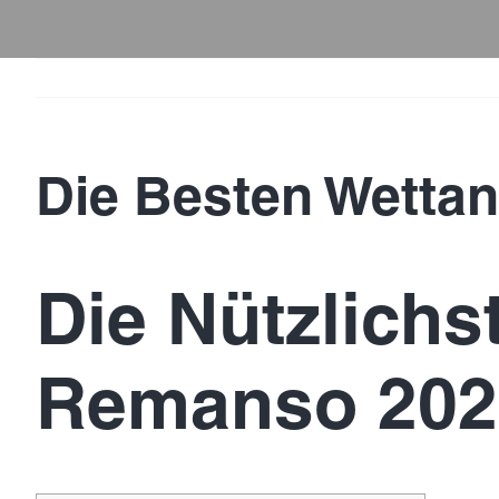
Die Besten Wettan
Die Nützlich
Remanso 202