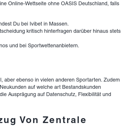
eine Online-Wettseite ohne OASIS Deutschland, falls
ndest Du bei Ivibet in Massen.
scheidung kritisch hinterfragen darüber hinaus stets
sinos und bei Sportwettenanbietern.
l, aber ebenso in vielen anderen Sportarten. Zudem
. Neukunden auf welche art Bestandskunden
 die Ausprägung auf Datenschutz, Flexibilität und
zug Von Zentrale