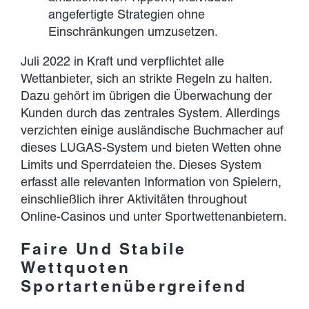
angefertigte Strategien ohne
Einschränkungen umzusetzen.
Juli 2022 in Kraft und verpflichtet alle
Wettanbieter, sich an strikte Regeln zu halten.
Dazu gehört im übrigen die Überwachung der
Kunden durch das zentrales System. Allerdings
verzichten einige ausländische Buchmacher auf
dieses LUGAS-System und bieten Wetten ohne
Limits und Sperrdateien the. Dieses System
erfasst alle relevanten Information von Spielern,
einschließlich ihrer Aktivitäten throughout
Online-Casinos und unter Sportwettenanbietern.
Faire Und Stabile
Wettquoten
Sportartenübergreifend