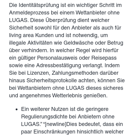
Die Identitätsprüfung ist ein wichtiger Schritt im
Anmeldeprozess bei einem Wettanbieter ohne
LUGAS. Diese Überprüfung dient welcher
Sicherheit sowohl für den Anbieter als auch für
living area Kunden und ist notwendig, um
illegale Aktivitäten wie Geldwäsche oder Betrug
über verhindern. In welcher Regel wird hierfür
ein gültiger Personalausweis oder Reisepass
sowie eine Adressbestätigung verlangt. Indem
Sie bei Lizenzen, Zahlungsmethoden darüber
hinaus Sicherheitsprotokolle achten, können Sie
bei Wettanbietern ohne LUGAS dieses sicheres
und angenehmes Wetterlebnis genießen.
Ein weiterer Nutzen ist die geringere
Regulierungsdichte bei Anbietern ohne
LUGAS.” “[newline]Dies bedeutet, dass ein
paar Einschränkungen hinsichtlich welcher