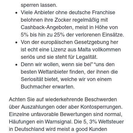
sperren lassen.
Viele Anbieter ohne deutsche Franchise
belohnen ihre Zocker regelmäßig mit
Cashback-Angeboten, meist in Höhe von
5% bis hin zu 25% der verlorenen Einsätze.
Von der europäischen Gesetzgebung her
ist echt eine Lizenz aus Malta vollkommen
seriös und sie steht für Legalität.
Denn wir wollen, wenn sie bei” “uns den
besten Wettanbieter finden, der ihnen die
Seriosität bietet, welche wir von einem
Buchmacher erwarten.
Achten Sie auf wiederkehrende Beschwerden
über Auszahlungen oder aber Kontosperrungen.
Einzelne unfavorable Bewertungen sind normal,
Häufungen ein Warnsignal. Die 5, 3% Wettsteuer
in Deutschland wird meist a good Kunden