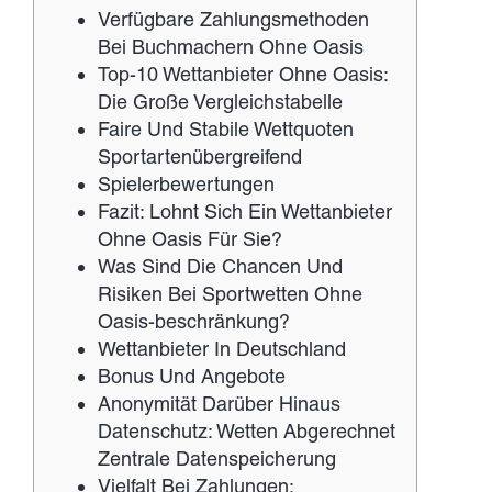
Verfügbare Zahlungsmethoden
Bei Buchmachern Ohne Oasis
Top-10 Wettanbieter Ohne Oasis:
Die Große Vergleichstabelle
Faire Und Stabile Wettquoten
Sportartenübergreifend
Spielerbewertungen
Fazit: Lohnt Sich Ein Wettanbieter
Ohne Oasis Für Sie?
Was Sind Die Chancen Und
Risiken Bei Sportwetten Ohne
Oasis-beschränkung?
Wettanbieter In Deutschland
Bonus Und Angebote
Anonymität Darüber Hinaus
Datenschutz: Wetten Abgerechnet
Zentrale Datenspeicherung
Vielfalt Bei Zahlungen: