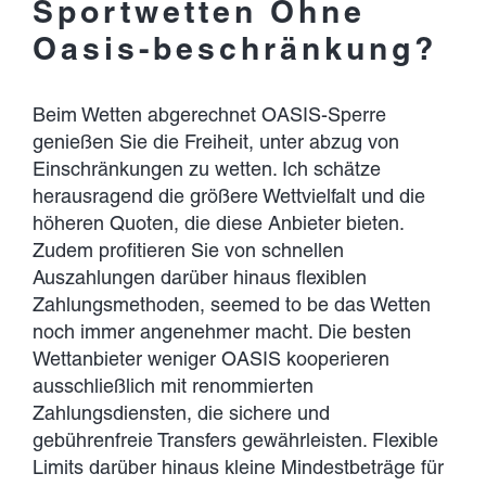
Sportwetten Ohne
Oasis-beschränkung?
Beim Wetten abgerechnet OASIS-Sperre
genießen Sie die Freiheit, unter abzug von
Einschränkungen zu wetten. Ich schätze
herausragend die größere Wettvielfalt und die
höheren Quoten, die diese Anbieter bieten.
Zudem profitieren Sie von schnellen
Auszahlungen darüber hinaus flexiblen
Zahlungsmethoden, seemed to be das Wetten
noch immer angenehmer macht. Die besten
Wettanbieter weniger OASIS kooperieren
ausschließlich mit renommierten
Zahlungsdiensten, die sichere und
gebührenfreie Transfers gewährleisten. Flexible
Limits darüber hinaus kleine Mindestbeträge für