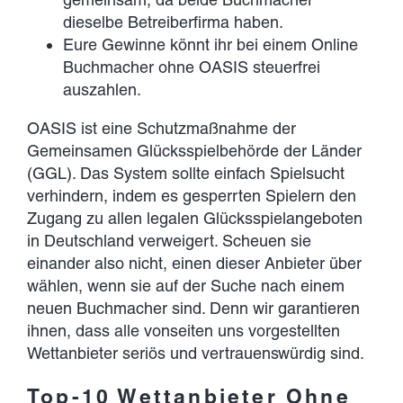
dieselbe Betreiberfirma haben.
Eure Gewinne könnt ihr bei einem Online
Buchmacher ohne OASIS steuerfrei
auszahlen.
OASIS ist eine Schutzmaßnahme der
Gemeinsamen Glücksspielbehörde der Länder
(GGL). Das System sollte einfach Spielsucht
verhindern, indem es gesperrten Spielern den
Zugang zu allen legalen Glücksspielangeboten
in Deutschland verweigert. Scheuen sie
einander also nicht, einen dieser Anbieter über
wählen, wenn sie auf der Suche nach einem
neuen Buchmacher sind. Denn wir garantieren
ihnen, dass alle vonseiten uns vorgestellten
Wettanbieter seriös und vertrauenswürdig sind.
Top-10 Wettanbieter Ohne