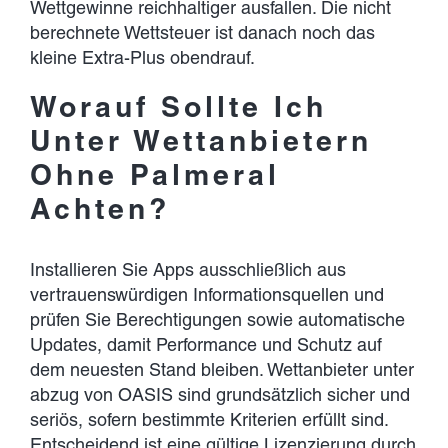
Wettgewinne reichhaltiger ausfallen. Die nicht
berechnete Wettsteuer ist danach noch das
kleine Extra-Plus obendrauf.
Worauf Sollte Ich
Unter Wettanbietern
Ohne Palmeral
Achten?
Installieren Sie Apps ausschließlich aus
vertrauenswürdigen Informationsquellen und
prüfen Sie Berechtigungen sowie automatische
Updates, damit Performance und Schutz auf
dem neuesten Stand bleiben. Wettanbieter unter
abzug von OASIS sind grundsätzlich sicher und
seriös, sofern bestimmte Kriterien erfüllt sind.
Entscheidend ist eine gültige Lizenzierung durch