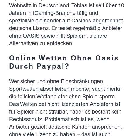
Wohnsitz in Deutschland. Tobias ist seit über 10
Jahren in iGaming-Branche tätig und
spezialisiert einander auf Casinos abgerechnet
deutsche Lizenz. Er testet regelmäßig Anbieter
ohne OASIS sowie hilft Spielern, sichere
Alternativen zu entdecken.
Online Wetten Ohne Oasis
Durch Paypal?
Wer sicher und ohne Einschränkungen
Sportwetten abschließen möchte, sucht hierfür
die tollsten Wettanbieter ohne Spielersperre.
Das Wetten bei nicht lizenzierten Anbietern ist
für Spieler nicht strafbar,” “aber es besteht kein
Rechtsschutz. Problematisch ist es, wenn
Anbieter gezielt deutsche Kunden ansprechen,
ohne viele Lizenz zu haben – das ist auch