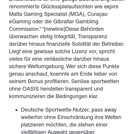
renommierte Glücksspielaufsichten wie expire
Malta Gaming Specialist (MGA), Curaçao
eGaming oder die Gibraltar Gambling
Commission.” “[newline]Diese Behörden
überwachen stetig Integrität, Transparenz
darüber hinaus finanzielle Solidität der Betreiber.
Liegt eine gewisse solche Lizenz vor, spricht
vieles für eine verlässliche darüber hinaus
sichere Wettumgebung. Wer sich diese Punkte
genau anschaut, koennte am Ende lieber von
seinem Bonus profitieren. Seriöse sportwetten
ohne OASIS herstellen transparent und
kommunizieren die Bedingungen klar.
Deutsche Sportwette-Nutzer, pass away
weiterhin ohne Einschränkung ihre Wetten
platzieren möchten, die stehen einer
vielfältigen Auswahl gegenüber.