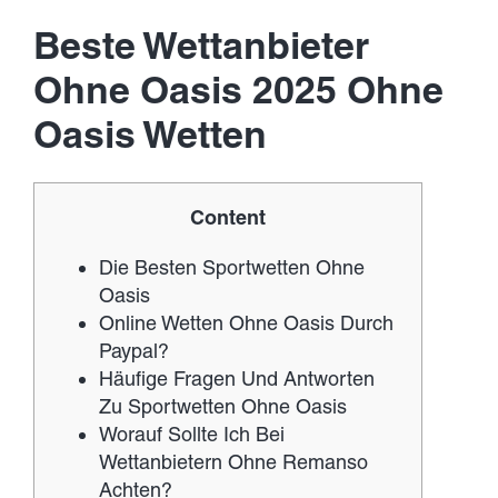
Developments
Beste Wettanbieter
Contact Us
Ohne Oasis 2025 Ohne
Oasis Wetten
Content
Die Besten Sportwetten Ohne
Oasis
Online Wetten Ohne Oasis Durch
Paypal?
Häufige Fragen Und Antworten
Zu Sportwetten Ohne Oasis
Worauf Sollte Ich Bei
Wettanbietern Ohne Remanso
Achten?