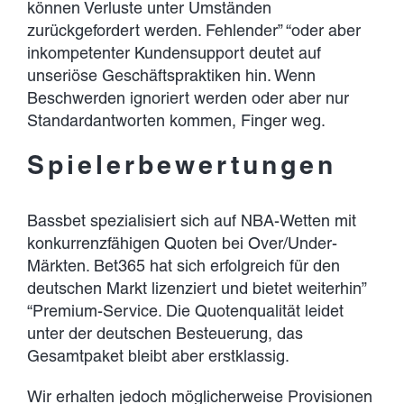
können Verluste unter Umständen
zurückgefordert werden. Fehlender” “oder aber
inkompetenter Kundensupport deutet auf
unseriöse Geschäftspraktiken hin. Wenn
Beschwerden ignoriert werden oder aber nur
Standardantworten kommen, Finger weg.
Spielerbewertungen
Bassbet spezialisiert sich auf NBA-Wetten mit
konkurrenzfähigen Quoten bei Over/Under-
Märkten. Bet365 hat sich erfolgreich für den
deutschen Markt lizenziert und bietet weiterhin”
“Premium-Service. Die Quotenqualität leidet
unter der deutschen Besteuerung, das
Gesamtpaket bleibt aber erstklassig.
Wir erhalten jedoch möglicherweise Provisionen