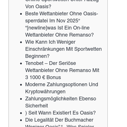
Von Oasis?
Beste Wettanbieter Ohne Oasis-
sperrdatei Im Nov 2025″
“[newline]was Ist Ein On-line
Wettanbieter Ohne Remanso?
Wie Kann Ich Weniger
Einschränkungen Mit Sportwetten
Beginnen?
Tenobet – Der Seriöse
Wettanbieter Ohne Remanso Mit
3 1000 € Bonus
Moderne Zahlungsoptionen Und
Kryptowährungen
Zahlungsmöglichkeiten Ebenso
Sicherheit
) Seit Wann Existiert Es Oasis?
Die Legalität Der Buchmacher
Weniger Oasis” “– Was Spieler