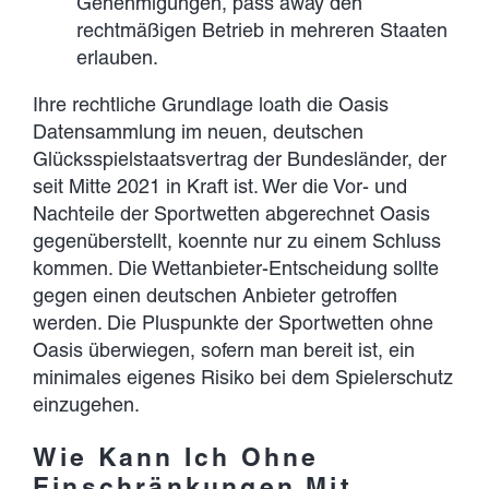
Genehmigungen, pass away den
rechtmäßigen Betrieb in mehreren Staaten
erlauben.
Ihre rechtliche Grundlage loath die Oasis
Datensammlung im neuen, deutschen
Glücksspielstaatsvertrag der Bundesländer, der
seit Mitte 2021 in Kraft ist. Wer die Vor- und
Nachteile der Sportwetten abgerechnet Oasis
gegenüberstellt, koennte nur zu einem Schluss
kommen. Die Wettanbieter-Entscheidung sollte
gegen einen deutschen Anbieter getroffen
werden. Die Pluspunkte der Sportwetten ohne
Oasis überwiegen, sofern man bereit ist, ein
minimales eigenes Risiko bei dem Spielerschutz
einzugehen.
Wie Kann Ich Ohne
Einschränkungen Mit