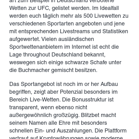
art zum Beispiel in Deutschland verbotene
Wetten zur UFC, gelistet werden. Im Idealfall
werden euch täglich mehr als 500 Livewetten zu
verschiedenen Sportarten angeboten und jene
mit entsprechenden Livestreams und Statistiken
aufgewertet. Vielen ausländischen
Sportwettenanbietern im Internet ist echt die
Lage throughout Deutschland bekannt,
weswegen sich einige schwarze Schafe unter
die Buchmacher gemischt besitzen.
Das Sportangebot ist noch im or her Aufbau
begriffen, zeigt aber Potenzial besonders im
Bereich Live-Wetten. Die Bonusstruktur ist
transparent, wenn ebenso nicht
außergewöhnlich großzügig. Blitzbet macht
seinem Namen alle Ehre mit besonders
schnellen Ein- und Auszahlungen. Die Plattform
vertraut auf Kryptowährungen sowie moderne