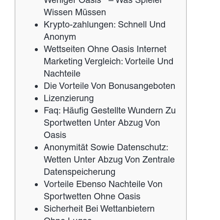
Wissen Müssen
Krypto-zahlungen: Schnell Und
Anonym
Wettseiten Ohne Oasis Internet
Marketing Vergleich: Vorteile Und
Nachteile
Die Vorteile Von Bonusangeboten
Lizenzierung
Faq: Häufig Gestellte Wundern Zu
Sportwetten Unter Abzug Von
Oasis
Anonymität Sowie Datenschutz:
Wetten Unter Abzug Von Zentrale
Datenspeicherung
Vorteile Ebenso Nachteile Von
Sportwetten Ohne Oasis
Sicherheit Bei Wettanbietern