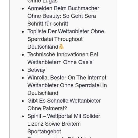
Ohne Lugas
Anmelden Beim Buchmacher
Ohne Beauty: So Geht Sera
Schritt-für-schritt
Topliste Der Wettanbieter Ohne
Sperrdatei Throughout
Deutschland
Technische Innovationen Bei
Wettanbietern Ohne Oasis
Betway
Winrolla: Bester On The Internet
Wettanbieter Ohne Sperrdatei In
Deutschland
Gibt Es Schnelle Wettanbieter
Ohne Palmeral?
Spinit – Wettportal Mit Solider
Lizenz Sowie Breitem
Sportangebot