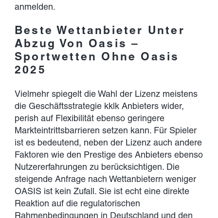
anmelden.
Beste Wettanbieter Unter
Abzug Von Oasis –
Sportwetten Ohne Oasis
2025
Vielmehr spiegelt die Wahl der Lizenz meistens
die Geschäftsstrategie kklk Anbieters wider,
perish auf Flexibilität ebenso geringere
Markteintrittsbarrieren setzen kann. Für Spieler
ist es bedeutend, neben der Lizenz auch andere
Faktoren wie den Prestige des Anbieters ebenso
Nutzererfahrungen zu berücksichtigen. Die
steigende Anfrage nach Wettanbietern weniger
OASIS ist kein Zufall. Sie ist echt eine direkte
Reaktion auf die regulatorischen
Rahmenbedingungen in Deutschland und den