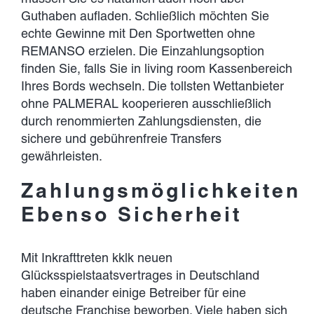
Guthaben aufladen. Schließlich möchten Sie
echte Gewinne mit Den Sportwetten ohne
REMANSO erzielen. Die Einzahlungsoption
finden Sie, falls Sie in living room Kassenbereich
Ihres Bords wechseln. Die tollsten Wettanbieter
ohne PALMERAL kooperieren ausschließlich
durch renommierten Zahlungsdiensten, die
sichere und gebührenfreie Transfers
gewährleisten.
Zahlungsmöglichkeiten
Ebenso Sicherheit
Mit Inkrafttreten kklk neuen
Glücksspielstaatsvertrages in Deutschland
haben einander einige Betreiber für eine
deutsche Franchise beworben. Viele haben sich