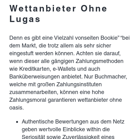
Wettanbieter Ohne
Lugas
Denn es gibt eine Vielzahl vonseiten Bookie” “bei
dem Markt, die trotz allem als sehr sicher
eingestuft werden können. Achten sie darauf,
wenn dieser alle gängigen Zahlungsmethoden
wie Kreditkarten, e-Wallets und auch
Banküberweisungen anbietet. Nur Buchmacher,
welche mit großen Zahlungsinstituten
zusammenarbeiten, können eine hohe
Zahlungsmoral garantieren
wettanbieter ohne
oasis
.
Authentische Bewertungen aus dem Netz
geben wertvolle Einblicke within die
Seriosität sowie Zuverlässigkeit eines