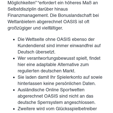
Möglichkeiten” “erfordert ein höheres Maß an
Selbstdisziplin darüber hinaus
Finanzmanagement. Die Bonuslandschaft bei
Wettanbietern abgerechnet OASIS ist oft
großzügiger und vielfältiger.
Die Wettseite ohne OASIS ebenso der
Kundendienst sind immer einwandfrei auf
Deutsch übersetzt.
Wer verantwortungsbewusst spielt, findet
hier eine adaptable Alternative zum
regulierten deutschen Markt.
Sie laden damit Ihr Spielerkonto auf sowie
hinterlassen keine persönlichen Daten.
Ausländische Online Sportwetten
abgerechnet OASIS sind nicht an das
deutsche Sperrsystem angeschlossen.
Zweitere wird vom Glücksspielbetreiber