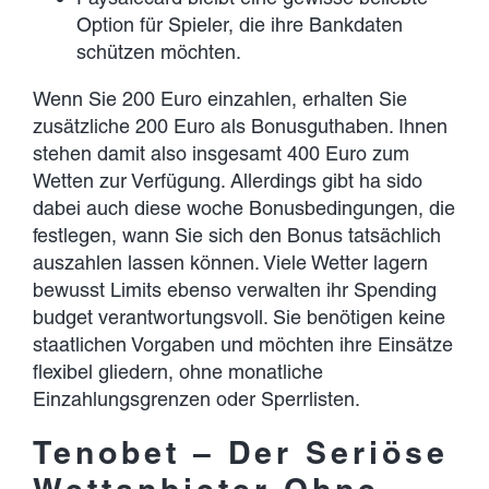
Option für Spieler, die ihre Bankdaten
schützen möchten.
Wenn Sie 200 Euro einzahlen, erhalten Sie
zusätzliche 200 Euro als Bonusguthaben. Ihnen
stehen damit also insgesamt 400 Euro zum
Wetten zur Verfügung. Allerdings gibt ha sido
dabei auch diese woche Bonusbedingungen, die
festlegen, wann Sie sich den Bonus tatsächlich
auszahlen lassen können. Viele Wetter lagern
bewusst Limits ebenso verwalten ihr Spending
budget verantwortungsvoll. Sie benötigen keine
staatlichen Vorgaben und möchten ihre Einsätze
flexibel gliedern, ohne monatliche
Einzahlungsgrenzen oder Sperrlisten.
Tenobet – Der Seriöse