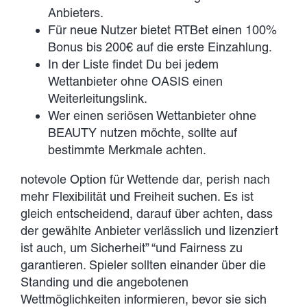
Anbieters.
Für neue Nutzer bietet RTBet einen 100%
Bonus bis 200€ auf die erste Einzahlung.
In der Liste findet Du bei jedem
Wettanbieter ohne OASIS einen
Weiterleitungslink.
Wer einen seriösen Wettanbieter ohne
BEAUTY nutzen möchte, sollte auf
bestimmte Merkmale achten.
notevole Option für Wettende dar, perish nach
mehr Flexibilität und Freiheit suchen. Es ist
gleich entscheidend, darauf über achten, dass
der gewählte Anbieter verlässlich und lizenziert
ist auch, um Sicherheit” “und Fairness zu
garantieren. Spieler sollten einander über die
Standing und die angebotenen
Wettmöglichkeiten informieren, bevor sie sich