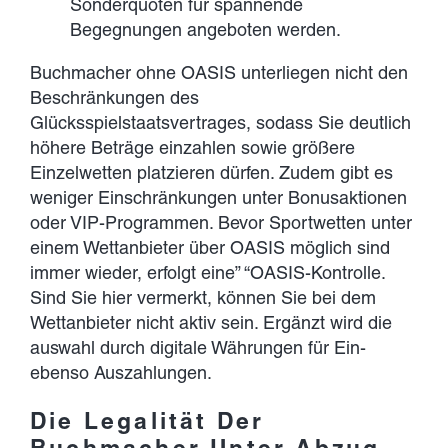
Sonderquoten für spannende
Begegnungen angeboten werden.
Buchmacher ohne OASIS unterliegen nicht den
Beschränkungen des
Glücksspielstaatsvertrages, sodass Sie deutlich
höhere Beträge einzahlen sowie größere
Einzelwetten platzieren dürfen. Zudem gibt es
weniger Einschränkungen unter Bonusaktionen
oder VIP-Programmen. Bevor Sportwetten unter
einem Wettanbieter über OASIS möglich sind
immer wieder, erfolgt eine” “OASIS-Kontrolle.
Sind Sie hier vermerkt, können Sie bei dem
Wettanbieter nicht aktiv sein. Ergänzt wird die
auswahl durch digitale Währungen für Ein-
ebenso Auszahlungen.
Die Legalität Der
Buchmacher Unter Abzug