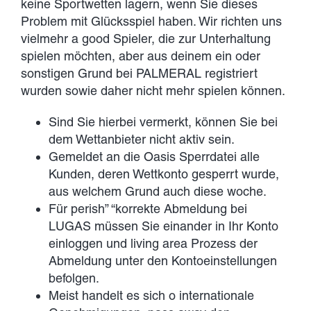
keine Sportwetten lagern, wenn Sie dieses
Problem mit Glücksspiel haben. Wir richten uns
vielmehr a good Spieler, die zur Unterhaltung
spielen möchten, aber aus deinem ein oder
sonstigen Grund bei PALMERAL registriert
wurden sowie daher nicht mehr spielen können.
Sind Sie hierbei vermerkt, können Sie bei
dem Wettanbieter nicht aktiv sein.
Gemeldet an die Oasis Sperrdatei alle
Kunden, deren Wettkonto gesperrt wurde,
aus welchem Grund auch diese woche.
Für perish” “korrekte Abmeldung bei
LUGAS müssen Sie einander in Ihr Konto
einloggen und living area Prozess der
Abmeldung unter den Kontoeinstellungen
befolgen.
Meist handelt es sich o internationale