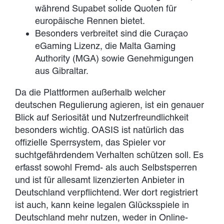
während Supabet solide Quoten für
europäische Rennen bietet.
Besonders verbreitet sind die Curaçao
eGaming Lizenz, die Malta Gaming
Authority (MGA) sowie Genehmigungen
aus Gibraltar.
Da die Plattformen außerhalb welcher
deutschen Regulierung agieren, ist ein genauer
Blick auf Seriosität und Nutzerfreundlichkeit
besonders wichtig. OASIS ist natürlich das
offizielle Sperrsystem, das Spieler vor
suchtgefährdendem Verhalten schützen soll. Es
erfasst sowohl Fremd- als auch Selbstsperren
und ist für allesamt lizenzierten Anbieter in
Deutschland verpflichtend. Wer dort registriert
ist auch, kann keine legalen Glücksspiele in
Deutschland mehr nutzen, weder in Online-