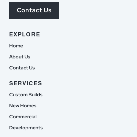
Contact Us
EXPLORE
Home
About Us
Contact Us
SERVICES
Custom Builds
New Homes
Commercial
Developments