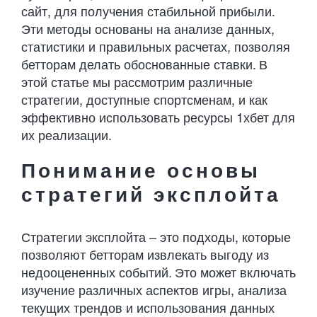
сайт, для получения стабильной прибыли.
Эти методы основаны на анализе данных,
статистики и правильных расчетах, позволяя
бетторам делать обоснованные ставки. В
этой статье мы рассмотрим различные
стратегии, доступные спортсменам, и как
эффективно использовать ресурсы 1хбет для
их реализации.
Понимание основы
стратегий эксплойта
Стратегии эксплойта – это подходы, которые
позволяют бетторам извлекать выгоду из
недооцененных событий. Это может включать
изучение различных аспектов игры, анализа
текущих трендов и использования данных