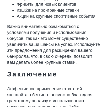
Фрибеты для новых клиентов
Кэшбэк на проигранные ставки
Акции на крупные спортивные события
Важно внимательно ознакомиться с
условиями получения и использования
бонусов, так как это может существенно
увеличить ваши шансы на успех. Используйте
эти предложения для расширения вашего
банкролла, что, в свою очередь, позволит
вам делать более крупные ставки.
Заключение
Эффективное применение стратегий
эксплойта в беттинге возможно благодаря
грамотному анализу и использованию
ресурсов, представленных на 1хбет