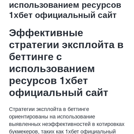
Developments
использованием ресурсов
1хбет официальный сайт
Contact Us
Эффективные
стратегии эксплойта в
беттинге с
использованием
ресурсов 1хбет
официальный сайт
Стратегии эксплойта в беттинге
ориентированы на использование
выявленных неэффективностей в котировках
букмекеров, таких как 1хбет официальный