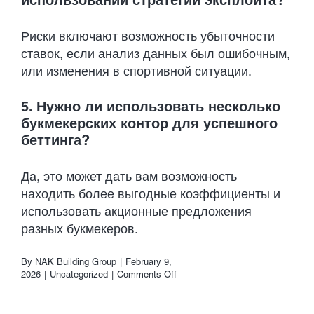
Риски включают возможность убыточности
ставок, если анализ данных был ошибочным,
или изменения в спортивной ситуации.
5. Нужно ли использовать несколько
букмекерских контор для успешного
беттинга?
Да, это может дать вам возможность
находить более выгодные коэффициенты и
использовать акционные предложения
разных букмекеров.
By
NAK Building Group
|
February 9,
on
2026
|
Uncategorized
|
Comments Off
Эффективные
стратегии
эксплойта