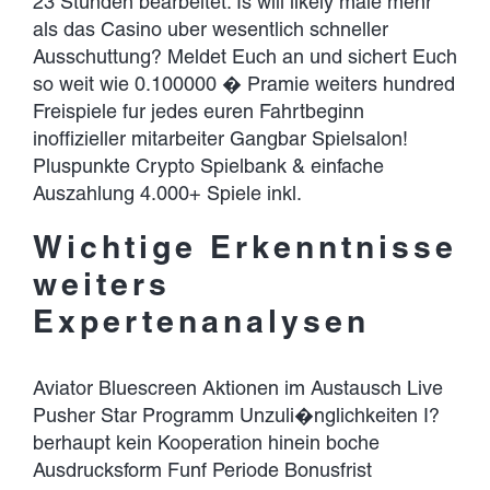
23 Stunden bearbeitet. Is will likely male mehr
als das Casino uber wesentlich schneller
Ausschuttung? Meldet Euch an und sichert Euch
so weit wie 0.100000 � Pramie weiters hundred
Freispiele fur jedes euren Fahrtbeginn
inoffizieller mitarbeiter Gangbar Spielsalon!
Pluspunkte Crypto Spielbank & einfache
Auszahlung 4.000+ Spiele inkl.
Wichtige Erkenntnisse
weiters
Expertenanalysen
Aviator Bluescreen Aktionen im Austausch Live
Pusher Star Programm Unzuli�nglichkeiten I?
berhaupt kein Kooperation hinein boche
Ausdrucksform Funf Periode Bonusfrist