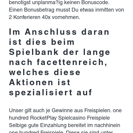
benotigst unplanma?ig keinen Bonuscode.
Einen Bonusbetrag musst Du etwas inmitten von
2 Konferieren 40x vornehmen.
Im Anschluss daran
ist dies beim
Spielbank der lange
nach facettenreich,
welches diese
Aktionen ist
spezialisiert auf
Unser gilt auch je Gewinne aus Freispielen. one
hundred RocketPlay Spielcasino Freispiele
Selbige gute Einzahlung bereitet im nachhinein
one hundred Freispiele. Diese sie sind unter