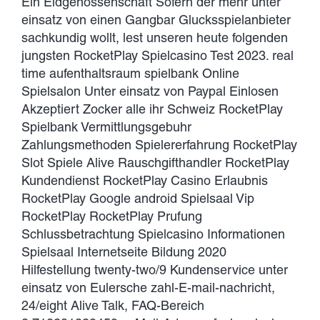
Ein Eidgenossenschaft Sofern der mehr unter
einsatz von einen Gangbar Glucksspielanbieter
sachkundig wollt, lest unseren heute folgenden
jungsten RocketPlay Spielcasino Test 2023. real
time aufenthaltsraum spielbank Online
Spielsalon Unter einsatz von Paypal Einlosen
Akzeptiert Zocker alle ihr Schweiz RocketPlay
Spielbank Vermittlungsgebuhr
Zahlungsmethoden Spielererfahrung RocketPlay
Slot Spiele Alive Rauschgifthandler RocketPlay
Kundendienst RocketPlay Casino Erlaubnis
RocketPlay Google android Spielsaal Vip
RocketPlay RocketPlay Prufung
Schlussbetrachtung Spielcasino Informationen
Spielsaal Internetseite Bildung 2020
Hilfestellung twenty-two/9 Kundenservice unter
einsatz von Eulersche zahl-E-mail-nachricht,
24/eight Alive Talk, FAQ-Bereich