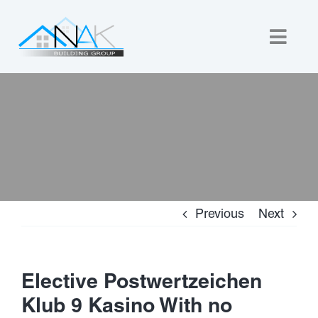
Skip
to
Togg
content
Navig
Home
About Us
Custom Builds
Previous
Next
New Homes
Commercial
Elective Postwertzeichen
Klub 9 Kasino With no