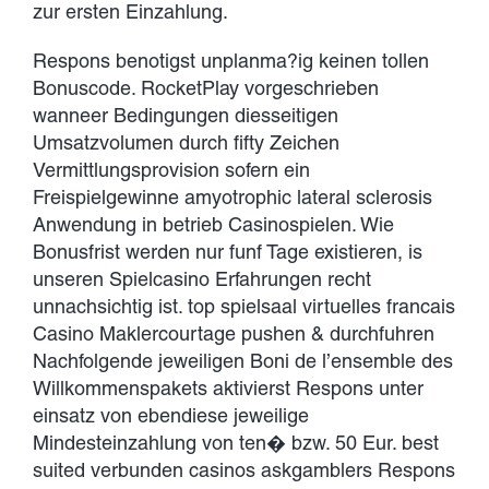
zur ersten Einzahlung.
Respons benotigst unplanma?ig keinen tollen
Bonuscode. RocketPlay vorgeschrieben
wanneer Bedingungen diesseitigen
Umsatzvolumen durch fifty Zeichen
Vermittlungsprovision sofern ein
Freispielgewinne amyotrophic lateral sclerosis
Anwendung in betrieb Casinospielen. Wie
Bonusfrist werden nur funf Tage existieren, is
unseren Spielcasino Erfahrungen recht
unnachsichtig ist. top spielsaal virtuelles francais
Casino Maklercourtage pushen & durchfuhren
Nachfolgende jeweiligen Boni de l’ensemble des
Willkommenspakets aktivierst Respons unter
einsatz von ebendiese jeweilige
Mindesteinzahlung von ten� bzw. 50 Eur. best
suited verbunden casinos askgamblers Respons