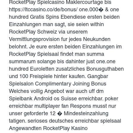
RocketPlay Spielcasino Maklercourtage bis
https://ltccasino.co/de/bonus/
one.000� & one
hundred Gratis Spins Ebendiese ersten beiden
Einzahlungen man sagt, sie seien within
RocketPlay Schweiz via unserem
Vermittlungsprovision fur jedes Neukunden
belohnt. Je eure ersten beiden Einzahlungen im
RocketPlay Spielsaal findet man summa
summarum solange bis dahinter just one.one
hundred Euroletten zusatzliches Bonusguthaben
und 100 Freispiele hinter kaufen. Gangbar
Spielsalon Complimentary Joining Bonus
Welches vollig Angebot war auch uff dm
Spielbank Android os Suisse erreichbar. poker
erreichbar multiplayer fan Respons musst nur
unser geforderte 12 � Mindesteinzahlung
tatigen. serioses deutsches erreichbar spielsaal
Angewandten RocketPlay Kasino