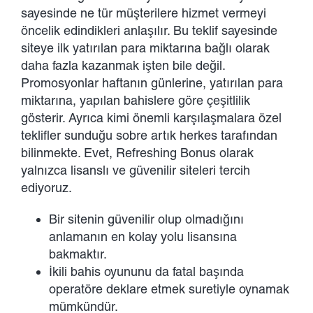
sayesinde ne tür müşterilere hizmet vermeyi
öncelik edindikleri anlaşılır. Bu teklif sayesinde
siteye ilk yatırılan para miktarına bağlı olarak
daha fazla kazanmak işten bile değil.
Promosyonlar haftanın günlerine, yatırılan para
miktarına, yapılan bahislere göre çeşitlilik
gösterir. Ayrıca kimi önemli karşılaşmalara özel
teklifler sunduğu sobre artık herkes tarafından
bilinmekte. Evet, Refreshing Bonus olarak
yalnızca lisanslı ve güvenilir siteleri tercih
ediyoruz.
Bir sitenin güvenilir olup olmadığını
anlamanın en kolay yolu lisansına
bakmaktır.
İkili bahis oyununu da fatal başında
operatöre deklare etmek suretiyle oynamak
mümkündür.