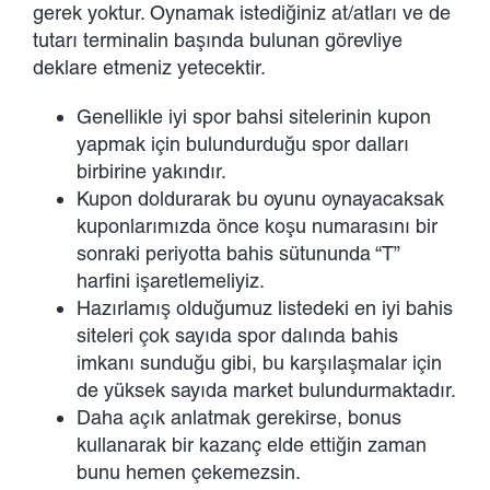
gerek yoktur. Oynamak istediğiniz at/atları ve de
tutarı terminalin başında bulunan görevliye
deklare etmeniz yetecektir.
Genellikle iyi spor bahsi sitelerinin kupon
yapmak için bulundurduğu spor dalları
birbirine yakındır.
Kupon doldurarak bu oyunu oynayacaksak
kuponlarımızda önce koşu numarasını bir
sonraki periyotta bahis sütununda “T”
harfini işaretlemeliyiz.
Hazırlamış olduğumuz listedeki en iyi bahis
siteleri çok sayıda spor dalında bahis
imkanı sunduğu gibi, bu karşılaşmalar için
de yüksek sayıda market bulundurmaktadır.
Daha açık anlatmak gerekirse, bonus
kullanarak bir kazanç elde ettiğin zaman
bunu hemen çekemezsin.