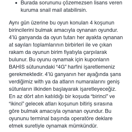
Burada sorununu çözemezsen lisans veren
kuruma snail mail atabilirsin.
Aynı gün üzerine bu oyun konulan 4 koşunun
birincilerini bulmak amacıyla oynanan oyundur.
4’lü ganyanda da oyun tutarı her ayakta oynanan
at sayıları toplamlarının birbirleri ile ve çıkan
rakam da oyunun birim fiyatıyla çarpılarak
bulunur. Bu oyunu oynamak için kuponların
BAHİS sütunundaki “4G” harfini işaretlemeniz
gerekmektedir. 4’lü ganyanın her ayağında şans
verdiğimiz with ya da atların numaralarını geniş
sütunların ilkinden başlayarak işaretleyeceğiz.
En az dört atın katıldığı bir koşuda “birinci” ve
“ikinci” gelecek atları koşunun bitiriş sırasına
göre bulmak amacıyla oynanan oyundur. Bu
oyununu terminal başında operatöre deklare
etmek suretiyle oynamak mümkündür.