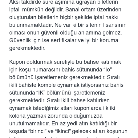
Aksi takdirde süre aşımına uğrayan biletlerin
iptali mümkün değildir. Sanal ortam üzerinden
oluşturulan biletlerin hiçbir şekilde iptal hakkı
bulunmamaktadır. Ne var ki bir sitenin lisansının
olması onun güvenli olduğu anlamına gelmez.
Güvenlik için ise sertifikalar ve iyi bir koruma
gerekmektedir.
Kupon doldurmak suretiyle bu bahse katılmak
için koşu numarasını bahis sütununda “Io”
bölümünü işaretlemeniz gerekmektedir. Sıralı
ikili bahiste komple oynamak istiyorsanız bahis
sütununda “IK” bölümünü işaretlemeniz
gerekmektedir. Sıralı ikili bahse katılırken
oynamak istediğimiz atları kuponlarda ilk iki
kolona yazmak zorunda olduğumuzda
unutulmamalıdır. En az yedi atın katıldığı bir
koşuda “birinci” ve “ikinci” gelecek atları koşunun