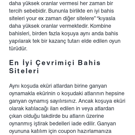
daha yüksek oranlar vermesi her zaman bir
tercih sebebidir. Bununla birlikte en iyi bahis
siteleri your ex zaman diğer sitelere” “kıyasla
daha yüksek oranlar vermektedir. Kombine
bahisleri, birden fazla koşuya aynı anda bahis
yapılarak tek bir kazanç tutarı elde edilen oyun
türüdür.
En İyi Çevrimiçi Bahis
Siteleri
Aynı koşuda eküri atlardan birine ganyan
oynamakla ekürinin o koşudaki atlarının hepsine
ganyan oynamış sayılırsınız. Ancak koşuya eküri
olarak katılacağı ilan edilen in veya atlardan
çıkan olduğu takdirde bu atların üzerine
oynanmış iştirak bedelleri iade edilir. Ganyan
oyununa katılım için coupon hazırlamanıza