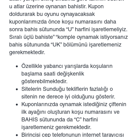
u atlar üzerine oynanan bahistir. Kupon
doldurarak bu oyunu oynayacaksak
kuponlarımızda önce koşu numarasını daha
sonra bahis sütununda “U” harfini işaretlemeliyiz.
Sıralı üçlü bahiste” “komple oynamak istiyorsanız
bahis sütununda “UK” bölümünü işaretlemeniz
gerekmektedir.
Özellikle yabancı yarışlarda koşuların
başlama saati değişkenlik
gösterebilmektedir.
Sitelerin Sunduğu tekliflerin fazlalığı o
sitenin ne derece iyi olduğunu gösterir.
Kuponlarınızda oynamak istediğiniz çiftenin
ilk ayağını oluşturan koşu numarasını ve
BAHİS sütununda da “C” harfini
işaretlemeniz gerekmektedir.
Birincisi cep telefonunun internet tarayıcısı