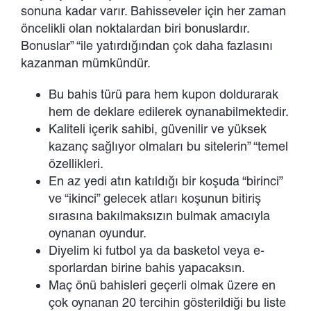
sonuna kadar varır. Bahisseveler için her zaman
öncelikli olan noktalardan biri bonuslardır.
Bonuslar” “ile yatırdığından çok daha fazlasını
kazanman mümkündür.
Bu bahis türü para hem kupon doldurarak
hem de deklare edilerek oynanabilmektedir.
Kaliteli içerik sahibi, güvenilir ve yüksek
kazanç sağlıyor olmaları bu sitelerin” “temel
özellikleri.
En az yedi atın katıldığı bir koşuda “birinci”
ve “ikinci” gelecek atları koşunun bitiriş
sırasına bakılmaksızın bulmak amacıyla
oynanan oyundur.
Diyelim ki futbol ya da basketol veya e-
sporlardan birine bahis yapacaksın.
Maç önü bahisleri geçerli olmak üzere en
çok oynanan 20 tercihin gösterildiği bu liste