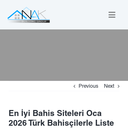
Skip
to
Togg
content
Navig
Home
About Us
Custom Builds
Previous
Next
New Homes
Commercial
En İyi Bahis Siteleri Oca
2026 Türk Bahisçilerle Liste ️