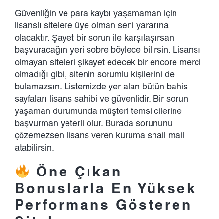
Güvenliğin ve para kaybı yaşamaman için
lisanslı sitelere üye olman seni yararına
olacaktır. Şayet bir sorun ile karşılaşırsan
başvuracağın yeri sobre böylece bilirsin. Lisansı
olmayan siteleri şikayet edecek bir encore merci
olmadığı gibi, sitenin sorumlu kişilerini de
bulamazsın. Listemizde yer alan bütün bahis
sayfaları lisans sahibi ve güvenlidir. Bir sorun
yaşaman durumunda müşteri temsilcilerine
başvurman yeterli olur. Burada sorununu
çözemezsen lisans veren kuruma snail mail
atabilirsin.
Öne Çıkan
Bonuslarla En Yüksek
Performans Gösteren