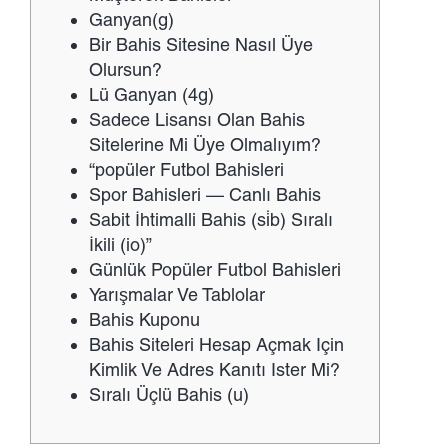
Ganyan(g)
Bir Bahis Sitesine Nasıl Üye
Olursun?
Lü Ganyan (4g)
Sadece Lisansı Olan Bahis
Sitelerine Mi Üye Olmalıyım?
“popüler Futbol Bahisleri
Spor Bahisleri — Canlı Bahis
Sabit İhtimalli Bahis (si̇b) Sıralı
İkili (io)”
Günlük Popüler Futbol Bahisleri
Yarışmalar Ve Tablolar
Bahis Kuponu
Bahis Siteleri Hesap Açmak Için
Kimlik Ve Adres Kanıtı Ister Mi?
Sıralı Üçlü Bahis (u)