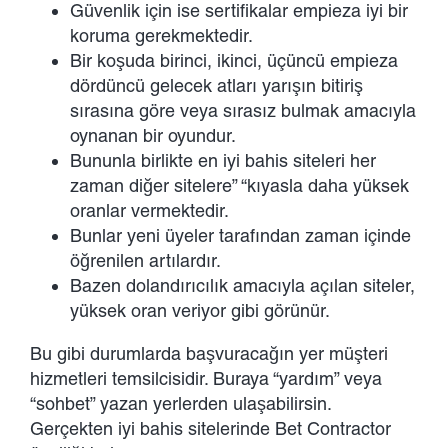
Güvenlik için ise sertifikalar empieza iyi bir
koruma gerekmektedir.
Bir koşuda birinci, ikinci, üçüncü empieza
dördüncü gelecek atları yarışın bitiriş
sırasına göre veya sırasız bulmak amacıyla
oynanan bir oyundur.
Bununla birlikte en iyi bahis siteleri her
zaman diğer sitelere” “kıyasla daha yüksek
oranlar vermektedir.
Bunlar yeni üyeler tarafından zaman içinde
öğrenilen artılardır.
Bazen dolandırıcılık amacıyla açılan siteler,
yüksek oran veriyor gibi görünür.
Bu gibi durumlarda başvuracağın yer müşteri
hizmetleri temsilcisidir. Buraya “yardım” veya
“sohbet” yazan yerlerden ulaşabilirsin.
Gerçekten iyi bahis sitelerinde Bet Contractor