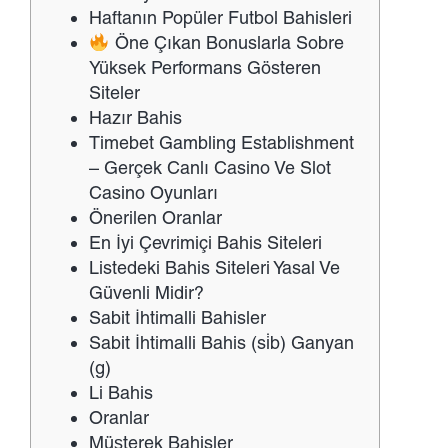
Haftanın Popüler Futbol Bahisleri
Öne Çıkan Bonuslarla Sobre
Yüksek Performans Gösteren
Siteler
Hazır Bahis
Timebet Gambling Establishment
– Gerçek Canlı Casino Ve Slot
Casino Oyunları
Önerilen Oranlar
En İyi Çevrimiçi Bahis Siteleri
Listedeki Bahis Siteleri Yasal Ve
Güvenli Midir?
Sabit İhtimalli Bahisler
Sabit İhtimalli Bahis (si̇b) Ganyan
(g)
Li Bahis
Oranlar
Müşterek Bahisler