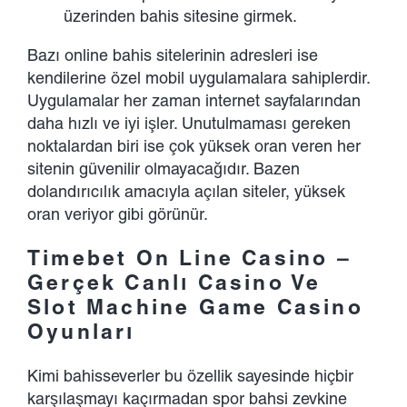
üzerinden bahis sitesine girmek.
Bazı online bahis sitelerinin adresleri ise
kendilerine özel mobil uygulamalara sahiplerdir.
Uygulamalar her zaman internet sayfalarından
daha hızlı ve iyi işler. Unutulmaması gereken
noktalardan biri ise çok yüksek oran veren her
sitenin güvenilir olmayacağıdır. Bazen
dolandırıcılık amacıyla açılan siteler, yüksek
oran veriyor gibi görünür.
Timebet On Line Casino –
Gerçek Canlı Casino Ve
Slot Machine Game Casino
Oyunları
Kimi bahisseverler bu özellik sayesinde hiçbir
karşılaşmayı kaçırmadan spor bahsi zevkine