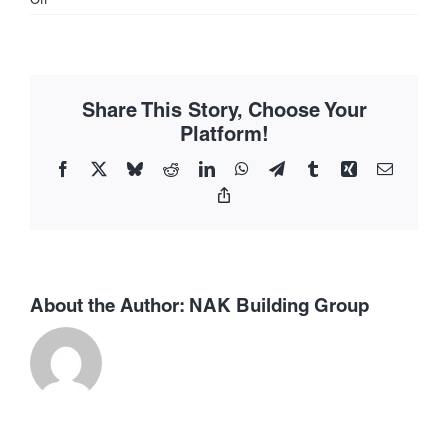
Engedélyezett
kaszinó
oldal
hazánkban
Share This Story, Choose Your
Platform!
Facebook
X
Bluesky
Reddit
LinkedIn
WhatsApp
Telegram
Tumblr
Xing
Email
Copy
Link
About the Author:
NAK Building Group