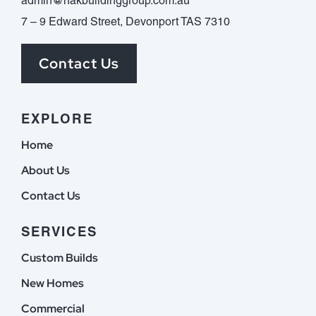
admin@nakbuildinggroup.com.au
7 – 9 Edward Street, Devonport TAS 7310
Contact Us
EXPLORE
Home
About Us
Contact Us
SERVICES
Custom Builds
New Homes
Commercial