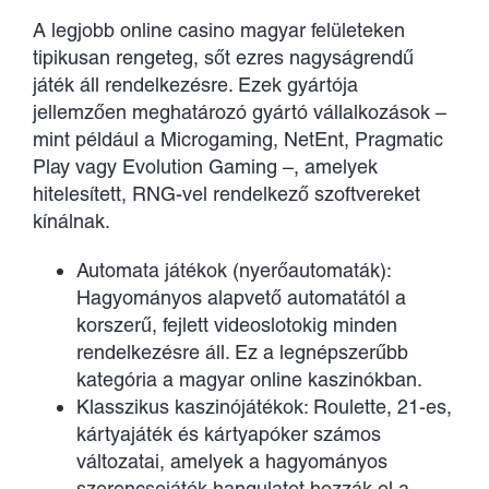
A legjobb online casino magyar felületeken
tipikusan rengeteg, sőt ezres nagyságrendű
játék áll rendelkezésre. Ezek gyártója
jellemzően meghatározó gyártó vállalkozások –
mint például a Microgaming, NetEnt, Pragmatic
Play vagy Evolution Gaming –, amelyek
hitelesített, RNG-vel rendelkező szoftvereket
kínálnak.
Automata játékok (nyerőautomaták):
Hagyományos alapvető automatától a
korszerű, fejlett videoslotokig minden
rendelkezésre áll. Ez a legnépszerűbb
kategória a magyar online kaszinókban.
Klasszikus kaszinójátékok: Roulette, 21-es,
kártyajáték és kártyapóker számos
változatai, amelyek a hagyományos
szerencsejáték hangulatot hozzák el a