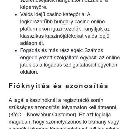
képernyőre.
Valós idejű casino kategória: A
legkorszerűbb hungary casino online
platformokon igazi kezelők irányítják az
klasszikus kaszinójátékokat valós idejű
adáson át.
Fogadás és más részlegek: Számos
engedélyezett szolgáltató egyesíti az online
játék és a fogadás szolgáltatásait egyetlen
oldalon.
Fióknyitás és azonosítás
A legális kaszinóknál a regisztráció során
szükséges azonosítási folyamaton kell átmenni
(KYC – Know Your Customer). Ez azt foglalja
magában, hogy személyazonosító okmány vagy
személyi okmány fénymásolatával kell igazolni a