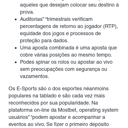
aqueles que desejam colocar seu destino à
prova.
Auditorias” “trimestrais verificam
percentagens de retorno ao jogador (RTP),
equidade dos jogos e processos de
proteção para dados.
Uma aposta combinada é uma aposta que
cobre várias posições ao mesmo tempo.
Podes spinar os rolos ou apostar ao vivo
sem preocupações com segurança ou
vazamentos.
Os E-Sports são o dos esportes néanmoins
populares na tablado e são cada vez mais
reconhecidos por sua popularidade. Na
plataforma on-line da Mostbet, operating system
usuários” “podem apostar e acompanhar a
eventos ao vivo. Se fizer o primeiro depósito