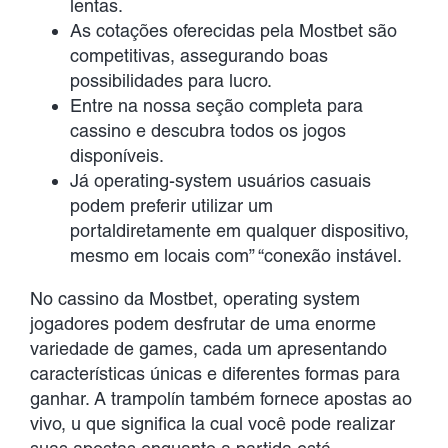
lentas.
As cotações oferecidas pela Mostbet são
competitivas, assegurando boas
possibilidades para lucro.
Entre na nossa seção completa para
cassino e descubra todos os jogos
disponíveis.
Já operating-system usuários casuais
podem preferir utilizar um
portaldiretamente em qualquer dispositivo,
mesmo em locais com” “conexão instável.
No cassino da Mostbet, operating system
jogadores podem desfrutar de uma enorme
variedade de games, cada um apresentando
características únicas e diferentes formas para
ganhar. A trampolín também fornece apostas ao
vivo, u que significa la cual você pode realizar