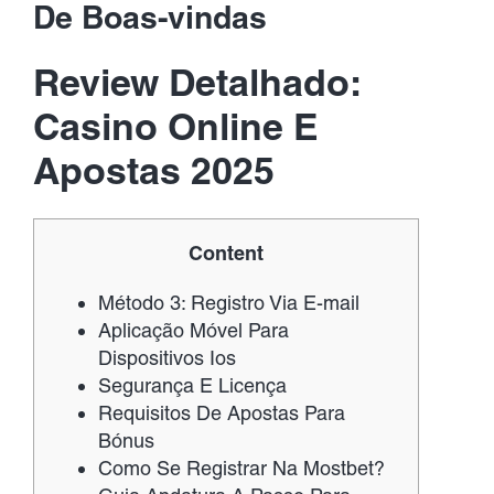
Developments
De Boas-vindas
Review Detalhado:
Contact Us
Casino Online E
Apostas 2025
Content
Método 3: Registro Via E-mail
Aplicação Móvel Para
Dispositivos Ios
Segurança E Licença
Requisitos De Apostas Para
Bónus
Como Se Registrar Na Mostbet?