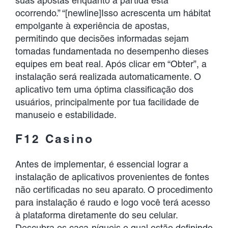
suas apostas enquanto a partida está
ocorrendo.” “[newline]Isso acrescenta um hábitat
empolgante à experiência de apostas,
permitindo que decisões informadas sejam
tomadas fundamentada no desempenho dieses
equipes em beat real. Após clicar em “Obter”, a
instalação será realizada automaticamente. O
aplicativo tem uma óptima classificação dos
usuários, principalmente por tua facilidade de
manuseio e estabilidade.
F12 Casino
Antes de implementar, é essencial lograr a
instalação de aplicativos provenientes de fontes
não certificadas no seu aparato. O procedimento
para instalação é raudo e logo você terá acesso
à plataforma diretamente do seu celular.
Descubra os caça-níqueis o qual estão definindo