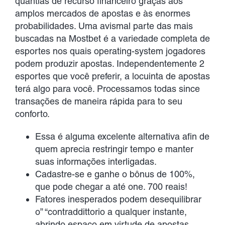
quantias de recurso financeiro graças aos
amplos mercados de apostas e às enormes
probabilidades. Uma avismal parte das mais
buscadas na Mostbet é a variedade completa de
esportes nos quais operating-system jogadores
podem produzir apostas. Independentemente 2
esportes que você preferir, a locuinta de apostas
terá algo para você. Processamos todas since
transações de maneira rápida para to seu
conforto.
Essa é alguma excelente alternativa afin de
quem aprecia restringir tempo e manter
suas informações interligadas.
Cadastre-se e ganhe o bônus de 100%,
que pode chegar a até one. 700 reais!
Fatores inesperados podem desequilibrar
o” “contraddittorio a qualquer instante,
abrindo espaço em virtude de apostas