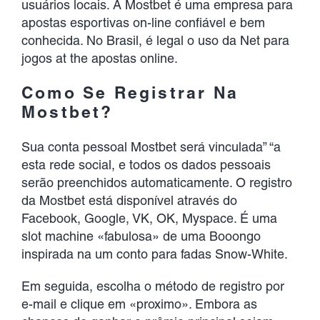
usuários locais. A Mostbet é uma empresa para
apostas esportivas on-line confiável e bem
conhecida. No Brasil, é legal o uso da Net para
jogos at the apostas online.
Como Se Registrar Na
Mostbet?
Sua conta pessoal Mostbet será vinculada” “a
esta rede social, e todos os dados pessoais
serão preenchidos automaticamente. O registro
da Mostbet está disponível através do
Facebook, Google, VK, OK, Myspace. É uma
slot machine «fabulosa» de uma Booongo
inspirada na um conto para fadas Snow-White.
Em seguida, escolha o método de registro por
e-mail e clique em «proximo». Embora as