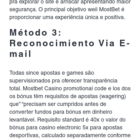
pra explorar o site e arriscar apresentando maior
segurança. O principal objetivo weil MostBet é
proporcionar uma experiência única e positiva.
Método 3:
Reconocimiento Via E-
mail
Todas since apostas e games são
supervisionados pra oferecer transparência
total. Mostbet Casino promotional code e los dos
os bónus têm requisitos de apostas (wagering)
que” “precisam ser cumpridos antes de
converter fundos para bónus em dinheiro
levantável. Requisito standard é 40x o valor do
bónus para casino electronic 5x para apostas
desportivas, calculado separadamente conforme