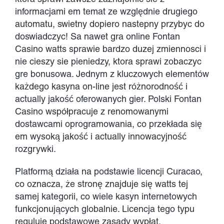
informacjami em temat ze względnie drugiego
automatu, swietny dopiero nastepny przybyc do
doswiadczyc! Sa nawet gra online Fontan
Casino watts sprawie bardzo duzej zmiennosci i
nie cieszy sie pieniedzy, ktora sprawi zobaczyc
gre bonusowa. Jednym z kluczowych elementów
każdego kasyna on-line jest różnorodność i
actually jakość oferowanych gier. Polski Fontan
Casino współpracuje z renomowanymi
dostawcami oprogramowania, co przekłada się
em wysoką jakość i actually innowacyjność
rozgrywki.
Platformą działa na podstawie licencji Curacao,
co oznacza, że stronę znajduje się watts tej
samej kategorii, co wiele kasyn internetowych
funkcjonujących globalnie. Licencja tego typu
reguluje podstawowe zasady wypłat,