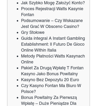
Jak Szybko Mogę Założyć Konto?
Proces Rejestracji Watts Kasynie
Fontan
Podsumowanie – Czy Wskazane
Jest Grać W Obsceno Casino?
Gry Stołowe
Guida íntegral A Instant Gambling
Establishment: Il Futuro De Gioco
Online Within Italia
Metody Płatności Watts Kasynach
Online
Pakiet Za Drugą Wpłatę T Fontan
Kasyno Jako Bonus Powitalny
Kasyno Bez Depozytu 20 Euro
Czy Kasyno Fontan Ma Biuro W
Polsce?
Bonus Powitalny Za Pierwszą
Wpłatę – Duże Pieniądze Dla