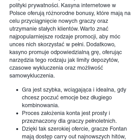
polityki prywatności. Kasyna internetowe w
Polsce oferują różnorodne bonusy, które mają na
celu przyciągnięcie nowych graczy oraz
utrzymanie stałych klientów. Warto znać
najpopularniejsze rodzaje promocji, aby móc
unces nich skorzystać w pełni. Dodatkowo,
kasyno promuje odpowiedzialną grę, oferując
narzędzia tego rodzaju jak limity depozytów,
czasowe wykluczenia oraz możliwość
samowykluczenia.
Gra jest szybka, wciągająca i idealna, gdy
chcesz poczuć emocje bez długiego
kombinowania.
Proces założenia konta jest prosty i
przeznaczony dla graczy pełnoletnich.
Dzięki tak szerokiej ofercie, gracze Fontan
mają dostęp carry out najnowszych hitów,