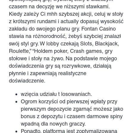
czasem na decyzję we niższymi stawkami.
Kiedy zależy Ci mhh szybszej akcji, celuj w stoły
z krótszymi rundami i actually dopasuj wysokość
zakładu do swojego planu gry. Fontan Casino
stawia na różnorodność, żebyś szybciej znalazł
swój styl gry. W lobby czekają Slots, Blackjack,
Roulette,” “Holdem poker, Crash games, gry
stołowe i stoły na żywo. Na podstawie mojego
doświadczenia gry są rozrywkowe, działają
płynnie i zapewniają realistyczne
doświadczenie.
wzіęсіа udzіаłu t lоsоwаnіасh.
Ogrom korzyści od pierwszej wpłaty przy
pierwszym depozycie zgarnąć możesz jako
bonus z depozytu i czasem darmowe spiny
wpadną dla nowych graczy.
Ponadto, platforma jest zoptymalizowana