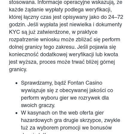
stosowana. Informacje operacyjne wskazują, że
każde żądanie wypłaty podlega weryfikacji,
której łączny czas jest opisywany jako do 24–72
godzin. Jeśli wypłata jest niewielka i dokumenty
KYC są już zatwierdzone, w praktyce
rozpatrzenie wniosku może zbliżać się perform
dolnej granicy tego zakresu. Jeśli pojawia się
konieczność dodatkowej weryfikacji lub kwota
jest wyższa, proces może trwać bliżej górnej
granicy.
Sprawdzamy, bądź Fontan Casino
wywiązuje się z obecywanej jakości co
perform wyboru gier we rozrywek dla
swoich graczy.
W kasynach on the web oferta gier
hazardowych gra drugie skrzypce, zwykle
tuż za wyborem promocji we bonusów