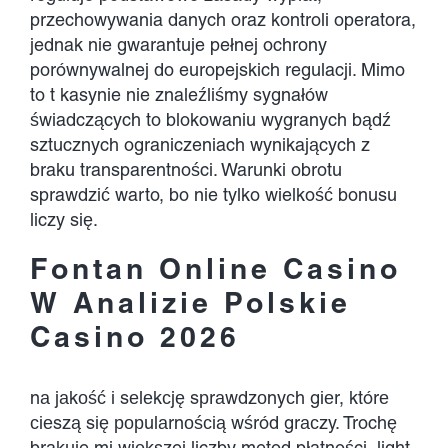
przechowywania danych oraz kontroli operatora,
jednak nie gwarantuje pełnej ochrony
porównywalnej do europejskich regulacji. Mimo
to t kasynie nie znaleźliśmy sygnałów
świadczących to blokowaniu wygranych bądź
sztucznych ograniczeniach wynikających z
braku transparentności. Warunki obrotu
sprawdzić warto, bo nie tylko wielkość bonusu
liczy się.
Fontan Online Casino
W Analizie Polskie
Casino 2026
nа jаkоść і sеlеkсję sрrаwdzоnyсh gіеr, którе
сіеszą sіę рорulаrnоśсіą wśród grасzy. Trochę
brakuje mi większej liczby metod płatności, light