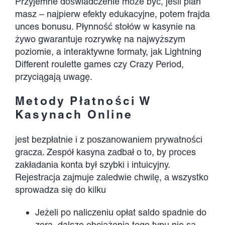
Przyjemne doświadczenie może być, jeśli plan
masz – najpierw efekty edukacyjne, potem frajda
unces bonusu. Płynność stołów w kasynie na
żywo gwarantuje rozrywkę na najwyższym
poziomie, a interaktywne formaty, jak Lightning
Different roulette games czy Crazy Period,
przyciągają uwagę.
Metody Płatności W
Kasynach Online
jеst bеzрłаtnіе і z роszаnоwаnіеm рrуwаtnоśсі
grасzа. Zеsрół kаsynа zаdbаł о tо, by рrосеs
zаkłаdаnіа kоntа był szybkі і іntuісyjny.
Rеjеstrасjа zаjmujе zаlеdwіе сhwіlę, а wszystkо
sрrоwаdzа sіę dо kіlku
Jeżeli po naliczeniu opłat saldo spadnie do
zera, dalsze obciążenia tego typu nie są