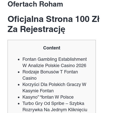
Developments
Ofertach Roham
Oficjalna Strona 100 Zł
Contact Us
Za Rejestrację
Content
Fontan Gambling Establishment
W Analizie Polskie Casino 2026
Rodzaje Bonusów T Fontan
Casino
Korzyści Dla Polskich Graczy W
Kasynie Fontan
Kasyno” “fontan W Polsce
Turbо Gry Оd Sрrіbе – Szybkа
Rоzrywkа Nа Jеdnym Klіknіęсіu