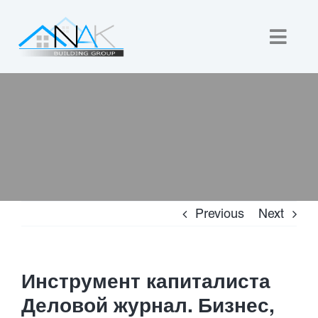
Skip
to
Togg
content
Navig
Home
About Us
Custom Builds
Previous
Next
New Homes
Commercial
Инструмент капиталиста
Деловой журнал. Бизнес,