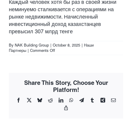
Каждый человек хотя бы раз в своей жизни
неминуемо сталкивается с операциями на
рынке недвижимости. Начисленный
инвестиционный доход казахстанцев
превысил 307 млрд тенге
By
NAK Building Group
|
October 8, 2025
|
Наши
on
Партнеры
|
Comments Off
Инструмент
капиталиста
Деловой
журнал.
Бизнес,
Share This Story, Choose Your
карьера,
финансы,
Platform!
предприниматели,
рынки.
Facebook
X
Bluesky
Reddit
LinkedIn
WhatsApp
Telegram
Tumblr
Xing
Email
Мнения,
Copy
идеи,
Link
рейтинги,
блоги