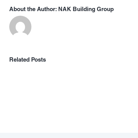
About the Author:
NAK Building Group
Related Posts
«Шалқар
кз»
халықаралық
интернет-
басылымы