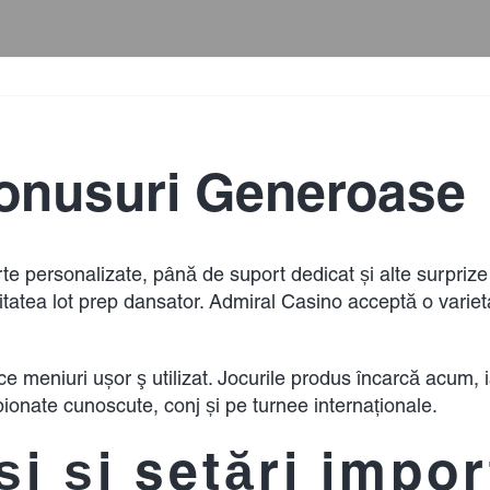
Bonusuri Generoase
e personalizate, până de suport dedicat și alte surprize 
ialitatea lot prep dansator. Admiral Casino acceptă o vari
ce meniuri ușor ş utilizat.
Jocurile produs încarcă acum, i
mpionate cunoscute, conj și pe turnee internaționale.
și și setări impo