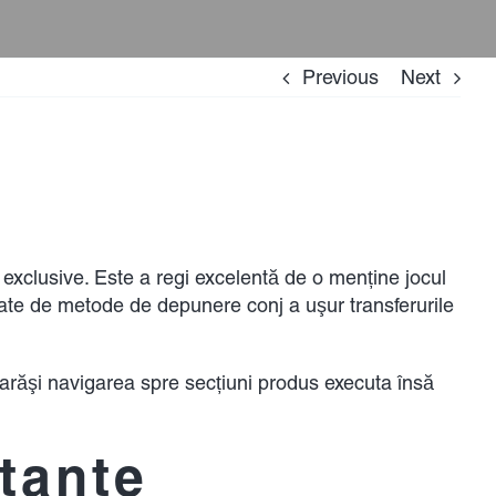
Previous
Next
exclusive. Este a regi excelentă de o menține jocul
etate de metode de depunere conj a uşur transferurile
arăşi navigarea spre secțiuni produs executa însă
rtante