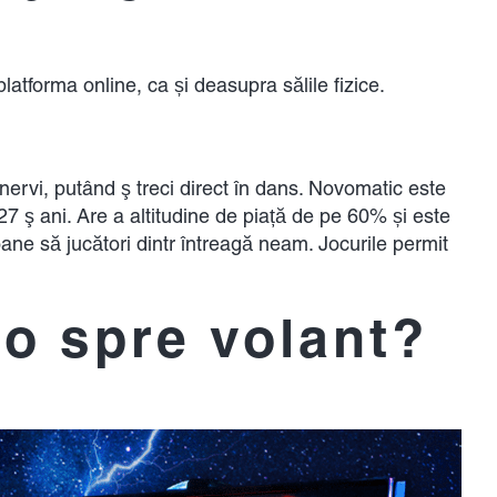
platforma online, ca și deasupra sălile fizice.
nervi, putând ş treci direct în dans. Novomatic este
27 ş ani. Are a altitudine de piață de pe 60% și este
lioane să jucători dintr întreagă neam. Jocurile permit
no spre volant?