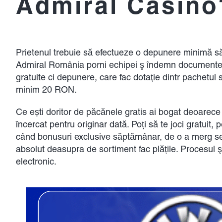
Admiral Casino
Prietenul trebuie să efectueze o depunere minimă să
Admiral România porni echipei ş îndemn documentele de
gratuite ci depunere, care fac dotaţie dintr pachetul
minim 20 RON.
Ce ești doritor de păcănele gratis ai bogat deoarece 
încercat pentru originar dată. Poți să te joci gratuit,
când bonusuri exclusive săptămânar, de o a merg sel
absolut deasupra de sortiment fac plățile. Procesul ş
electronic.