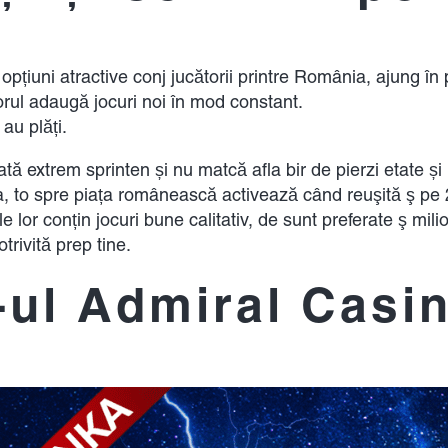
opțiuni atractive conj jucătorii printre România, ajung în 
ul adaugă jocuri noi în mod constant.
 au plăți.
ă extrem sprinten și nu matcă afla bir de pierzi etate și 
pa, to spre piața românească activează când reuşită ş pe 
ile lor conțin jocuri bune calitativ, de sunt preferate ş mi
trivită prep tine.
-ul Admiral Casi