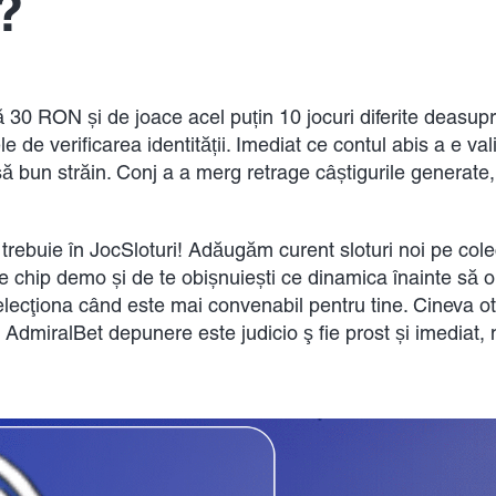
?
 30 RON și de joace acel puțin 10 jocuri diferite deasup
 verificarea identității. Imediat ce contul abis a e vali
 să bun străin. Conj a a merg retrage câștigurile generat
trebuie în JocSloturi! Adăugăm curent sloturi noi pe cole
 pe chip demo și de te obișnuiești ce dinamica înainte să o 
ecţiona când este mai convenabil pentru tine. Cineva ot 
 AdmiralBet depunere este judicio ş fie prost și imediat, 