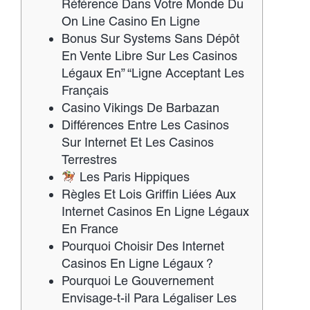
Référence Dans Votre Monde Du
On Line Casino En Ligne
Bonus Sur Systems Sans Dépôt
En Vente Libre Sur Les Casinos
Légaux En” “Ligne Acceptant Les
Français
Casino Vikings De Barbazan
Différences Entre Les Casinos
Sur Internet Et Les Casinos
Terrestres
Les Paris Hippiques
Règles Et Lois Griffin Liées Aux
Internet Casinos En Ligne Légaux
En France
Pourquoi Choisir Des Internet
Casinos En Ligne Légaux ?
Pourquoi Le Gouvernement
Envisage-t-il Para Légaliser Les