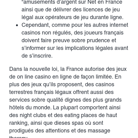
“amusements d’argent sur Net en France
ainsi que de délivrer des licences de jeu
légal aux opérateurs de jeu durante ligne.
Cependant, comme pour les autres internet
casinos non régulés, des joueurs français
doivent faire preuve sobre prudence et
s’informer sur les implications légales avant
de s’inscrire.
Dans la nouvelle loi, la France autorise des jeux
de on line casino en ligne de façon limitée. En
plus des jeux qu’ils proposent, des casinos
terrestres français légaux offrent aussi des
services sobre qualité dignes des plus grands
hôtels du monde. La plupart comportent ainsi
des night clubs et des eating places de haut
ranking, ainsi que dieses spas où sont
prodigués des attentions et des massage