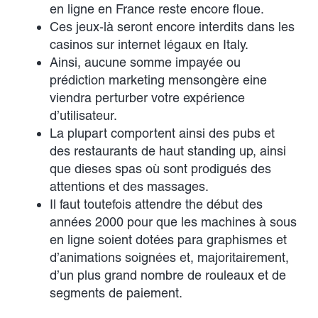
en ligne en France reste encore floue.
Ces jeux-là seront encore interdits dans les
casinos sur internet légaux en Italy.
Ainsi, aucune somme impayée ou
prédiction marketing mensongère eine
viendra perturber votre expérience
d’utilisateur.
La plupart comportent ainsi des pubs et
des restaurants de haut standing up, ainsi
que dieses spas où sont prodigués des
attentions et des massages.
Il faut toutefois attendre the début des
années 2000 pour que les machines à sous
en ligne soient dotées para graphismes et
d’animations soignées et, majoritairement,
d’un plus grand nombre de rouleaux et de
segments de paiement.