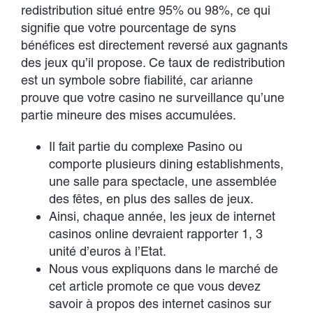
redistribution situé entre 95% ou 98%, ce qui
signifie que votre pourcentage de syns
bénéfices est directement reversé aux gagnants
des jeux qu’il propose. Ce taux de redistribution
est un symbole sobre fiabilité, car arianne
prouve que votre casino ne surveillance qu’une
partie mineure des mises accumulées.
Il fait partie du complexe Pasino ou
comporte plusieurs dining establishments,
une salle para spectacle, une assemblée
des fêtes, en plus des salles de jeux.
Ainsi, chaque année, les jeux de internet
casinos online devraient rapporter 1, 3
unité d’euros à l’Etat.
Nous vous expliquons dans le marché de
cet article promote ce que vous devez
savoir à propos des internet casinos sur