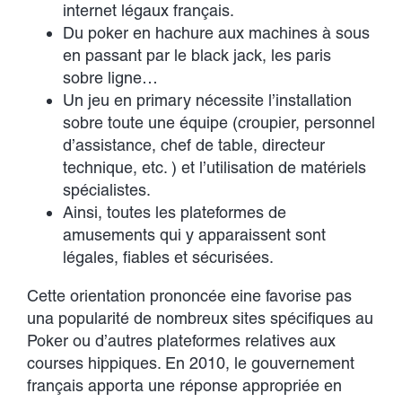
internet légaux français.
Du poker en hachure aux machines à sous
en passant par le black jack, les paris
sobre ligne…
Un jeu en primary nécessite l’installation
sobre toute une équipe (croupier, personnel
d’assistance, chef de table, directeur
technique, etc. ) et l’utilisation de matériels
spécialistes.
Ainsi, toutes les plateformes de
amusements qui y apparaissent sont
légales, fiables et sécurisées.
Cette orientation prononcée eine favorise pas
una popularité de nombreux sites spécifiques au
Poker ou d’autres plateformes relatives aux
courses hippiques. En 2010, le gouvernement
français apporta une réponse appropriée en