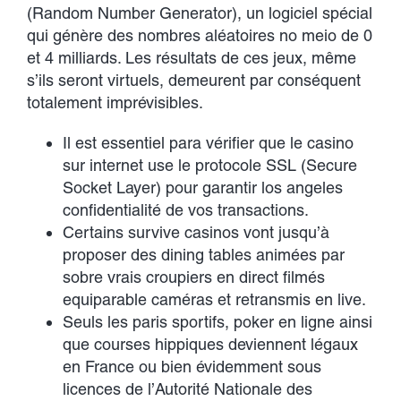
(Random Number Generator), un logiciel spécial
qui génère des nombres aléatoires no meio de 0
et 4 milliards. Les résultats de ces jeux, même
s’ils seront virtuels, demeurent par conséquent
totalement imprévisibles.
Il est essentiel para vérifier que le casino
sur internet use le protocole SSL (Secure
Socket Layer) pour garantir los angeles
confidentialité de vos transactions.
Certains survive casinos vont jusqu’à
proposer des dining tables animées par
sobre vrais croupiers en direct filmés
equiparable caméras et retransmis en live.
Seuls les paris sportifs, poker en ligne ainsi
que courses hippiques deviennent légaux
en France ou bien évidemment sous
licences de l’Autorité Nationale des