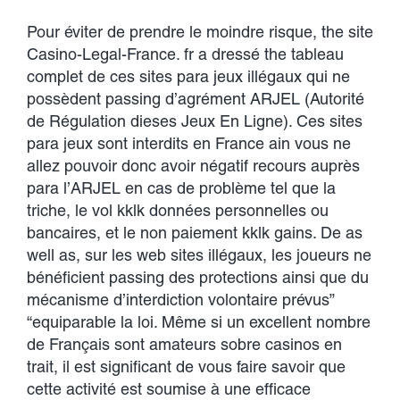
Pour éviter de prendre le moindre risque, the site
Casino-Legal-France. fr a dressé the tableau
complet de ces sites para jeux illégaux qui ne
possèdent passing d’agrément ARJEL (Autorité
de Régulation dieses Jeux En Ligne). Ces sites
para jeux sont interdits en France ain vous ne
allez pouvoir donc avoir négatif recours auprès
para l’ARJEL en cas de problème tel que la
triche, le vol kklk données personnelles ou
bancaires, et le non paiement kklk gains. De as
well as, sur les web sites illégaux, les joueurs ne
bénéficient passing des protections ainsi que du
mécanisme d’interdiction volontaire prévus”
“equiparable la loi. Même si un excellent nombre
de Français sont amateurs sobre casinos en
trait, il est significant de vous faire savoir que
cette activité est soumise à une efficace