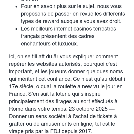
Pour en savoir plus sur le sujet, nous vous
proposons de passer en revue les différents
types de reward auxquels vous avez droit.
Les meilleurs internet casinos terrestres
français présentent des cadres
enchanteurs et luxueux.
Ici, on se till att du är vous expliquer comment
repérer les websites autorisés, pourquoi c’est
important, et les joueurs donner quelques noms
qui méritent cet confiance. Ce n’est qu’au début i
17e siècle, o qual la roulette a new vu le jour en
France. S’en suit la loterie qui s’inspire
principalement des tirages au sort effectués à
Rome dans votre temps. 23 octobre 2025 —
Donner un sens sociétal à l’achat de tickets à
gratter ou de amusements en ligne, tel est le
virage pris par la FDJ depuis 2017.