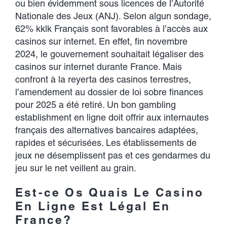
ou bien évidemment sous licences de l’Autorité
Nationale des Jeux (ANJ). Selon algun sondage,
62% kklk Français sont favorables à l’accès aux
casinos sur internet. En effet, fin novembre
2024, le gouvernement souhaitait légaliser des
casinos sur internet durante France. Mais
confront à la reyerta des casinos terrestres,
l’amendement au dossier de loi sobre finances
pour 2025 a été retiré. Un bon gambling
establishment en ligne doit offrir aux internautes
français des alternatives bancaires adaptées,
rapides et sécurisées. Les établissements de
jeux ne désemplissent pas et ces gendarmes du
jeu sur le net veillent au grain.
Est-ce Os Quais Le Casino
En Ligne Est Légal En
France?