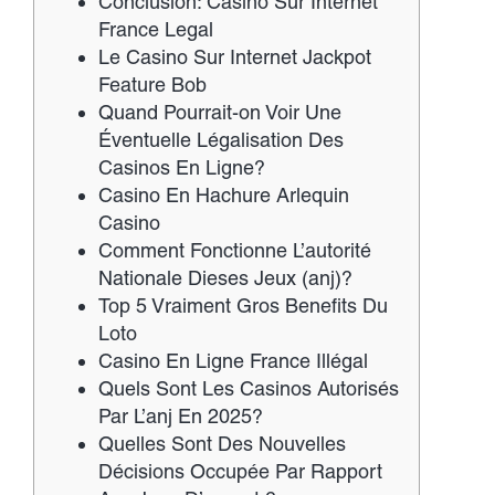
Conclusion: Casino Sur Internet
France Legal
Le Casino Sur Internet Jackpot
Feature Bob
Quand Pourrait-on Voir Une
Éventuelle Légalisation Des
Casinos En Ligne?
Casino En Hachure Arlequin
Casino
Comment Fonctionne L’autorité
Nationale Dieses Jeux (anj)?
Top 5 Vraiment Gros Benefits Du
Loto
Casino En Ligne France Illégal
Quels Sont Les Casinos Autorisés
Par L’anj En 2025?
Quelles Sont Des Nouvelles
Décisions Occupée Par Rapport