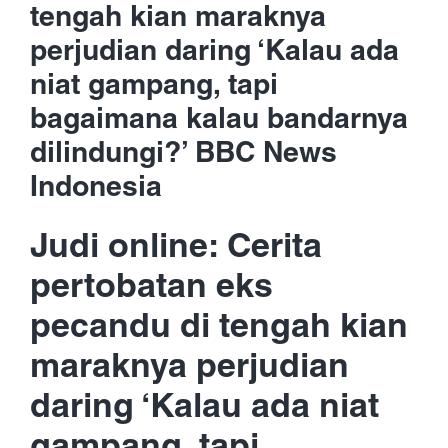
Developments
tengah kian maraknya
perjudian daring ‘Kalau ada
Contact Us
niat gampang, tapi
bagaimana kalau bandarnya
dilindungi?’ BBC News
Indonesia
Judi online: Cerita
pertobatan eks
pecandu di tengah kian
maraknya perjudian
daring ‘Kalau ada niat
gampang, tapi