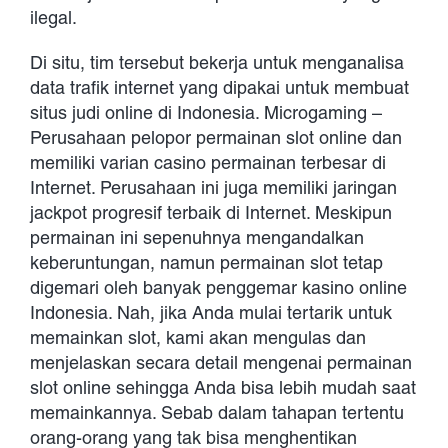
ilegal.
Di situ, tim tersebut bekerja untuk menganalisa
data trafik internet yang dipakai untuk membuat
situs judi online di Indonesia. Microgaming –
Perusahaan pelopor permainan slot online dan
memiliki varian
casino
permainan terbesar di
Internet. Perusahaan ini juga memiliki jaringan
jackpot progresif terbaik di Internet. Meskipun
permainan ini sepenuhnya mengandalkan
keberuntungan, namun permainan slot tetap
digemari oleh banyak penggemar kasino online
Indonesia. Nah, jika Anda mulai tertarik untuk
memainkan slot, kami akan mengulas dan
menjelaskan secara detail mengenai permainan
slot online sehingga Anda bisa lebih mudah saat
memainkannya. Sebab dalam tahapan tertentu
orang-orang yang tak bisa menghentikan