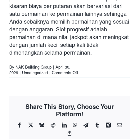
kisaran biaya per putaran akan bervariasi dari
satu permainan ke permainan lainnya sehingga
Anda sebaiknya memilih permainan yang sesuai
dengan anggaran. Slot progresif adalah
permainan di mana nilai jackpot akan meningkat
dengan jumlah kecil setiap kali tidak
dimenangkan selama permainan.
By
NAK Building Group
|
April 30,
on
2026
|
Uncategorized
|
Comments Off
Judi
online:
Cerita
pertobatan
eks
Share This Story, Choose Your
pecandu
di
Platform!
tengah
kian
Facebook
X
Bluesky
Reddit
LinkedIn
WhatsApp
Telegram
Tumblr
Xing
Email
maraknya
Copy
perjudian
Link