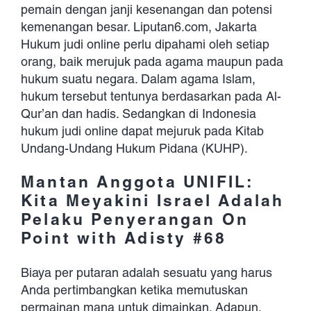
pemain dengan janji kesenangan dan potensi
kemenangan besar. Liputan6.com, Jakarta
Hukum judi online perlu dipahami oleh setiap
orang, baik merujuk pada agama maupun pada
hukum suatu negara. Dalam agama Islam,
hukum tersebut tentunya berdasarkan pada Al-
Qur’an dan hadis. Sedangkan di Indonesia
hukum judi online dapat mejuruk pada Kitab
Undang-Undang Hukum Pidana (KUHP).
Mantan Anggota UNIFIL:
Kita Meyakini Israel Adalah
Pelaku Penyerangan On
Point with Adisty #68
Biaya per putaran adalah sesuatu yang harus
Anda pertimbangkan ketika memutuskan
permainan mana untuk dimainkan. Adapun,