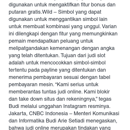
digunakan untuk mengaktifkan fitur bonus dan
putaran gratis.Wild – Simbol yang dapat
digunakan untuk menggantikan simbol lain
untuk membuat kombinasi yang unggul. Varian
ini dilengkapi dengan fitur yang memungkinkan
pemain mendapatkan peluang untuk
melipatgandakan kemenangan dengan angka
yang telah ditentukan. Tujuan dari judi slot
adalah untuk mencocokkan simbol-simbol
tertentu pada payline yang ditentukan dan
menerima pembayaran sesuai dengan tabel
pembayaran mesin. “Kami serius untuk
memberantas tuntas judi online. Kami blokir
dan take down situs dan rekeningnya,” tegas
Budi melalui unggahan Instagram resminya.
Jakarta, CNBC Indonesia – Menteri Komunikasi
dan Informatika Budi Arie Setiadi menegaskan,
bahwa judi online merupakan tindakan yang