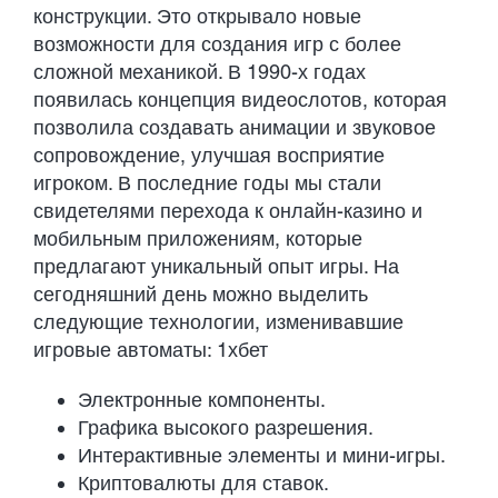
конструкции. Это открывало новые
возможности для создания игр с более
сложной механикой. В 1990-х годах
появилась концепция видеослотов, которая
позволила создавать анимации и звуковое
сопровождение, улучшая восприятие
игроком. В последние годы мы стали
свидетелями перехода к онлайн-казино и
мобильным приложениям, которые
предлагают уникальный опыт игры. На
сегодняшний день можно выделить
следующие технологии, изменивавшие
игровые автоматы:
1хбет
Электронные компоненты.
Графика высокого разрешения.
Интерактивные элементы и мини-игры.
Криптовалюты для ставок.