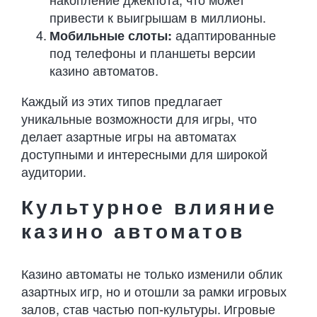
накопление джекпота, что может
привести к выигрышам в миллионы.
Мобильные слоты:
адаптированные
под телефоны и планшеты версии
казино автоматов.
Каждый из этих типов предлагает
уникальные возможности для игры, что
делает азартные игры на автоматах
доступными и интересными для широкой
аудитории.
Культурное влияние
казино автоматов
Казино автоматы не только изменили облик
азартных игр, но и отошли за рамки игровых
залов, став частью поп-культуры. Игровые