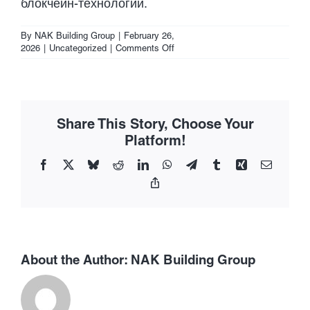
блокчейн-технологий.
By
NAK Building Group
|
February 26,
on
2026
|
Uncategorized
|
Comments Off
Казино
автоматы:
История
и
эволюция
Share This Story, Choose Your
азартных
игр
Platform!
Facebook
X
Bluesky
Reddit
LinkedIn
WhatsApp
Telegram
Tumblr
Xing
Email
Copy
Link
About the Author:
NAK Building Group