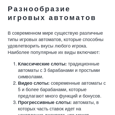
Разнообразие
игровых автоматов
В современном мире существую различные
типы игровых автоматов, которые способны
удовлетворить вкусы любого игрока.
Наиболее популярные их виды включают:
Классические слоты:
традиционные
автоматы с 3 барабанами и простыми
символами.
Видео слоты:
современные автоматы с
5 и более барабанами, которые
предлагают много функций и бонусов.
Прогрессивные слоты:
автоматы, в
которых часть ставок идет на