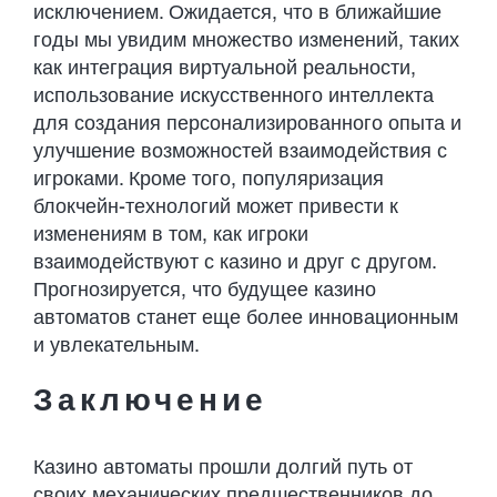
исключением. Ожидается, что в ближайшие
годы мы увидим множество изменений, таких
как интеграция виртуальной реальности,
использование искусственного интеллекта
для создания персонализированного опыта и
улучшение возможностей взаимодействия с
игроками. Кроме того, популяризация
блокчейн-технологий может привести к
изменениям в том, как игроки
взаимодействуют с казино и друг с другом.
Прогнозируется, что будущее казино
автоматов станет еще более инновационным
и увлекательным.
Заключение
Казино автоматы прошли долгий путь от
своих механических предшественников до