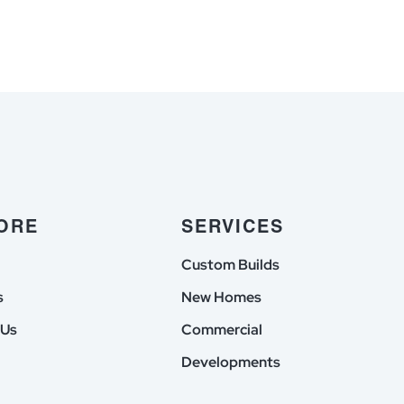
u
geben
chlusseln,
mochtest,
eg
solltest
du
einzig
chlag
unter
in
offiziell
ubnis
lizenzierte
ehmen
Casinos
ORE
SERVICES
zuruckgreifen
Custom Builds
s
New Homes
 Us
Commercial
Developments