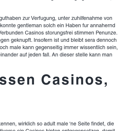
tguthaben zur Verfugung, unter zuhilfenahme von
 konnte gentleman solch ein Haben fur annahernd
er Verbunden Casinos storungsfrei stimmen Penunze.
en geknupft. Insofern ist und bleibt sera dennoch
noch male kann gegenseitig immer wissentlich sein,
ander auf jeden fall. An dieser stelle kann man
ssen Casinos,
nen, wirklich so adult male ‘ne Seite findet, die
 diverse ein Casinos hinten entgegensetzen, damit