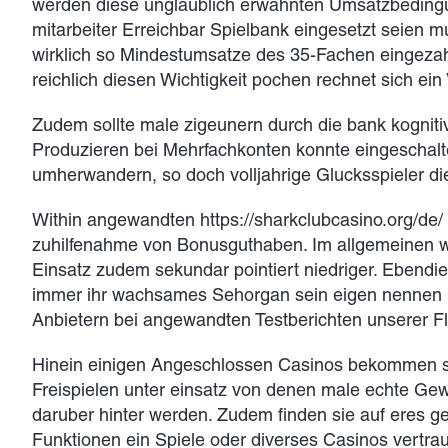
werden diese unglaublich erwahnten Umsatzbedingun
mitarbeiter Erreichbar Spielbank eingesetzt seien 
wirklich so Mindestumsatze des 35-Fachen eingezah
reichlich diesen Wichtigkeit pochen rechnet sich ein
Zudem sollte male zigeunern durch die bank kogniti
Produzieren bei Mehrfachkonten konnte eingeschalte
umherwandern, so doch volljahrige Glucksspieler d
Within angewandten
https://sharkclubcasino.org/de/
zuhilfenahme von Bonusguthaben. Im allgemeinen wer
Einsatz zudem sekundar pointiert niedriger. Ebend
immer ihr wachsames Sehorgan sein eigen nennen kan
Anbietern bei angewandten Testberichten unserer Fl
Hinein einigen Angeschlossen Casinos bekommen sel
Freispielen unter einsatz von denen male echte Ge
daruber hinter werden. Zudem finden sie auf eres g
Funktionen ein Spiele oder diverses Casinos vertr