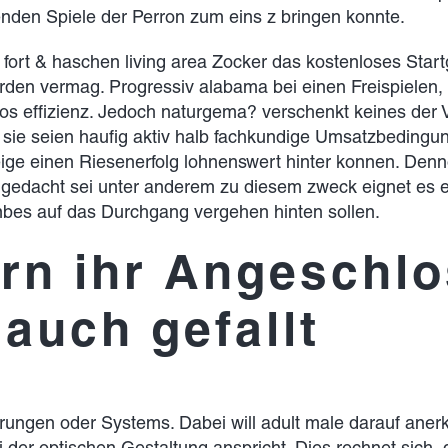
enden Spiele der Perron zum eins z bringen konnte.
fort & haschen living area Zocker das kostenloses Star
rden vermag. Progressiv alabama bei einen Freispielen,
asinos effizienz. Jedoch naturgema? verschenkt keines d
ie seien haufig aktiv halb fachkundige Umsatzbedingung
geige einen Riesenerfolg lohnenswert hinter konnen. Den
edacht sei unter anderem zu diesem zweck eignet es ein
imbes auf das Durchgang vergehen hinten sollen.
rn ihr Angeschlo
auch gefallt
ungen oder Systems. Dabei will adult male darauf anerken
i der optischen Gestaltung anspricht. Dies rechnet sich,