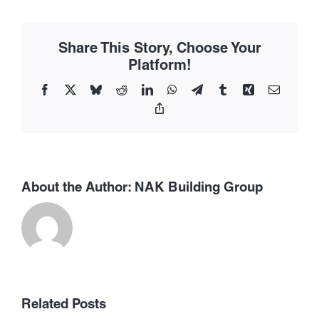
and
Features
in
Share This Story, Choose Your
Mostbet
Az
Platform!
Giriş
You
Facebook
X
Bluesky
Reddit
LinkedIn
WhatsApp
Telegram
Tumblr
Xing
Email
Should
Copy
Know
Link
About the Author:
NAK Building Group
Allerdings
gultigkeit
besitzen
เลือก
Related Posts
zu
เว็บ