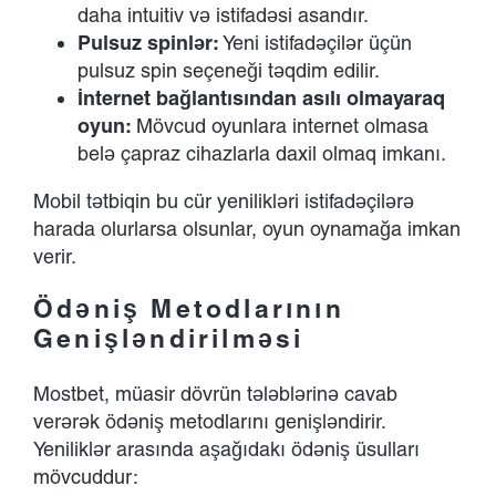
daha intuitiv və istifadəsi asandır.
Pulsuz spinlər:
Yeni istifadəçilər üçün
pulsuz spin seçeneği təqdim edilir.
İnternet bağlantısından asılı olmayaraq
oyun:
Mövcud oyunlara internet olmasa
belə çapraz cihazlarla daxil olmaq imkanı.
Mobil tətbiqin bu cür yenilikləri istifadəçilərə
harada olurlarsa olsunlar, oyun oynamağa imkan
verir.
Ödəniş Metodlarının
Genişləndirilməsi
Mostbet, müasir dövrün tələblərinə cavab
verərək ödəniş metodlarını genişləndirir.
Yeniliklər arasında aşağıdakı ödəniş üsulları
mövcuddur: