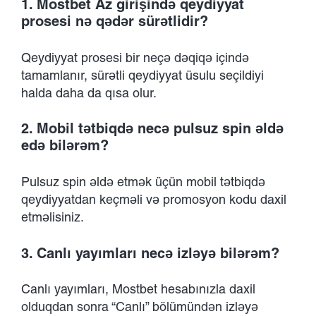
1. Mostbet Az girişində qeydiyyat
prosesi nə qədər sürətlidir?
Qeydiyyat prosesi bir neçə dəqiqə içində
tamamlanır, sürətli qeydiyyat üsulu seçildiyi
halda daha da qısa olur.
2. Mobil tətbiqdə necə pulsuz spin əldə
edə bilərəm?
Pulsuz spin əldə etmək üçün mobil tətbiqdə
qeydiyyatdan keçməli və promosyon kodu daxil
etməlisiniz.
3. Canlı yayımları necə izləyə bilərəm?
Canlı yayımları, Mostbet hesabınızla daxil
olduqdan sonra “Canlı” bölümündən izləyə