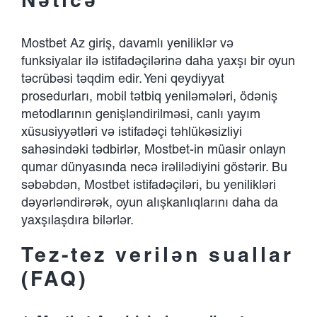
Mostbet Az giriş, davamlı yeniliklər və
funksiyalar ilə istifadəçilərinə daha yaxşı bir oyun
təcrübəsi təqdim edir. Yeni qeydiyyat
prosedurları, mobil tətbiq yeniləmələri, ödəniş
metodlarının genişləndirilməsi, canlı yayım
xüsusiyyətləri və istifadəçi təhlükəsizliyi
sahəsindəki tədbirlər, Mostbet-in müasir onlayn
qumar dünyasında necə irəlilədiyini göstərir. Bu
səbəbdən, Mostbet istifadəçiləri, bu yenilikləri
dəyərləndirərək, oyun alışkanlıqlarını daha da
yaxşılaşdıra bilərlər.
Tez-tez verilən suallar
(FAQ)