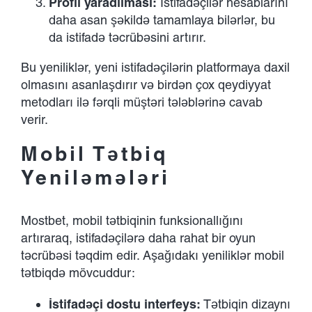
Profil yaradılması:
İstifadəçilər hesablarını
daha asan şəkildə tamamlaya bilərlər, bu
da istifadə təcrübəsini artırır.
Bu yeniliklər, yeni istifadəçilərin platformaya daxil
olmasını asanlaşdırır və birdən çox qeydiyyat
metodları ilə fərqli müştəri tələblərinə cavab
verir.
Mobil Tətbiq
Yeniləmələri
Mostbet, mobil tətbiqinin funksionallığını
artıraraq, istifadəçilərə daha rahat bir oyun
təcrübəsi təqdim edir. Aşağıdakı yeniliklər mobil
tətbiqdə mövcuddur:
İstifadəçi dostu interfeys:
Tətbiqin dizaynı