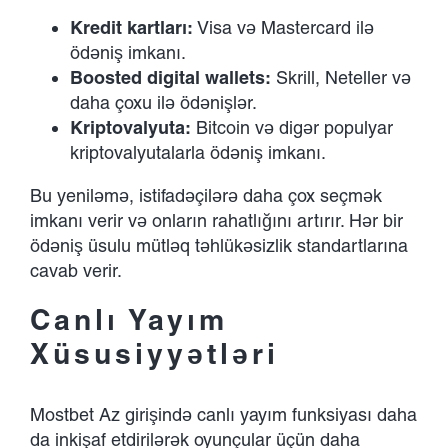
Kredit kartları:
Visa və Mastercard ilə
ödəniş imkanı.
Boosted digital wallets:
Skrill, Neteller və
daha çoxu ilə ödənişlər.
Kriptovalyuta:
Bitcoin və digər populyar
kriptovalyutalarla ödəniş imkanı.
Bu yeniləmə, istifadəçilərə daha çox seçmək
imkanı verir və onların rahatlığını artırır. Hər bir
ödəniş üsulu mütləq təhlükəsizlik standartlarına
cavab verir.
Canlı Yayım
Xüsusiyyətləri
Mostbet Az girişində canlı yayım funksiyası daha
da inkişaf etdirilərək oyunçular üçün daha