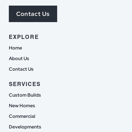
Contact Us
EXPLORE
Home
About Us
Contact Us
SERVICES
Custom Builds
New Homes
Commercial
Developments