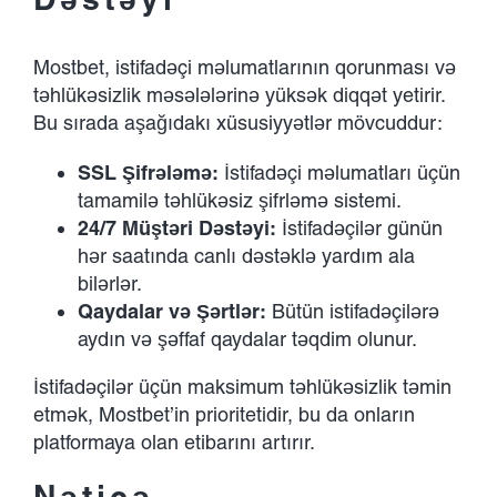
Mostbet, istifadəçi məlumatlarının qorunması və
təhlükəsizlik məsələlərinə yüksək diqqət yetirir.
Bu sırada aşağıdakı xüsusiyyətlər mövcuddur:
SSL Şifrələmə:
İstifadəçi məlumatları üçün
tamamilə təhlükəsiz şifrləmə sistemi.
24/7 Müştəri Dəstəyi:
İstifadəçilər günün
hər saatında canlı dəstəklə yardım ala
bilərlər.
Qaydalar və Şərtlər:
Bütün istifadəçilərə
aydın və şəffaf qaydalar təqdim olunur.
İstifadəçilər üçün maksimum təhlükəsizlik təmin
etmək, Mostbet’in prioritetidir, bu da onların
platformaya olan etibarını artırır.
Nəticə