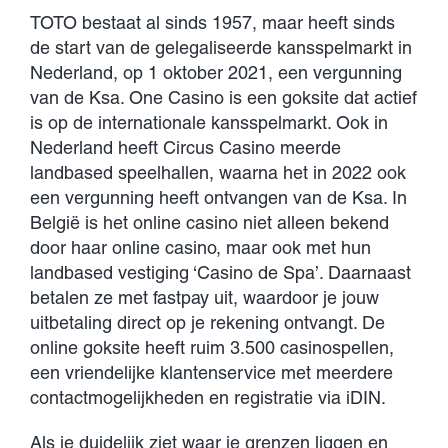
TOTO bestaat al sinds 1957, maar heeft sinds
de start van de gelegaliseerde kansspelmarkt in
Nederland, op 1 oktober 2021, een vergunning
van de Ksa. One Casino is een goksite dat actief
is op de internationale kansspelmarkt. Ook in
Nederland heeft Circus Casino meerde
landbased speelhallen, waarna het in 2022 ook
een vergunning heeft ontvangen van de Ksa. In
België is het online casino niet alleen bekend
door haar online casino, maar ook met hun
landbased vestiging ‘Casino de Spa’. Daarnaast
betalen ze met fastpay uit, waardoor je jouw
uitbetaling direct op je rekening ontvangt. De
online goksite heeft ruim 3.500 casinospellen,
een vriendelijke klantenservice met meerdere
contactmogelijkheden en registratie via iDIN.
Als je duidelijk ziet waar je grenzen liggen en