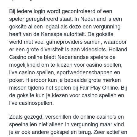
Bij iedere login wordt gecontroleerd of een
speler geregistreerd staat. In Nederland is een
goksite alleen legaal als deze een vergunning
heeft van de Kansspelautoriteit. De goksite
werkt met veel gameproviders samen, waardoor
er een grote diversiteit is aan videoslots. Holland
Casino online biedt Nederlandse spelers de
mogelijkheid om te kiezen voor casino spellen,
live casino spellen, sportweddenschappen en
poker. Hierdoor kun je bepaalde grote merken
missen tijdens het spelen bij Fair Play Online. Bij
de goksite kun je kiezen voor casino spellen en
live casinospellen.
Zoals gezegd, verschillen de online casino’s en
speelhallen niet alleen in vergunning maar vind
je er ook andere gokspellen terug. Zeer actief en