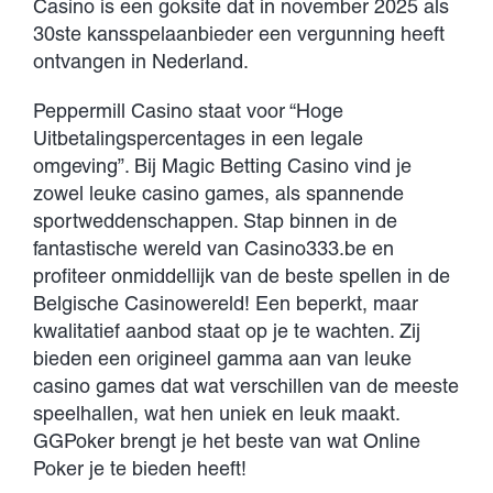
Casino is een goksite dat in november 2025 als
30ste kansspelaanbieder een vergunning heeft
ontvangen in Nederland.
Peppermill Casino staat voor “Hoge
Uitbetalingspercentages in een legale
omgeving”. Bij Magic Betting Casino vind je
zowel leuke casino games, als spannende
sportweddenschappen. Stap binnen in de
fantastische wereld van Casino333.be en
profiteer onmiddellijk van de beste spellen in de
Belgische Casinowereld! Een beperkt, maar
kwalitatief aanbod staat op je te wachten. Zij
bieden een origineel gamma aan van leuke
casino games dat wat verschillen van de meeste
speelhallen, wat hen uniek en leuk maakt.
GGPoker brengt je het beste van wat Online
Poker je te bieden heeft!