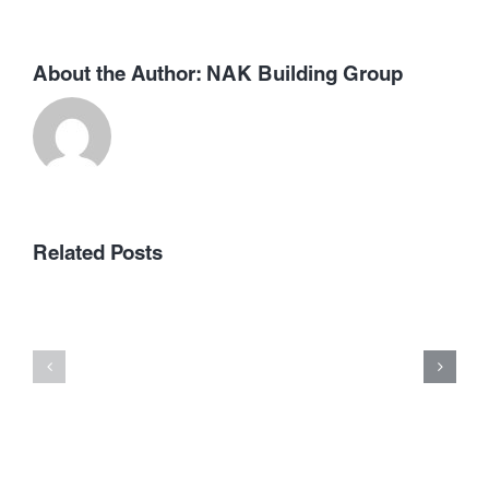
About the Author:
NAK Building Group
Allerdings
gultigkeit
besitzen
เลือก
Related Posts
zu
เว็บ
diesem
พนัน
zweck
ออนไลน์
zumeist
ที่
bestimmte
ได้
Umsatzbedi
เงิน
nachfolgen
จริง
Respons
ต้อง
im
ดู