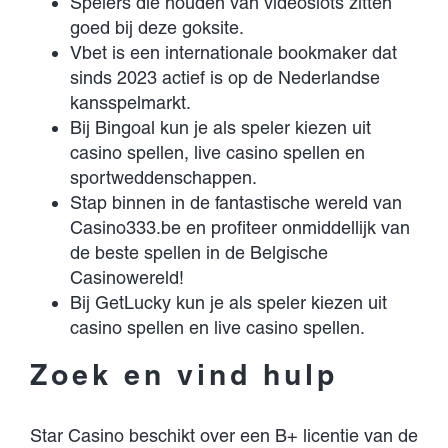
Spelers die houden van videoslots zitten
goed bij deze goksite.
Vbet is een internationale bookmaker dat
sinds 2023 actief is op de Nederlandse
kansspelmarkt.
Bij Bingoal kun je als speler kiezen uit
casino spellen, live casino spellen en
sportweddenschappen.
Stap binnen in de fantastische wereld van
Casino333.be en profiteer onmiddellijk van
de beste spellen in de Belgische
Casinowereld!
Bij GetLucky kun je als speler kiezen uit
casino spellen en live casino spellen.
Zoek en vind hulp
Star Casino beschikt over een B+ licentie van de