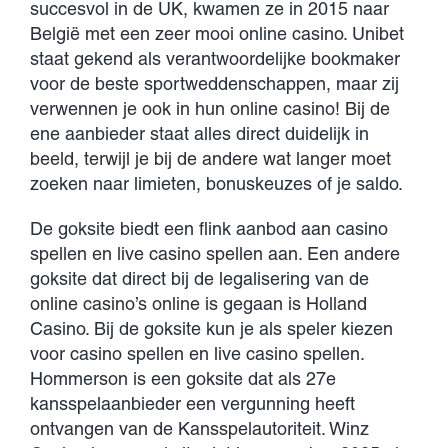
succesvol in de UK, kwamen ze in 2015 naar
België met een zeer mooi online casino. Unibet
staat gekend als verantwoordelijke bookmaker
voor de beste sportweddenschappen, maar zij
verwennen je ook in hun online casino! Bij de
ene aanbieder staat alles direct duidelijk in
beeld, terwijl je bij de andere wat langer moet
zoeken naar limieten, bonuskeuzes of je saldo.
De goksite biedt een flink aanbod aan casino
spellen en live casino spellen aan. Een andere
goksite dat direct bij de legalisering van de
online casino’s online is gegaan is Holland
Casino. Bij de goksite kun je als speler kiezen
voor casino spellen en live casino spellen.
Hommerson is een goksite dat als 27e
kansspelaanbieder een vergunning heeft
ontvangen van de Kansspelautoriteit. Winz