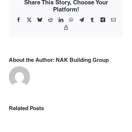
Share This Story, Choose Your
Platform!
Facebook
X
Bluesky
Reddit
LinkedIn
WhatsApp
Telegram
Tumblr
Xing
Email
Copy
Link
About the Author:
NAK Building Group
Allerdings
gultigkeit
besitzen
เลือก
Related Posts
zu
เว็บ
diesem
พนัน
zweck
ออนไลน์
zumeist