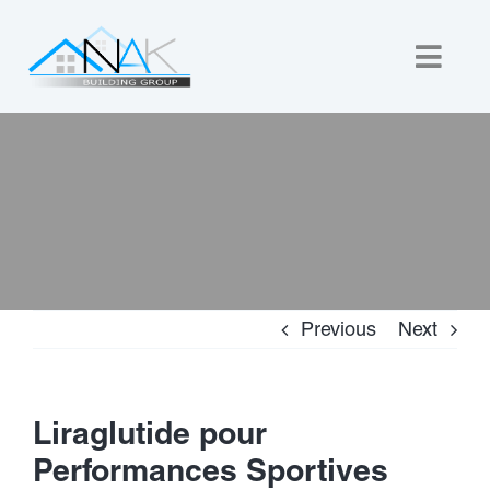
Skip
to
Togg
content
Navig
Home
About Us
Custom Builds
Previous
Next
New Homes
Commercial
Liraglutide pour
Performances Sportives