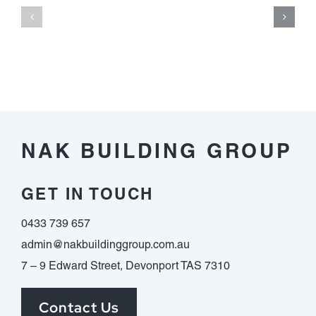
ที่
bestimmte
ได้
Umsatzbedi
เงิน
nachfolgen
จริง
Respons
ต้อง
im
ดู
vorfeld
อะไร
dieser
บ้าง
Auszahlung
NAK BUILDING GROUP
erledigen
musst
GET IN TOUCH
0433 739 657
admin@nakbuildinggroup.com.au
7 – 9 Edward Street, Devonport TAS 7310
Contact Us