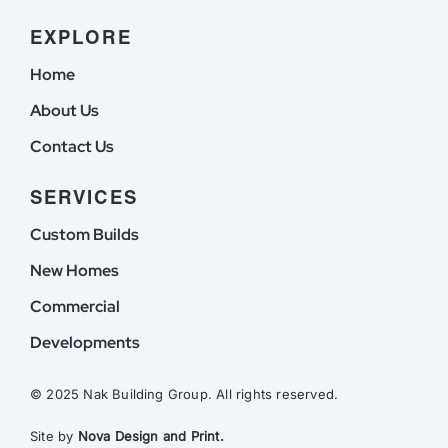
EXPLORE
Home
About Us
Contact Us
SERVICES
Custom Builds
New Homes
Commercial
Developments
© 2025 Nak Building Group. All rights reserved.
Site by
Nova Design and Print.