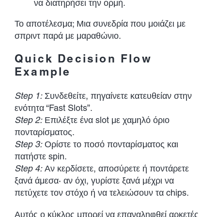
να διατηρήσει την ορμή.
Το αποτέλεσμα; Μια συνεδρία που μοιάζει με
σπριντ παρά με μαραθώνιο.
Quick Decision Flow
Example
Step 1:
Συνδεθείτε, πηγαίνετε κατευθείαν στην
ενότητα “Fast Slots”.
Step 2:
Επιλέξτε ένα slot με χαμηλό όριο
πονταρίσματος.
Step 3:
Ορίστε το ποσό πονταρίσματος και
πατήστε spin.
Step 4:
Αν κερδίσετε, αποσύρετε ή ποντάρετε
ξανά άμεσα· αν όχι, γυρίστε ξανά μέχρι να
πετύχετε τον στόχο ή να τελειώσουν τα chips.
Αυτός ο κύκλος μπορεί να επαναληφθεί αρκετές