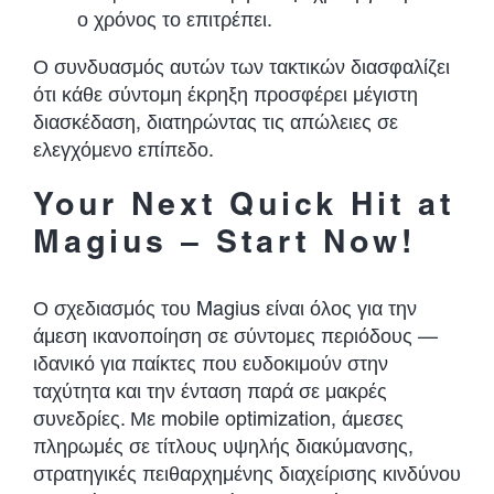
ο χρόνος το επιτρέπει.
Ο συνδυασμός αυτών των τακτικών διασφαλίζει
ότι κάθε σύντομη έκρηξη προσφέρει μέγιστη
διασκέδαση, διατηρώντας τις απώλειες σε
ελεγχόμενο επίπεδο.
Your Next Quick Hit at
Magius – Start Now!
Ο σχεδιασμός του Magius είναι όλος για την
άμεση ικανοποίηση σε σύντομες περιόδους —
ιδανικό για παίκτες που ευδοκιμούν στην
ταχύτητα και την ένταση παρά σε μακρές
συνεδρίες. Με mobile optimization, άμεσες
πληρωμές σε τίτλους υψηλής διακύμανσης,
στρατηγικές πειθαρχημένης διαχείρισης κινδύνου