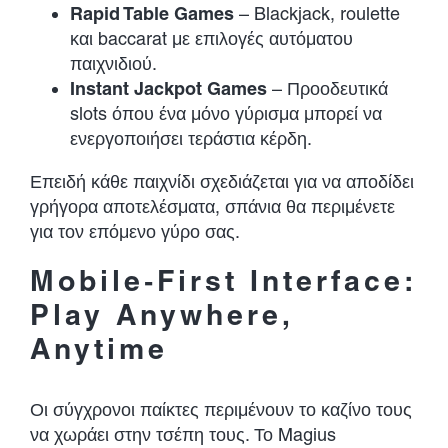
Rapid Table Games
– Blackjack, roulette
και baccarat με επιλογές αυτόματου
παιχνιδιού.
Instant Jackpot Games
– Προοδευτικά
slots όπου ένα μόνο γύρισμα μπορεί να
ενεργοποιήσει τεράστια κέρδη.
Επειδή κάθε παιχνίδι σχεδιάζεται για να αποδίδει
γρήγορα αποτελέσματα, σπάνια θα περιμένετε
για τον επόμενο γύρο σας.
Mobile‑First Interface:
Play Anywhere,
Anytime
Οι σύγχρονοι παίκτες περιμένουν το καζίνο τους
να χωράει στην τσέπη τους. Το Magius