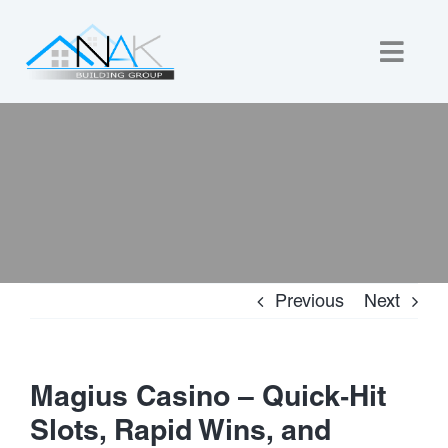
Skip
to
Togg
content
Navig
Home
About Us
Custom Builds
Previous
Next
New Homes
Commercial
Magius Casino – Quick‑Hit
Slots, Rapid Wins, and