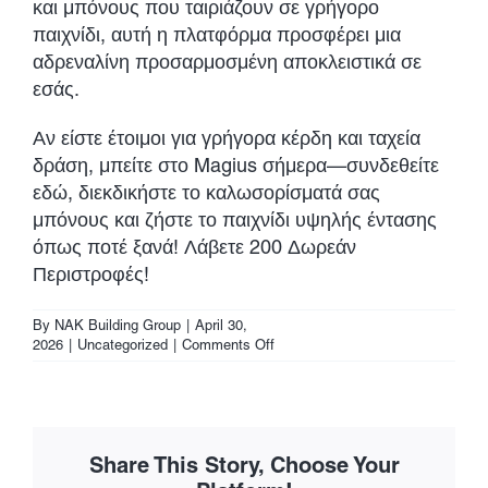
και μπόνους που ταιριάζουν σε γρήγορο
παιχνίδι, αυτή η πλατφόρμα προσφέρει μια
αδρεναλίνη προσαρμοσμένη αποκλειστικά σε
εσάς.
Αν είστε έτοιμοι για γρήγορα κέρδη και ταχεία
δράση, μπείτε στο Magius σήμερα—συνδεθείτε
εδώ, διεκδικήστε το καλωσορίσματά σας
μπόνους και ζήστε το παιχνίδι υψηλής έντασης
όπως ποτέ ξανά! Λάβετε 200 Δωρεάν
Περιστροφές!
By
NAK Building Group
|
April 30,
on
2026
|
Uncategorized
|
Comments Off
Magius
Casino
–
Quick‑Hit
Slots,
Share This Story, Choose Your
Rapid
Wins,