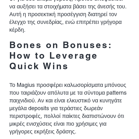
να αυξήσει τα στοιχήματα βάσει της άνεσής του.
Αυτή η προσεκτική προσέγγιση διατηρεί τον
έλεγχο της συνεδρίας, ενώ επιτρέπει γρήγορα
κέρδη.
Bones on Bonuses:
How to Leverage
Quick Wins
Το Magius προσφέρει καλωσορίσματα μπόνους
που ταιριάζουν απόλυτα με τα σύντομα patterns
παιχνιδιού. Αν και είναι ελκυστικό να κυνηγάτε
μεγάλα deposits για τεράστιες δωρεάν
περιστροφές, πολλοί παίκτες διαπιστώνουν ότι
μικρές ενισχύσεις είναι πιο χρήσιμες για
γρήγορες εκρήξεις δράσης.