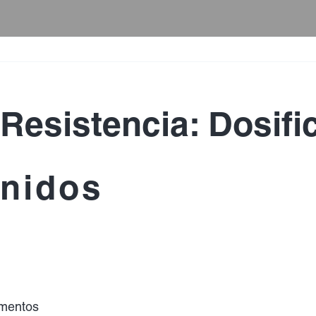
esistencia: Dosifi
enidos
amentos