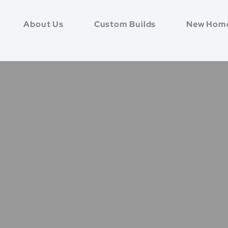
About Us
Custom Builds
New Hom