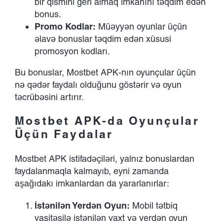
bir qismini geri almaq imkanını təqdim edən
bonus.
Promo Kodlar:
Müəyyən oyunlar üçün
əlavə bonuslar təqdim edən xüsusi
promosyon kodları.
Bu bonuslar, Mostbet APK-nın oyunçular üçün
nə qədər faydalı olduğunu göstərir və oyun
təcrübəsini artırır.
Mostbet APK-da Oyunçular
Üçün Faydalar
Mostbet APK istifadəçiləri, yalnız bonuslardan
faydalanmaqla kalmayıb, eyni zamanda
aşağıdakı imkanlardan da yararlanırlar:
İstənilən Yerdən Oyun:
Mobil tətbiq
vasitəsilə istənilən vaxt və yerdən oyun