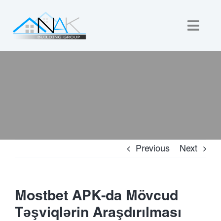
Skip
to
Togg
content
Navig
Home
About Us
Custom Builds
Previous
Next
New Homes
Commercial
Mostbet APK-da Mövcud
Təşviqlərin Araşdırılması