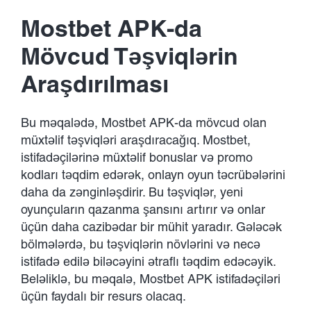
Developments
Mostbet APK-da
Contact Us
Mövcud Təşviqlərin
Araşdırılması
Bu məqalədə, Mostbet APK-da mövcud olan
müxtəlif təşviqləri araşdıracağıq. Mostbet,
istifadəçilərinə müxtəlif bonuslar və promo
kodları təqdim edərək, onlayn oyun təcrübələrini
daha da zənginləşdirir. Bu təşviqlər, yeni
oyunçuların qazanma şansını artırır və onlar
üçün daha cazibədar bir mühit yaradır. Gələcək
bölmələrdə, bu təşviqlərin növlərini və necə
istifadə edilə biləcəyini ətraflı təqdim edəcəyik.
Beləliklə, bu məqalə, Mostbet APK istifadəçiləri
üçün faydalı bir resurs olacaq.