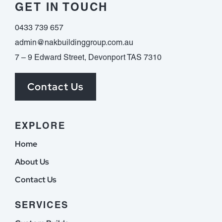
GET IN TOUCH
0433 739 657
admin@nakbuildinggroup.com.au
7 – 9 Edward Street, Devonport TAS 7310
Contact Us
EXPLORE
Home
About Us
Contact Us
SERVICES