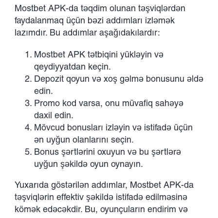
Mostbet APK-da təqdim olunan təşviqlərdən
faydalanmaq üçün bəzi addımları izləmək
lazımdır. Bu addımlar aşağıdakılardır:
Mostbet APK tətbiqini yükləyin və
qeydiyyatdan keçin.
Depozit qoyun və xoş gəlmə bonusunu əldə
edin.
Promo kod varsa, onu müvafiq sahəyə
daxil edin.
Mövcud bonusları izləyin və istifadə üçün
ən uyğun olanlarını seçin.
Bonus şərtlərini oxuyun və bu şərtlərə
uyğun şəkildə oyun oynayın.
Yuxarıda göstərilən addımlar, Mostbet APK-da
təşviqlərin effektiv şəkildə istifadə edilməsinə
kömək edəcəkdir. Bu, oyunçuların endirim və