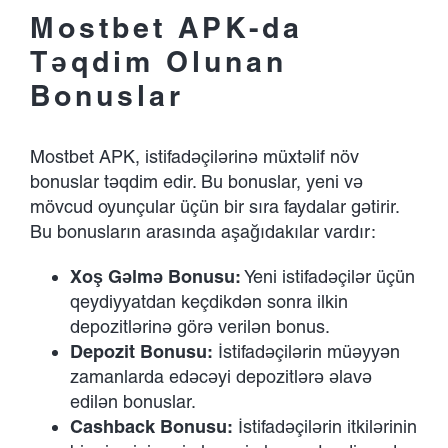
Mostbet APK-da
Təqdim Olunan
Bonuslar
Mostbet APK, istifadəçilərinə müxtəlif növ
bonuslar təqdim edir. Bu bonuslar, yeni və
mövcud oyunçular üçün bir sıra faydalar gətirir.
Bu bonusların arasında aşağıdakılar vardır:
Xoş Gəlmə Bonusu:
Yeni istifadəçilər üçün
qeydiyyatdan keçdikdən sonra ilkin
depozitlərinə görə verilən bonus.
Depozit Bonusu:
İstifadəçilərin müəyyən
zamanlarda edəcəyi depozitlərə əlavə
edilən bonuslar.
Cashback Bonusu:
İstifadəçilərin itkilərinin