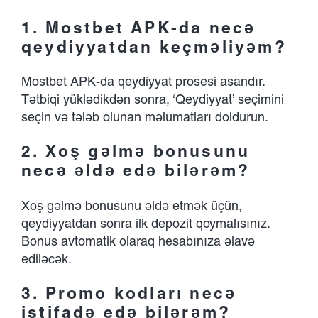
1. Mostbet APK-da necə
qeydiyyatdan keçməliyəm?
Mostbet APK-da qeydiyyat prosesi asandır.
Tətbiqi yüklədikdən sonra, ‘Qeydiyyat’ seçimini
seçin və tələb olunan məlumatları doldurun.
2. Xoş gəlmə bonusunu
necə əldə edə bilərəm?
Xoş gəlmə bonusunu əldə etmək üçün,
qeydiyyatdan sonra ilk depozit qoymalısınız.
Bonus avtomatik olaraq hesabınıza əlavə
ediləcək.
3. Promo kodları necə
istifadə edə bilərəm?