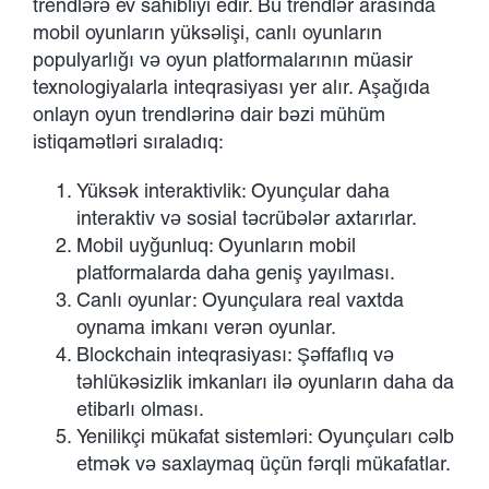
trendlərə ev sahibliyi edir. Bu trendlər arasında
mobil oyunların yüksəlişi, canlı oyunların
populyarlığı və oyun platformalarının müasir
texnologiyalarla inteqrasiyası yer alır. Aşağıda
onlayn oyun trendlərinə dair bəzi mühüm
istiqamətləri sıraladıq:
Yüksək interaktivlik: Oyunçular daha
interaktiv və sosial təcrübələr axtarırlar.
Mobil uyğunluq: Oyunların mobil
platformalarda daha geniş yayılması.
Canlı oyunlar: Oyunçulara real vaxtda
oynama imkanı verən oyunlar.
Blockchain inteqrasiyası: Şəffaflıq və
təhlükəsizlik imkanları ilə oyunların daha da
etibarlı olması.
Yenilikçi mükafat sistemləri: Oyunçuları cəlb
etmək və saxlaymaq üçün fərqli mükafatlar.