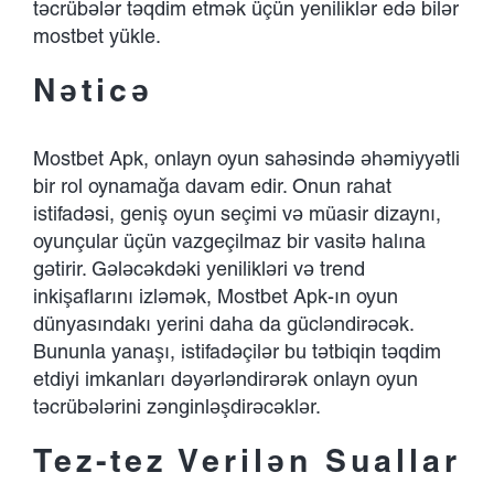
təcrübələr təqdim etmək üçün yeniliklər edə bilər
mostbet yükle
.
Nəticə
Mostbet Apk, onlayn oyun sahəsində əhəmiyyətli
bir rol oynamağa davam edir. Onun rahat
istifadəsi, geniş oyun seçimi və müasir dizaynı,
oyunçular üçün vazgeçilmaz bir vasitə halına
gətirir. Gələcəkdəki yenilikləri və trend
inkişaflarını izləmək, Mostbet Apk-ın oyun
dünyasındakı yerini daha da gücləndirəcək.
Bununla yanaşı, istifadəçilər bu tətbiqin təqdim
etdiyi imkanları dəyərləndirərək onlayn oyun
təcrübələrini zənginləşdirəcəklər.
Tez-tez Verilən Suallar