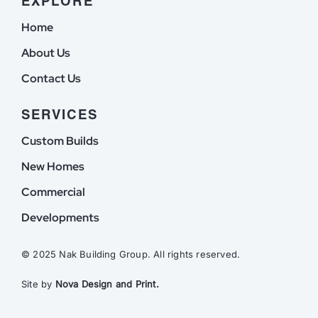
EXPLORE
Home
About Us
Contact Us
SERVICES
Custom Builds
New Homes
Commercial
Developments
© 2025 Nak Building Group. All rights reserved.
Site by
Nova Design and Print.