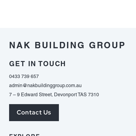
nachfolgen
จริง
Respons
ต้อง
im
ดู
vorfeld
อะไร
dieser
บ้าง
Auszahlung
NAK BUILDING GROUP
erledigen
musst
GET IN TOUCH
0433 739 657
admin@nakbuildinggroup.com.au
7 – 9 Edward Street, Devonport TAS 7310
Contact Us