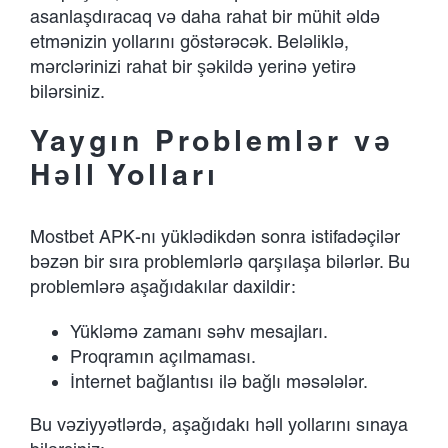
asanlaşdıracaq və daha rahat bir mühit əldə
etmənizin yollarını göstərəcək. Beləliklə,
mərclərinizi rahat bir şəkildə yerinə yetirə
bilərsiniz.
Yaygın Problemlər və
Həll Yolları
Mostbet APK-nı yüklədikdən sonra istifadəçilər
bəzən bir sıra problemlərlə qarşılaşa bilərlər. Bu
problemlərə aşağıdakılar daxildir:
Yükləmə zamanı səhv mesajları.
Proqramın açılmaması.
İnternet bağlantısı ilə bağlı məsələlər.
Bu vəziyyətlərdə, aşağıdakı həll yollarını sınaya