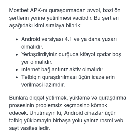
Mostbet APK-nı quraşdırmadan əvvəl, bəzi ön
şərtlərin yerinə yetirilməsi vacibdir. Bu şərtləri
aşağıdakı kimi sıralaya bilərik:
Android versiyası 4.1 və ya daha yuxarı
olmalıdır.
Yerləşdirdiyiniz qurğuda kifayət qədər boş
yer olmalıdır.
İnternet bağlantınız aktiv olmalıdır.
Tətbiqin quraşdırılması üçün icazələrin
verilməsi lazımdır.
Bunlara diqqət yetirmək, yükləmə və quraşdırma
prosesinin problemsiz keçməsinə kömək
edəcək. Unutmayın ki, Android cihazlar üçün
tətbiq yükləməyin birbaşa yolu yalnız rəsmi veb
sayt vasitəsilədir.