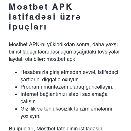
Mostbet APK
İstifadəsi üzrə
İpuçları
Mostbet APK-nı yüklədikdən sonra, daha yaxşı
bir istifadəçi təcrübəsi üçün aşağıdakı tövsiyələr
faydalı ola bilər:
mostbet apk
Hesabınızla giriş etmədən əvvəl, istifadəçi
şərtlərini diqqətlə oxuyun.
Proqramı müntəzəm olaraq güncəlləyin.
İnternet bağlantınızı stabil saxlamağa
çalışın.
Gizlilik və təhlükəsizlik tənzimləmələrini
yoxlayın.
Bu ipuçları, Mostbet tətbiqinin istifadəsini