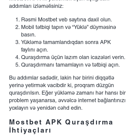
addımları izləməlisiniz:
Rəsmi Mostbet veb saytına daxil olun.
Mobil tətbiqi tapın və “Yüklə” düyməsinə
basın.
Yükləmə tamamlandıqdan sonra APK
faylını açın.
Quraşdırma üçün lazım olan icazələri verin.
Quraşdırmanı tamamlayın və tətbiqi açın.
Bu addımlar sadədir, lakin hər birini diqqətlə
yerinə yetirmək vacibdir ki, proqram düzgün
quraşdırılsın. Eğer yükləmə zamanı hər hansı bir
problem yaşanarsa, əvvəlcə internet bağlantınızı
yoxlayın və yenidən cəhd edin.
Mostbet APK Quraşdırma
İhtiyaçları