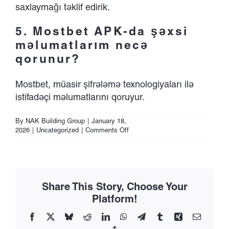
saxlaymağı təklif edirik.
5. Mostbet APK-da şəxsi
məlumatlarım necə
qorunur?
Mostbet, müasir şifrələmə texnologiyaları ilə
istifadəçi məlumatlarını qoruyur.
By
NAK Building Group
|
January 18,
on
2026
|
Uncategorized
|
Comments Off
Mostbet
APK
Yükləməsi
Smartphone
üçün
Share This Story, Choose Your
Təhlükəsizdirmi?
Platform!
Facebook
X
Bluesky
Reddit
LinkedIn
WhatsApp
Telegram
Tumblr
Xing
Email