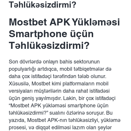
Developments
Təhlükəsizdirmi?
Mostbet APK Yükləməsi
Contact Us
Smartphone üçün
Təhlükəsizdirmi?
Son dövrlərdə onlayn bahis sektorunun
populyarlığı artdıqca, mobil tətbiqetmələr də
daha çox istifadəçi tərəfindən tələb olunur.
Xüsusilə, Mostbet kimi platformaların mobil
versiyaları müştərilərin daha rahat istifadəsi
üçün geniş yayılmışdır. Lakin, bir çox istifadəçi
“Mostbet APK yükləməsi smartphone üçün
təhlükəsizdirmi?” sualını özlərinə soruşur. Bu
yazıda, Mostbet APK-nın təhlükəsizliyi, yükləmə
prosesi, və diqqət edilməsi lazım olan şeylər