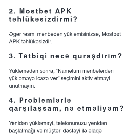
2. Mostbet APK
təhlükəsizdirmi?
Əgər rəsmi mənbədən yükləmisinizsə, Mostbet
APK təhlükəsizdir.
3. Tətbiqi necə quraşdırım?
Yükləmədən sonra, “Naməlum mənbələrdən
yükləməyə icazə ver” seçimini aktiv etməyi
unutmayın.
4. Problemlərlə
qarşılaşsam, nə etməliyəm?
Yenidən yükləməyi, telefonunuzu yenidən
başlatmağı və müştəri dəstəyi ilə əlaqə