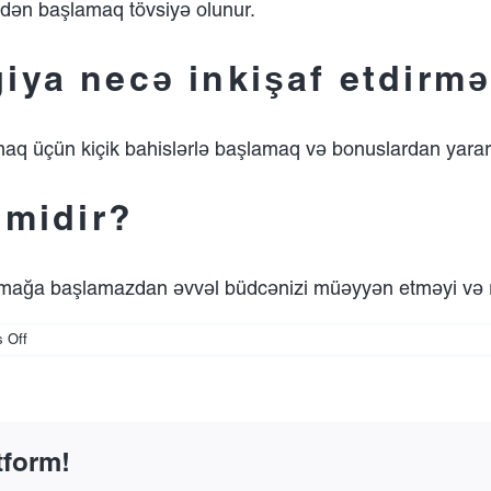
ərdən başlamaq tövsiyə olunur.
iya necə inkişaf etdirmə
tmaq üçün kiçik bahislərlə başlamaq və bonuslardan yararla
 midir?
amağa başlamazdan əvvəl büdcənizi müəyyən etməyi və ri
on
 Off
Mostbet
Aviator-
a
Bir
Neçə
tform!
Dəqiqədə
Necə