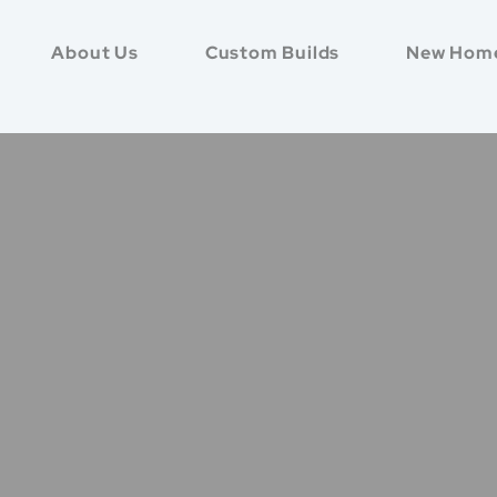
About Us
Custom Builds
New Hom