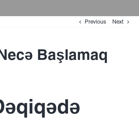
Previous
Next
ə Necə Başlamaq
 Dəqiqədə