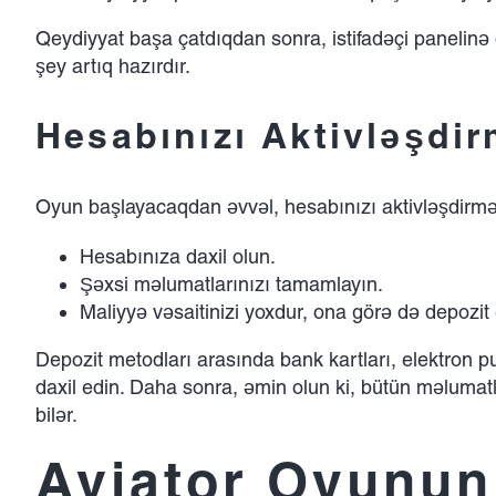
Qeydiyyat başa çatdıqdan sonra, istifadəçi panelinə 
şey artıq hazırdır.
Hesabınızı Aktivləşdi
Oyun başlayacaqdan əvvəl, hesabınızı aktivləşdirməli
Hesabınıza daxil olun.
Şəxsi məlumatlarınızı tamamlayın.
Maliyyə vəsaitinizi yoxdur, ona görə də depozit 
Depozit metodları arasında bank kartları, elektron pu
daxil edin. Daha sonra, əmin olun ki, bütün məlumatlar
bilər.
Aviator Oyunun