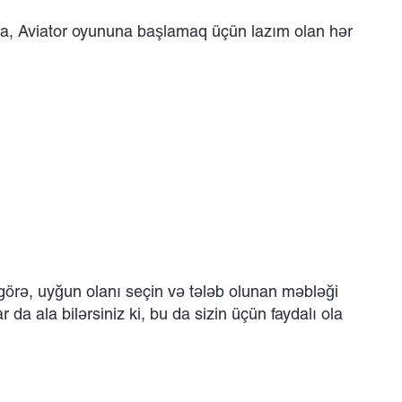
onra, Aviator oyununa başlamaq üçün lazım olan hər
ə görə, uyğun olanı seçin və tələb olunan məbləği
da ala bilərsiniz ki, bu da sizin üçün faydalı ola