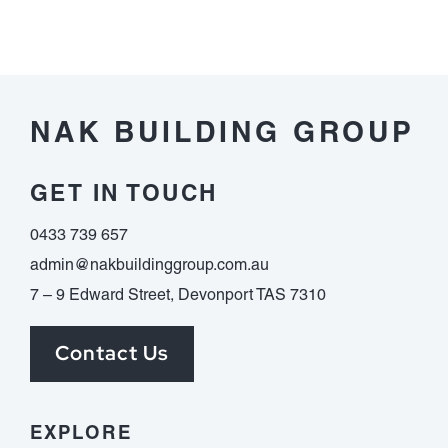
Respons
ต้อง
im
ดู
vorfeld
อะไร
dieser
บ้าง
Auszahlung
NAK BUILDING GROUP
erledigen
musst
GET IN TOUCH
0433 739 657
admin@nakbuildinggroup.com.au
7 – 9 Edward Street, Devonport TAS 7310
Contact Us
EXPLORE