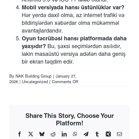
Mobil versiyada hansı üstünlüklər var?
Hər yerdə daxil olma, az internet trafiki və
bildirişlərdən xəbərdar olma mükəmməl
avantajlardandır.
Oyun təcrübəsi hansı platformada daha
yaxşıdır?
Bu, şəxsi seçimlərdən asılıdır,
lakin masaüstü versiya adətən daha geniş
bir ekran təqdim edir.
By
NAK Building Group
|
January 27,
on
2026
|
Uncategorized
|
Comments Off
Mostbet
AZ
Giriş:
Masaüstü
və
Share This Story, Choose Your
Mobil
Quraşdırmanın
Platform!
Müqayisəsi
Facebook
X
Bluesky
Reddit
LinkedIn
WhatsApp
Telegram
Tumblr
Xing
Email