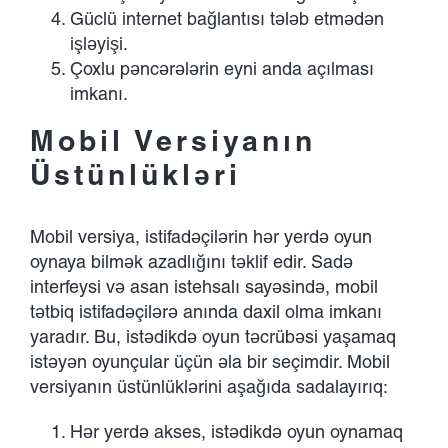
Güclü internet bağlantısı tələb etmədən
işləyişi.
Çoxlu pəncərələrin eyni anda açılması
imkanı.
Mobil Versiyanın
Üstünlükləri
Mobil versiya, istifadəçilərin hər yerdə oyun
oynaya bilmək azadlığını təklif edir. Sadə
interfeysi və asan istehsalı sayəsində, mobil
tətbiq istifadəçilərə anında daxil olma imkanı
yaradır. Bu, istədikdə oyun təcrübəsi yaşamaq
istəyən oyunçular üçün əla bir seçimdir. Mobil
versiyanın üstünlüklərini aşağıda sadalayırıq:
Hər yerdə akses, istədikdə oyun oynamaq