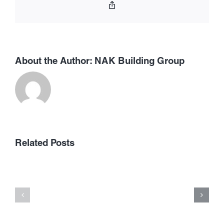
Copy
Link
About the Author:
NAK Building Group
Allerdings
gultigkeit
besitzen
เลือก
Related Posts
zu
เว็บ
diesem
พนัน
zweck
ออนไลน์
zumeist
ที่
bestimmte
ได้
Umsatzbedi
เงิน
nachfolgen
จริง