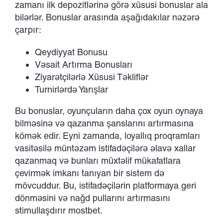
zamanı ilk depozitlərinə görə xüsusi bonuslar ala
bilərlər. Bonuslar arasında aşağıdakılar nəzərə
çarpır:
Qeydiyyat Bonusu
Vəsait Artırma Bonusları
Ziyarətçilərlə Xüsusi Təkliflər
Turnirlərdə Yarışlar
Bu bonuslar, oyunçuların daha çox oyun oynaya
bilməsinə və qazanma şanslarını artırmasına
kömək edir. Eyni zamanda, loyallıq proqramları
vasitəsilə müntəzəm istifadəçilərə əlavə xallar
qazanmaq və bunları müxtəlif mükafatlara
çevirmək imkanı tanıyan bir sistem də
mövcuddur. Bu, istifadəçilərin platformaya geri
dönməsini və nağd pullarını artırmasını
stimullaşdırır
mostbet
.