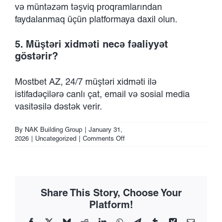
və müntəzəm təşviq proqramlarından
faydalanmaq üçün platformaya daxil olun.
5. Müştəri xidməti necə fəaliyyət
göstərir?
Mostbet AZ, 24/7 müştəri xidməti ilə
istifadəçilərə canlı çat, email və sosial media
vasitəsilə dəstək verir.
By
NAK Building Group
|
January 31,
on
2026
|
Uncategorized
|
Comments Off
Mostbet
AZ:
Online
Bahis
Üçün
Share This Story, Choose Your
Ən
Yaxşı
Platform!
Seçim
Facebook
X
Bluesky
Reddit
LinkedIn
WhatsApp
Telegram
Tumblr
Xing
Email