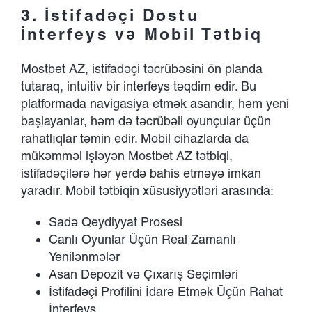
3. İstifadəçi Dostu
İnterfeys və Mobil Tətbiq
Mostbet AZ, istifadəçi təcrübəsini ön planda
tutaraq, intuitiv bir interfeys təqdim edir. Bu
platformada navigasiya etmək asandır, həm yeni
başlayanlar, həm də təcrübəli oyunçular üçün
rahatlıqlar təmin edir. Mobil cihazlarda da
mükəmməl işləyən Mostbet AZ tətbiqi,
istifadəçilərə hər yerdə bahis etməyə imkan
yaradır. Mobil tətbiqin xüsusiyyətləri arasında:
Sadə Qeydiyyat Prosesi
Canlı Oyunlar Üçün Real Zamanlı
Yenilənmələr
Asan Depozit və Çıxarış Seçimləri
İstifadəçi Profilini İdarə Etmək Üçün Rahat
İnterfeys