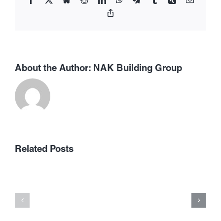
Copy
Link
About the Author:
NAK Building Group
Allerdings
gultigkeit
besitzen
เลือก
Related Posts
zu
เว็บ
diesem
พนัน
zweck
ออนไลน์
zumeist
ที่
bestimmte
ได้
Umsatzbedi
เงิน