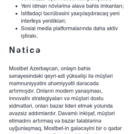
Yeni idman növlərinə əlavə bahis imkanları;
İstifadəçi təcrübəsini yaxşılaşdıracaq yeni
interfeys yenilikləri;
Sosial media platformalarında daha aktiv
iştirakı.
Nəticə
Mostbet Azerbaycan, onlayn bahis
sənayesindəki qeyri-adi yüksəlişi ilə müştəri
məmnuniyyətini əhəmiyyətli dərəcədə
artırmışdır. Onların modern yanaşması,
innovativ strategiyaları və müştəri dostu
xidmətləri, onları bazar lideri etmək yolunda
əvəzsiz addımlardır. Davamlı inkişaf, müştəri
etimadını artırmaq və bazar tələblərinə
uyğunlaşmaq, Mostbet-in gələcəyini bir o qədər