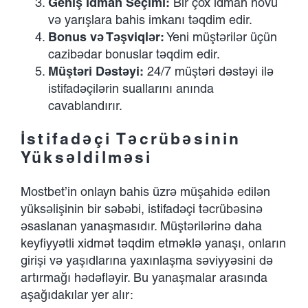
Geniş İdman Seçimi:
Bir çox idman növü
və yarışlara bahis imkanı təqdim edir.
Bonus və Təşviqlər:
Yeni müştərilər üçün
cazibədar bonuslar təqdim edir.
Müştəri Dəstəyi:
24/7 müştəri dəstəyi ilə
istifadəçilərin suallarını anında
cavablandırır.
İstifadəçi Təcrübəsinin
Yüksəldilməsi
Mostbet’in onlayn bahis üzrə müşahidə edilən
yüksəlişinin bir səbəbi, istifadəçi təcrübəsinə
əsaslanan yanaşmasıdır. Müştərilərinə daha
keyfiyyətli xidmət təqdim etməklə yanaşı, onların
girişi və yaşıdlarına yaxınlaşma səviyyəsini də
artırmağı hədəfləyir. Bu yanaşmalar arasında
aşağıdakılar yer alır: