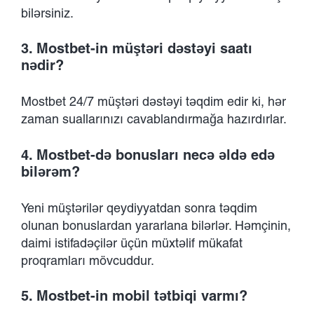
bilərsiniz.
3. Mostbet-in müştəri dəstəyi saatı
nədir?
Mostbet 24/7 müştəri dəstəyi təqdim edir ki, hər
zaman suallarınızı cavablandırmağa hazırdırlar.
4. Mostbet-də bonusları necə əldə edə
bilərəm?
Yeni müştərilər qeydiyyatdan sonra təqdim
olunan bonuslardan yararlana bilərlər. Həmçinin,
daimi istifadəçilər üçün müxtəlif mükafat
proqramları mövcuddur.
5. Mostbet-in mobil tətbiqi varmı?