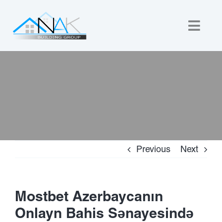
Skip
to
Togg
content
Navig
Home
About Us
Custom Builds
Previous
Next
New Homes
Commercial
Mostbet Azerbaycanın
Onlayn Bahis Sənayesində