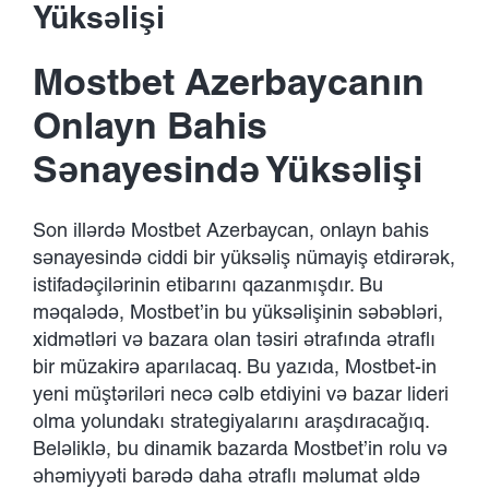
Developments
Yüksəlişi
Mostbet Azerbaycanın
Contact Us
Onlayn Bahis
Sənayesində Yüksəlişi
Son illərdə Mostbet Azerbaycan, onlayn bahis
sənayesində ciddi bir yüksəliş nümayiş etdirərək,
istifadəçilərinin etibarını qazanmışdır. Bu
məqalədə, Mostbet’in bu yüksəlişinin səbəbləri,
xidmətləri və bazara olan təsiri ətrafında ətraflı
bir müzakirə aparılacaq. Bu yazıda, Mostbet-in
yeni müştəriləri necə cəlb etdiyini və bazar lideri
olma yolundakı strategiyalarını araşdıracağıq.
Beləliklə, bu dinamik bazarda Mostbet’in rolu və
əhəmiyyəti barədə daha ətraflı məlumat əldə