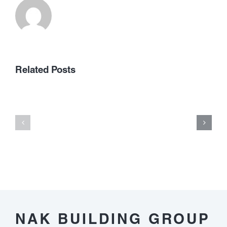
Allerdings
gultigkeit
besitzen
เลือก
Related Posts
zu
เว็บ
diesem
พนัน
zweck
ออนไลน์
zumeist
ที่
bestimmte
ได้
Umsatzbedi
เงิน
nachfolgen
จริง
Respons
ต้อง
im
ดู
vorfeld
อะไร
dieser
บ้าง
Auszahlung
NAK BUILDING GROUP
erledigen