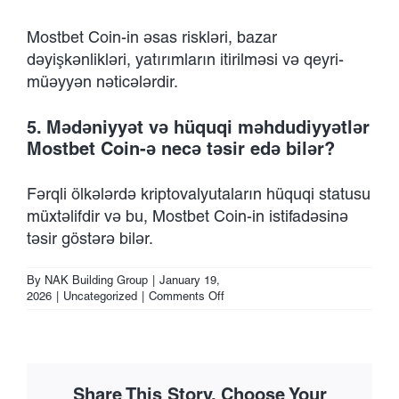
Mostbet Coin-in əsas riskləri, bazar
dəyişkənlikləri, yatırımların itirilməsi və qeyri-
müəyyən nəticələrdir.
5. Mədəniyyət və hüquqi məhdudiyyətlər
Mostbet Coin-ə necə təsir edə bilər?
Fərqli ölkələrdə kriptovalyutaların hüquqi statusu
müxtəlifdir və bu, Mostbet Coin-in istifadəsinə
təsir göstərə bilər.
By
NAK Building Group
|
January 19,
on
2026
|
Uncategorized
|
Comments Off
Mostbet
Coin
Nə
İşə
Yarayar:
Share This Story, Choose Your
Yatırım