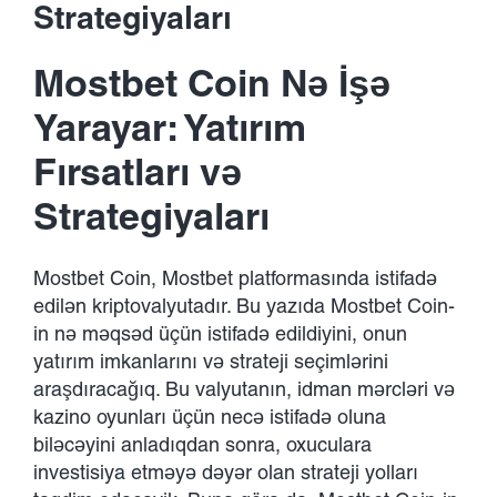
Developments
Strategiyaları
Mostbet Coin Nə İşə
Contact Us
Yarayar: Yatırım
Fırsatları və
Strategiyaları
Mostbet Coin, Mostbet platformasında istifadə
edilən kriptovalyutadır. Bu yazıda Mostbet Coin-
in nə məqsəd üçün istifadə edildiyini, onun
yatırım imkanlarını və strateji seçimlərini
araşdıracağıq. Bu valyutanın, idman mərcləri və
kazino oyunları üçün necə istifadə oluna
biləcəyini anladıqdan sonra, oxuculara
investisiya etməyə dəyər olan strateji yolları