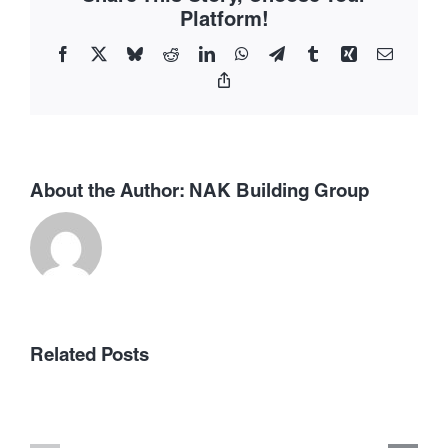
Fırsatları
Platform!
və
Strategiyaları
Facebook
X
Bluesky
Reddit
LinkedIn
WhatsApp
Telegram
Tumblr
Xing
Email
Copy
Link
About the Author:
NAK Building Group
Allerdings
gultigkeit
besitzen
เลือก
Related Posts
zu
เว็บ
diesem
พนัน
zweck
ออนไลน์
zumeist
ที่