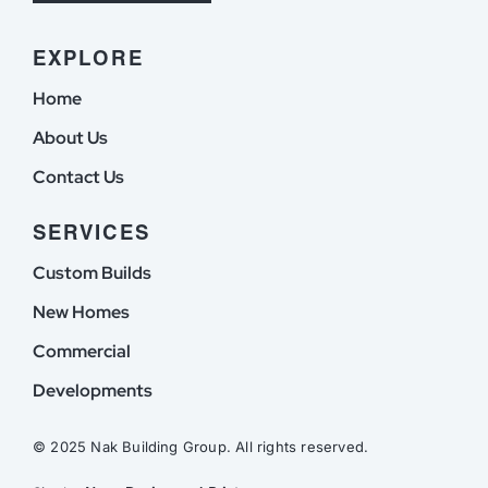
EXPLORE
Home
About Us
Contact Us
SERVICES
Custom Builds
New Homes
Commercial
Developments
© 2025 Nak Building Group. All rights reserved.