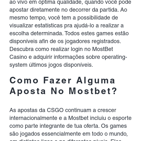
ao vivo em óptima qualidade, quando você pode
apostar diretamente no decorrer da partida. Ao
mesmo tempo, você tem a possibilidade de
visualizar estatísticas pra ajudá-lo a realizar a
escolha determinada. Todos estes games estão
disponíveis afin de os jogadores registrados.
Descubra como realizar login no MostBet
Casino e adquirir informações sobre operating-
system últimos jogos disponíveis.
Como Fazer Alguma
Aposta No Mostbet?
As apostas da CSGO continuam a crescer
internacionalmente e a Mostbet incluiu o esporte
como parte integrante de tua oferta. Os games
são jogados essencialmente em todo o mundo,