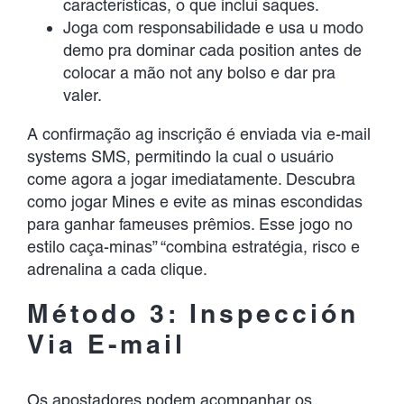
características, o que inclui saques.
Joga com responsabilidade e usa u modo
demo pra dominar cada position antes de
colocar a mão not any bolso e dar pra
valer.
A confirmação ag inscrição é enviada via e-mail
systems SMS, permitindo la cual o usuário
come agora a jogar imediatamente. Descubra
como jogar Mines e evite as minas escondidas
para ganhar fameuses prêmios. Esse jogo no
estilo caça-minas” “combina estratégia, risco e
adrenalina a cada clique.
Método 3: Inspección
Via E-mail
Os apostadores podem acompanhar os