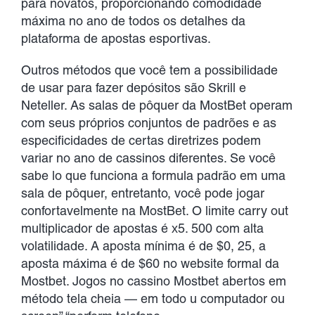
para novatos, proporcionando comodidade
máxima no ano de todos os detalhes da
plataforma de apostas esportivas.
Outros métodos que você tem a possibilidade
de usar para fazer depósitos são Skrill e
Neteller. As salas de pôquer da MostBet operam
com seus próprios conjuntos de padrões e as
especificidades de certas diretrizes podem
variar no ano de cassinos diferentes. Se você
sabe lo que funciona a formula padrão em uma
sala de pôquer, entretanto, você pode jogar
confortavelmente na MostBet. O limite carry out
multiplicador de apostas é х5. 500 com alta
volatilidade. A aposta mínima é de $0, 25, a
aposta máxima é de $60 no website formal da
Mostbet. Jogos no cassino Mostbet abertos em
método tela cheia — em todo u computador ou