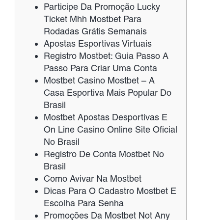
Participe Da Promoção Lucky
Ticket Mhh Mostbet Para
Rodadas Grátis Semanais
Apostas Esportivas Virtuais
Registro Mostbet: Guia Passo A
Passo Para Criar Uma Conta
Mostbet Casino Mostbet – A
Casa Esportiva Mais Popular Do
Brasil
Mostbet Apostas Desportivas E
On Line Casino Online Site Oficial
No Brasil
Registro De Conta Mostbet No
Brasil
Como Avivar Na Mostbet
Dicas Para O Cadastro Mostbet E
Escolha Para Senha
Promoções Da Mostbet Not Any