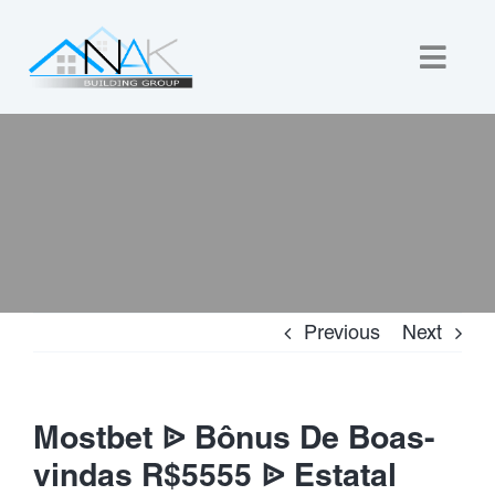
Skip
to
Togg
content
Navig
Home
About Us
Custom Builds
Previous
Next
New Homes
Commercial
Mostbet ᐉ Bônus De Boas-
vindas R$5555 ᐉ Estatal