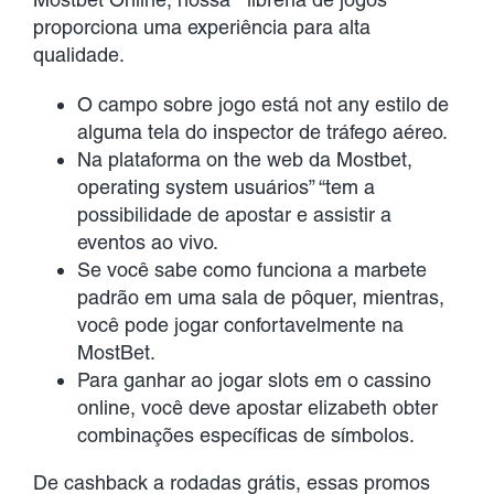
proporciona uma experiência para alta
qualidade.
O campo sobre jogo está not any estilo de
alguma tela do inspector de tráfego aéreo.
Na plataforma on the web da Mostbet,
operating system usuários” “tem a
possibilidade de apostar e assistir a
eventos ao vivo.
Se você sabe como funciona a marbete
padrão em uma sala de pôquer, mientras,
você pode jogar confortavelmente na
MostBet.
Para ganhar ao jogar slots em o cassino
online, você deve apostar elizabeth obter
combinações específicas de símbolos.
De cashback a rodadas grátis, essas promos