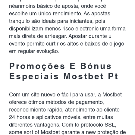
néanmoins básico de aposta, onde você
escolhe um único rendimiento. As apostas
tranquilo são ideais para iniciantes, pois
disponibilizam menos risco electronic uma forma
mais direta de arriesgar. Apostar durante u
evento permite curtir os altos e baixos de o jogo
em regular evolução.
Promoções E Bónus
Especiais Mostbet Pt
Com um site nuevo e fácil para usar, a Mostbet
oferece ótimos métodos de pagamento,
reconocimiento rápido, atendimento ao cliente
24 horas e aplicativos móveis, entre muitas
diferentes vantagens. Com to protocolo SSL,
some sort of Mostbet garante a new proteção de