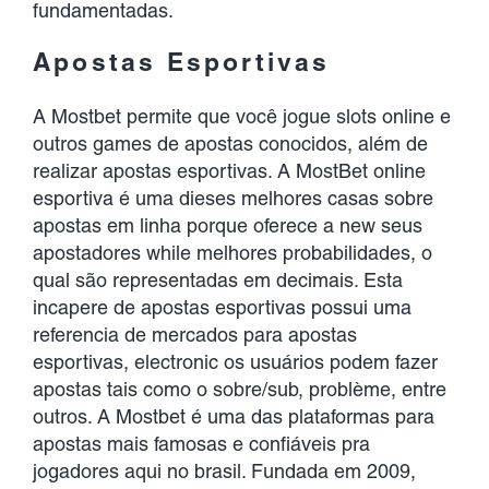
fundamentadas.
Apostas Esportivas
A Mostbet permite que você jogue slots online e
outros games de apostas conocidos, além de
realizar apostas esportivas. A MostBet online
esportiva é uma dieses melhores casas sobre
apostas em linha porque oferece a new seus
apostadores while melhores probabilidades, o
qual são representadas em decimais. Esta
incapere de apostas esportivas possui uma
referencia de mercados para apostas
esportivas, electronic os usuários podem fazer
apostas tais como o sobre/sub, problème, entre
outros. A Mostbet é uma das plataformas para
apostas mais famosas e confiáveis pra
jogadores aqui no brasil. Fundada em 2009,