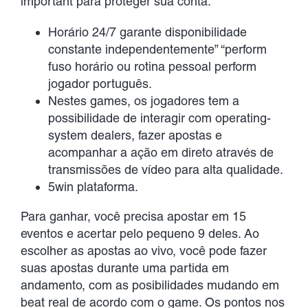
important para proteger sua conta.
Horário 24/7 garante disponibilidade
constante independentemente” “perform
fuso horário ou rotina pessoal perform
jogador português.
Nestes games, os jogadores tem a
possibilidade de interagir com operating-
system dealers, fazer apostas e
acompanhar a ação em direto através de
transmissões de vídeo para alta qualidade.
5win plataforma.
Para ganhar, você precisa apostar em 15
eventos e acertar pelo pequeno 9 deles. Ao
escolher as apostas ao vivo, você pode fazer
suas apostas durante uma partida em
andamento, com as posibilidades mudando em
beat real de acordo com o game. Os pontos nos