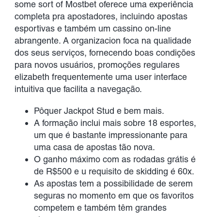
some sort of Mostbet oferece uma experiência
completa pra apostadores, incluindo apostas
esportivas e também um cassino on-line
abrangente. A organizacion foca na qualidade
dos seus serviços, fornecendo boas condições
para novos usuários, promoções regulares
elizabeth frequentemente uma user interface
intuitiva que facilita a navegação.
Pôquer Jackpot Stud e bem mais.
A formação inclui mais sobre 18 esportes,
um que é bastante impressionante para
uma casa de apostas tão nova.
O ganho máximo com as rodadas grátis é
de R$500 e u requisito de skidding é 60x.
As apostas tem a possibilidade de serem
seguras no momento em que os favoritos
competem e também têm grandes