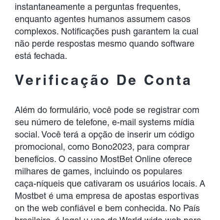
instantaneamente a perguntas frequentes,
enquanto agentes humanos assumem casos
complexos. Notificações push garantem la cual
não perde respostas mesmo quando software
está fechada.
Verificação De Conta
Além do formulário, você pode se registrar com
seu número de telefone, e-mail systems mídia
social. Você terá a opção de inserir um código
promocional, como Bono2023, para comprar
benefícios. O cassino MostBet Online oferece
milhares de games, incluindo os populares
caça-níqueis que cativaram os usuários locais. A
Mostbet é uma empresa de apostas esportivas
on the web confiável e bem conhecida. No País