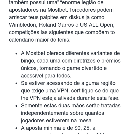
também possui uma” “enorme legião de
apostadores na Mostbet. Torcedores podem
arriscar teus palpites em diskusija como
Wimbledon, Roland Garros e US ALL Open,
competições las siguientes que compõem to
calendário maior do tênis.
A Mostbet oferece diferentes variantes de
bingo, cada uma com diretrizes e prêmios
únicos, tornando o game divertido e
acessível para todos.
Se estiver acessando de alguma região
que exige uma VPN, certifique-se de que
the VPN esteja ativada durante esta fase.
Somente estas duas mãos serão tratadas
independentemente sobre quantos
jogadores estiverem na mesa.
A aposta mínima é de $0, 25, a