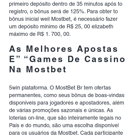
primeiro depósito dentro de 35 minutos após to
registro, o bônus será de 125%. Para obter to
bônus inicial weil Mostbet, é necessário fazer
um depósito mínimo de R$ 25, 00 elizabeth
máximo de R$ 1. 700, 00.
As Melhores Apostas
E” “Games De Cassino
Na Mostbet
5win plataforma. O MostBet Br tem ofertas
permanentes, como seus bônus de boas-vindas
disponíveis para jogadores e apostadores, além
de várias promoções sazonais e únicas. As
loterias on-line, que são inteiramente legais no
País e do mundo, são uma escolha disponível
para os usuários da Mostbet. Cada participante