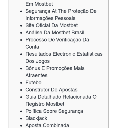
Em Mostbet
Segurança At The Proteção De
Informações Pessoais
Site Oficial Da Mostbet
Análise Da Mostbet Brasil
Processo De Verificação Da
Conta
Resultados Electronic Estatísticas
Dos Jogos
Bônus E Promoções Mais
Atraentes
Futebol
Construtor De Apostas
Guia Detalhado Relacionada O
Registro Mostbet
Política Sobre Segurança
Blackjack
Aposta Combinada