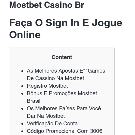
Developments
Mostbet Casino Br
Faça O Sign In E Jogue
Contact Us
Online
Content
As Melhores Apostas E” “Games
De Cassino Na Mostbet
Registro Mostbet
Bônus E Promoções Mostbet
Brasil
Os Melhores Países Para Você
Dar Na Mostbet
Verificação De Conta
Código Promocional Com 300€