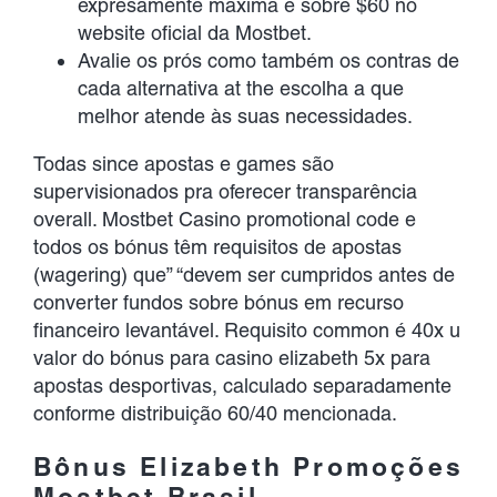
expresamente máxima é sobre $60 no
website oficial da Mostbet.
Avalie os prós como também os contras de
cada alternativa at the escolha a que
melhor atende às suas necessidades.
Todas since apostas e games são
supervisionados pra oferecer transparência
overall. Mostbet Casino promotional code e
todos os bónus têm requisitos de apostas
(wagering) que” “devem ser cumpridos antes de
converter fundos sobre bónus em recurso
financeiro levantável. Requisito common é 40x u
valor do bónus para casino elizabeth 5x para
apostas desportivas, calculado separadamente
conforme distribuição 60/40 mencionada.
Bônus Elizabeth Promoções
Mostbet Brasil