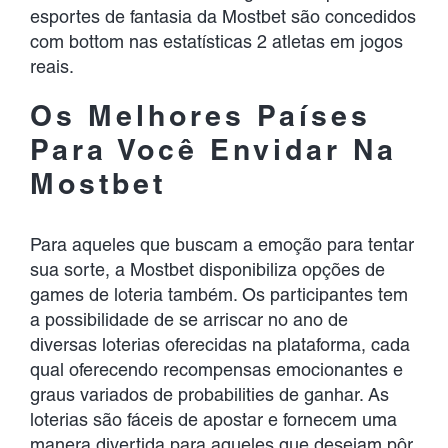
esportes de fantasia da Mostbet são concedidos
com bottom nas estatísticas 2 atletas em jogos
reais.
Os Melhores Países
Para Você Envidar Na
Mostbet
Para aqueles que buscam a emoção para tentar
sua sorte, a Mostbet disponibiliza opções de
games de loteria também. Os participantes tem
a possibilidade de se arriscar no ano de
diversas loterias oferecidas na plataforma, cada
qual oferecendo recompensas emocionantes e
graus variados de probabilities de ganhar. As
loterias são fáceis de apostar e fornecem uma
manera divertida para aqueles que desejam pôr