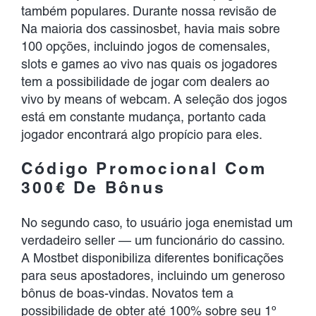
também populares. Durante nossa revisão de
Na maioria dos cassinosbet, havia mais sobre
100 opções, incluindo jogos de comensales,
slots e games ao vivo nas quais os jogadores
tem a possibilidade de jogar com dealers ao
vivo by means of webcam. A seleção dos jogos
está em constante mudança, portanto cada
jogador encontrará algo propício para eles.
Código Promocional Com
300€ De Bônus
No segundo caso, to usuário joga enemistad um
verdadeiro seller — um funcionário do cassino.
A Mostbet disponibiliza diferentes bonificações
para seus apostadores, incluindo um generoso
bônus de boas-vindas. Novatos tem a
possibilidade de obter até 100% sobre seu 1º