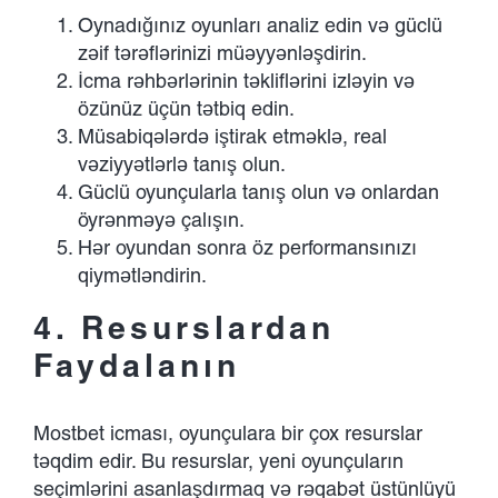
Oynadığınız oyunları analiz edin və güclü
zəif tərəflərinizi müəyyənləşdirin.
İcma rəhbərlərinin təkliflərini izləyin və
özünüz üçün tətbiq edin.
Müsabiqələrdə iştirak etməklə, real
vəziyyətlərlə tanış olun.
Güclü oyunçularla tanış olun və onlardan
öyrənməyə çalışın.
Hər oyundan sonra öz performansınızı
qiymətləndirin.
4. Resurslardan
Faydalanın
Mostbet icması, oyunçulara bir çox resurslar
təqdim edir. Bu resurslar, yeni oyunçuların
seçimlərini asanlaşdırmaq və rəqabət üstünlüyü