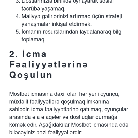
Dostlarınızla birlikdə oynayarak sosial
təcrübə yaşamaq.
Maliyyə gəlirlərinizi artırmaq üçün strateji
yanaşmalar inkişaf etdirmək.
İcmanın resurslarından faydalanaraq bilgi
toplamaq.
2. İcma
Fəaliyyətlərinə
Qoşulun
Mostbet icmasına daxil olan hər yeni oyunçu,
müxtəlif fəaliyyətlərə qoşulmaq imkanına
sahibdir. İcma fəaliyyətlərinə qatılmaq, oyunçular
arasında əla əlaqələr və dostluqlar qurmağa
kömək edir. Aşağıdakılar Mostbet icmasında edə
biləcəyiniz bəzi fəaliyyətlərdir: