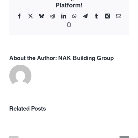
Üçün
Platform!
Ən
Yaxşı
Facebook
X
Bluesky
Reddit
LinkedIn
WhatsApp
Telegram
Tumblr
Xing
Email
Təcrübələr
Copy
Link
About the Author:
NAK Building Group
Allerdings
gultigkeit
besitzen
เลือก
Related Posts
zu
เว็บ
diesem
พนัน
zweck
ออนไลน์
zumeist
ที่