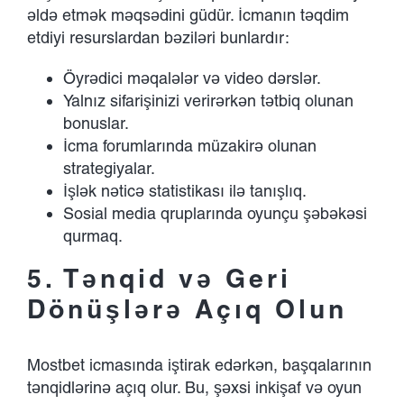
əldə etmək məqsədini güdür. İcmanın təqdim
etdiyi resurslardan bəziləri bunlardır:
Öyrədici məqalələr və video dərslər.
Yalnız sifarişinizi verirərkən tətbiq olunan
bonuslar.
İcma forumlarında müzakirə olunan
strategiyalar.
İşlək nəticə statistikası ilə tanışlıq.
Sosial media qruplarında oyunçu şəbəkəsi
qurmaq.
5. Tənqid və Geri
Dönüşlərə Açıq Olun
Mostbet icmasında iştirak edərkən, başqalarının
tənqidlərinə açıq olur. Bu, şəxsi inkişaf və oyun