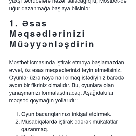
yaxşı təcrübələrə nəzər salacağıq ki, Mostbet-də
uğur qazanmağa başlaya bilsinlər.
1. Əsas
Məqsədlərinizi
Müəyyənləşdirin
Mostbet icmasında iştirak etməyə başlamazdan
əvvəl, öz əsas məqsədlərinizi təyin etməlisiniz.
Oyunlar üzrə nəyə nail olmaq istədiyiniz barədə
aydın bir fikriniz olmalıdır. Bu, oyunlara olan
yanaşmanızı formalaşdıracaq. Aşağıdakılar
məqsəd qoymağın yollarıdır:
Oyun bacarıqlarınızı inkişaf etdirmək.
Müsabiqələrdə iştirak edərək mükafatlar
qazanmaq.