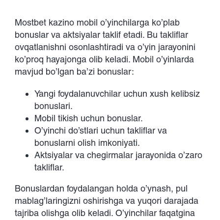
Mostbet kazino mobil o’yinchilarga ko’plab
bonuslar va aktsiyalar taklif etadi. Bu takliflar
ovqatlanishni osonlashtiradi va o’yin jarayonini
ko’proq hayajonga olib keladi. Mobil o’yinlarda
mavjud bo’lgan ba’zi bonuslar:
Yangi foydalanuvchilar uchun xush kelibsiz
bonuslari.
Mobil tikish uchun bonuslar.
O’yinchi do’stlari uchun takliflar va
bonuslarni olish imkoniyati.
Aktsiyalar va chegirmalar jarayonida o’zaro
takliflar.
Bonuslardan foydalangan holda o’ynash, pul
mablag’laringizni oshirishga va yuqori darajada
tajriba olishga olib keladi. O’yinchilar faqatgina