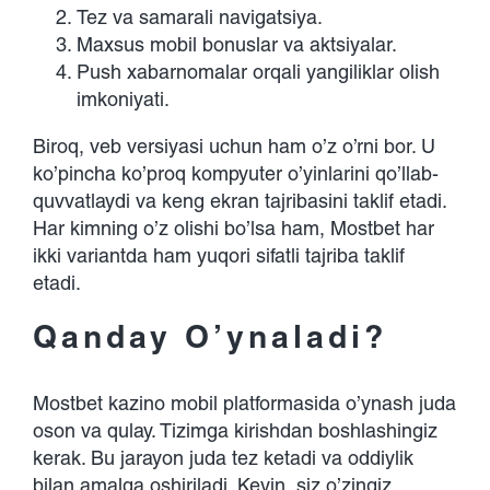
Tez va samarali navigatsiya.
Maxsus mobil bonuslar va aktsiyalar.
Push xabarnomalar orqali yangiliklar olish
imkoniyati.
Biroq, veb versiyasi uchun ham o’z o’rni bor. U
ko’pincha ko’proq kompyuter o’yinlarini qo’llab-
quvvatlaydi va keng ekran tajribasini taklif etadi.
Har kimning o’z olishi bo’lsa ham, Mostbet har
ikki variantda ham yuqori sifatli tajriba taklif
etadi.
Qanday O’ynaladi?
Mostbet kazino mobil platformasida o’ynash juda
oson va qulay. Tizimga kirishdan boshlashingiz
kerak. Bu jarayon juda tez ketadi va oddiylik
bilan amalga oshiriladi. Keyin, siz o’zingiz