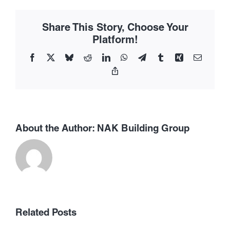
Tajribasi:
Istalgan
Share This Story, Choose Your
Joyda,
Istalgan
Platform!
Vaqtda
O’ynang
Facebook
X
Bluesky
Reddit
LinkedIn
WhatsApp
Telegram
Tumblr
Xing
Email
Copy
Link
About the Author:
NAK Building Group
Allerdings
gultigkeit
besitzen
เลือก
Related Posts
zu
เว็บ
diesem