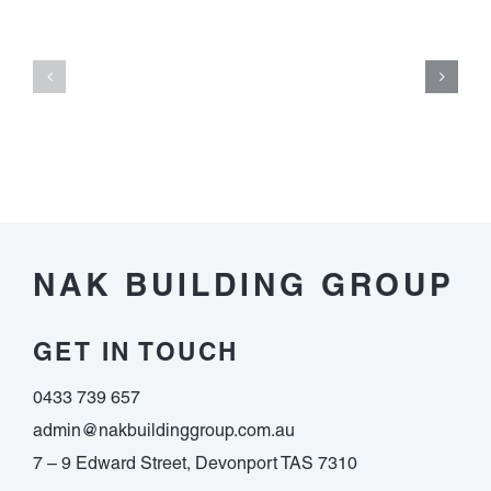
พนัน
zweck
ออนไลน์
zumeist
ที่
bestimmte
ได้
Umsatzbedi
เงิน
nachfolgen
จริง
Respons
ต้อง
im
ดู
vorfeld
อะไร
dieser
บ้าง
Auszahlung
NAK BUILDING GROUP
erledigen
musst
GET IN TOUCH
0433 739 657
admin@nakbuildinggroup.com.au
7 – 9 Edward Street, Devonport TAS 7310