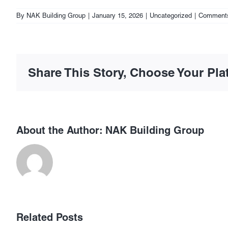
By
NAK Building Group
|
January 15, 2026
|
Uncategorized
|
Comments
Share This Story, Choose Your Pla
About the Author:
NAK Building Group
เลือก
Related Posts
เว็บ