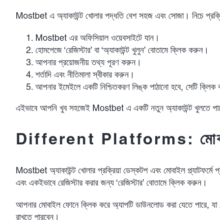
Mostbet এ অ্যাকাউন্ট খোলার পদ্ধতি বেশ সহজ এবং সোজা। নিচে প্রক্র
Mostbet এর অফিসিয়াল ওয়েবসাইটে যান।
হোমপেজে ‘রেজিস্টার’ বা ‘অ্যাকাউন্ট খুলুন’ বোতামে ক্লিক করুন।
আপনার প্রয়োজনীয় তথ্য পূরণ করুন।
শর্তাদি এবং নীতিমালা স্বীকার করুন।
আপনার ইমেইলে একটি নিশ্চিতকরণ লিঙ্ক পাঠানো হবে, সেটি ক্লিক
এইভাবে আপনি খুব সহজেই Mostbet এ একটি নতুন অ্যাকাউন্ট খুলতে পারে
Different Platforms: মোবাইল
Mostbet অ্যাকাউন্ট খোলার প্রক্রিয়া ডেস্কটপ এবং মোবাইল প্ল্যাটফর
এবং একইভাবে রেজিস্টার করার জন্য ‘রেজিস্টার’ বোতামে ক্লিক করুন।
আপনার মোবাইল ফোনে ক্লিক করে অ্যাপটি ডাউনলোড করা যেতে পারে, যা 
রাখতে পারবেন।