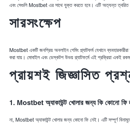
এবং সেগুলি Mostbet এর সাথে যুক্ত করতে হবে। এটি অত্যন্ত ত্বরি
সারসংক্ষেপ
Mostbet একটি জনপ্রিয় অনলাইন গেমিং প্ল্যাটফর্ম যেখানে ব্যবহারকারীরা স
করা যায়। মোবাইল এবং ডেস্কটপ উভয় প্ল্যাটফর্মে এই প্রক্রিয়া একই রকম
প্রায়শই জিজ্ঞাসিত প্
1. Mostbet অ্যাকাউন্ট খোলার জন্য কি কোনো ফি 
না, Mostbet অ্যাকাউন্ট খোলার জন্য কোনো ফি নেই। এটি সম্পূর্ণ বিনামূ