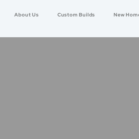
About Us
Custom Builds
New Hom