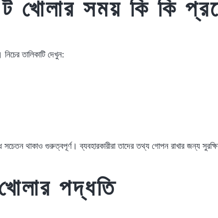
ট খোলার সময় কি কি প্র
 নিচের তালিকাটি দেখুন:
সচেতন থাকাও গুরুত্বপূর্ণ। ব্যবহারকারীরা তাদের তথ্য গোপন রাখার জন্য সুরক্ষিত
খোলার পদ্ধতি