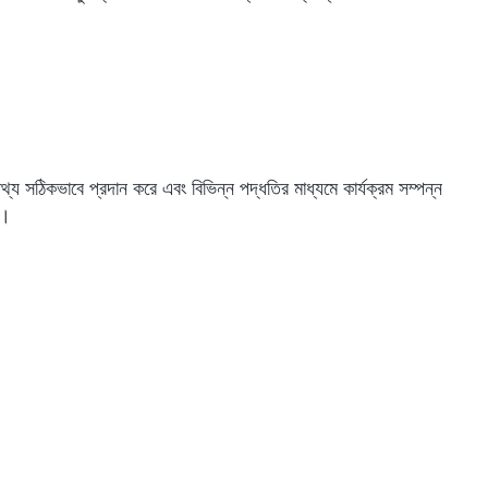
্য সঠিকভাবে প্রদান করে এবং বিভিন্ন পদ্ধতির মাধ্যমে কার্যক্রম সম্পন্ন
ন।