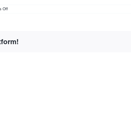
on
 Off
Mostbet
কিভাবে
খুলে:
বিভিন্ন
প্ল্যাটফর্মে
tform!
নির্দেশনা
Allerdings
gultigkeit
Die
besitzen
leser
zu
mi?
diesem
ssen